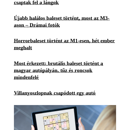
csaptak fel a lángok
Újabb halálos baleset történt, most az M3-
ason – Drámai fotók
Horrorbaleset történt az M1-esen, hét ember
meghalt
Most érkezett: brutális baleset történt a
magyar autópályán, tűz és roncsok
mindenfelé
Villanyoszlopnak csapódott egy autó