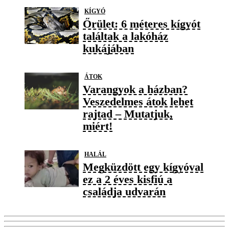
KÍGYÓ
Őrület: 6 méteres kígyót
találtak a lakóház
kukájában
ÁTOK
Varangyok a házban?
Veszedelmes átok lehet
rajtad – Mutatjuk,
miért!
HALÁL
Megküzdött egy kígyóval
ez a 2 éves kisfiú a
családja udvarán