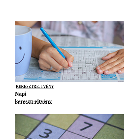
KERESZTREJTVÉNY
Napi
keresztrejtvény