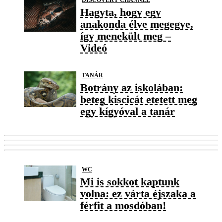
Hagyta, hogy egy
anakonda élve megegye,
így menekült meg –
Videó
TANÁR
Botrány az iskolában:
beteg kiscicát etetett meg
egy kígyóval a tanár
WC
Mi is sokkot kaptunk
volna: ez várta éjszaka a
férfit a mosdóban!