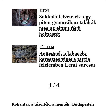
PITON
Sokkoló felvételek: egy
piton gyomrában találták
meg az eltűnt férfi
holttestét
FÉLELEM
Rettegnek a lakosok:
keresztes vipera tartja
félelemben Lenti városát
/
1
4
Rohantak a tűzoltók, a mentők: Budapesten