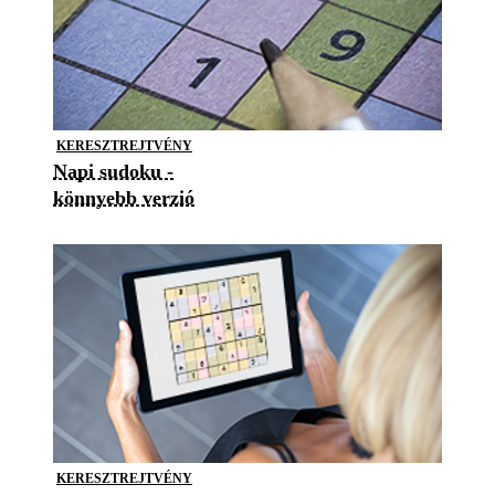
KERESZTREJTVÉNY
Napi sudoku -
könnyebb verzió
KERESZTREJTVÉNY