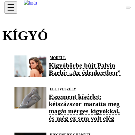
☰
KÍGYÓ
MODELL
Kígyóbőrbe bújt Palvin
Barbi: „Az édenkertben”
ÉLETVESZÉLY
Eszement kísérlet:
kétszázszor maratta meg
magát mérges kígyókkal,
és még ez sem volt elég
DISCOVERY CHANNEL