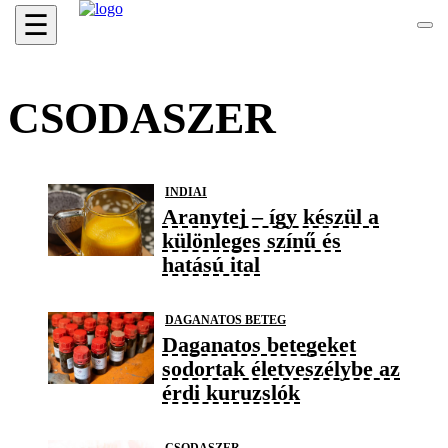
☰
CSODASZER
INDIAI
Aranytej – így készül a
különleges színű és
hatású ital
DAGANATOS BETEG
Daganatos betegeket
sodortak életveszélybe az
érdi kuruzslók
CSODASZER