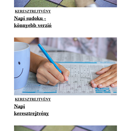
KERESZTREJTVÉNY
Napi sudoku -
könnyebb verzió
KERESZTREJTVÉNY
Napi
keresztrejtvény