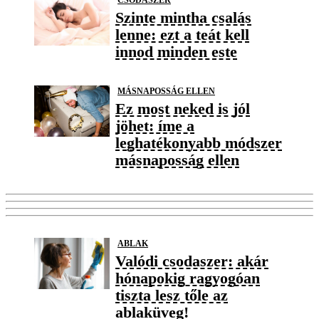
Szinte mintha csalás
lenne: ezt a teát kell
innod minden este
MÁSNAPOSSÁG ELLEN
Ez most neked is jól
jöhet: íme a
leghatékonyabb módszer
másnaposság ellen
ABLAK
Valódi csodaszer: akár
hónapokig ragyogóan
tiszta lesz tőle az
ablaküveg!