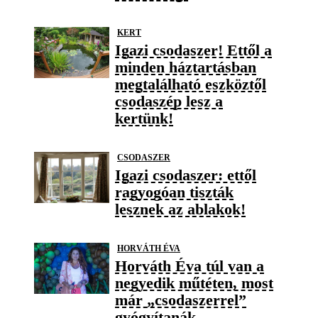
KERT
Igazi csodaszer! Ettől a
minden háztartásban
megtalálható eszköztől
csodaszép lesz a
kertünk!
CSODASZER
Igazi csodaszer: ettől
ragyogóan tiszták
lesznek az ablakok!
HORVÁTH ÉVA
Horváth Éva túl van a
negyedik műtéten, most
már „csodaszerrel”
gyógyítanák