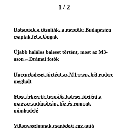
/
1
2
Rohantak a tűzoltók, a mentők: Budapesten
csaptak fel a lángok
Újabb halálos baleset történt, most az M3-
ason – Drámai fotók
Horrorbaleset történt az M1-esen, hét ember
meghalt
Most érkezett: brutális baleset történt a
magyar autópályán, tűz és roncsok
mindenfelé
Villanyoszlopnak csapódott egy autó