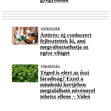
GYÓGYSZER
Áttörés: új csodaszert
fejlesztettek ki, ami
megváltoztathatja az
egész világot
FÁRADTSÁG
Téged is elért az őszi
fáradtság? Ezzel a
mindenki kertjében
megtalálható növénnyel
tehetsz ellene – Videó