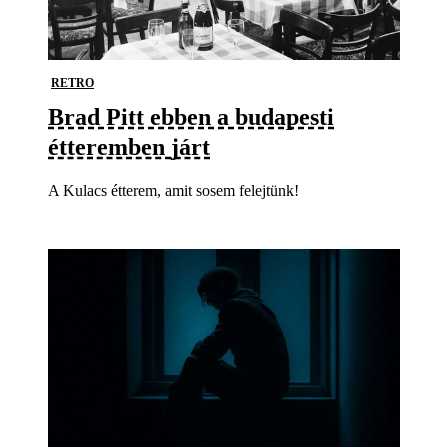
RETRO
Brad Pitt ebben a budapesti
étteremben járt
A Kulacs étterem, amit sosem felejtünk!