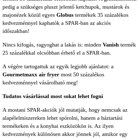
pedig a szükséges pluszt jelentő ketchupok, mustárok és
majonézek közül egyes
Globus
termékek 35 százalékos
kedvezménnyel kaphatók a SPAR-ban az akciós
időszakban!
Nincs kifogás, ragyoghat a lakás is: minden
Vanish
termék
25 százalékkal olcsóbban érhető el a SPAR-ban.
A végére tartogattuk az egyik legjobb ajánlatot: a
Gourmetmaxx air fryer
most 50 százalékos
kedvezménnyel vásárolható meg!
Tudatos vásárlással most sokat lehet fogni
A mostani SPAR-akciók jól mutatják, hogy nemcsak az
alapélelmiszereken lehet spórolni, hanem a háztartási
termékeken és a konyhai eszközökön is. Az ilyen
kedvezmények különösen akkor jönnek jól, amikor egy