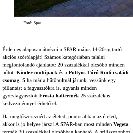
Fotó: Spar
Érdemes alaposan átnézni a SPAR május 14-20-ig tartó
akciós szórólapját! Számos kategóriában találni
megfontolandó ajánlatot: 20 százalékkal olcsóbb minden
hűtött
Kinder multipack
és a
Pöttyös Túró Rudi családi
csomag
. S ha már a hűtőpultnál járunk, vessünk egy
pillantást a fagyasztókra is, ugyanis minden
gyorsfagyasztott
Frosta haltermék
25 százalékos
kedvezménnyel érhető el.
Ha megfűszereznéd az életed, pontosabban az ételed,
akkor is jó helyee jársz! A SPAR-ban most minden
Vegeta
termék 30 százalékkal olcsóbban kapható. A grillszezonhoz