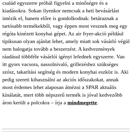
család egyszerre próbál figyelni a minőségre és a
kiadásokra. Sokan ilyenkor nemcsak a heti bevásárlást
intézik el, hanem előre is gondolkodnak: betáraznak a
tartósabb termékekből, vagy éppen most vesznek meg egy
régóta kinézett konyhai gépet. Az air fryer-akció például
tipikusan olyan ajánlat lehet, amely miatt sok vásárló végül
nem halogatja tovább a beszerzést. A kedvezmények
ráadásul többféle vásárlói igényt lefednek egyszerre. Van
itt gyors vacsora, nassolnivaló, grillezéshez szükséges
szósz, takarítási segítség és modern konyhai eszköz is. Aki
pedig szereti kihasználni az akciós időszakokat, annak
most érdemes lehet alaposan átnézni a SPAR aktuális
kínálatát, mert több népszerű termék is jóval kedvezőbb
áron került a polcokra – írja a
mindmegette
.