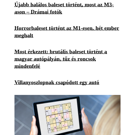
Újabb halálos baleset történt, most az M3-
ason – Drámai fotók
Horrorbaleset történt az M1-esen, hét ember
meghalt
Most érkezett: brutális baleset történt a
magyar autópályán, tűz és roncsok
mindenfelé
Villanyoszlopnak csapódott egy autó