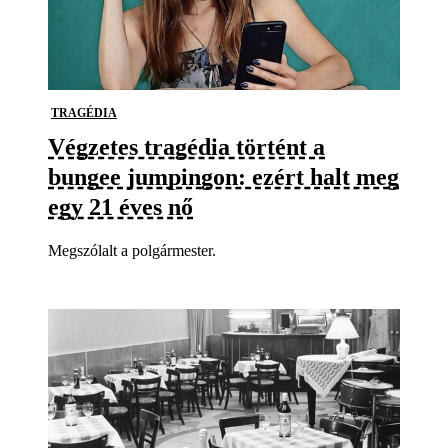
TRAGÉDIA
Végzetes tragédia történt a
bungee jumpingon: ezért halt meg
egy 21 éves nő
Megszólalt a polgármester.