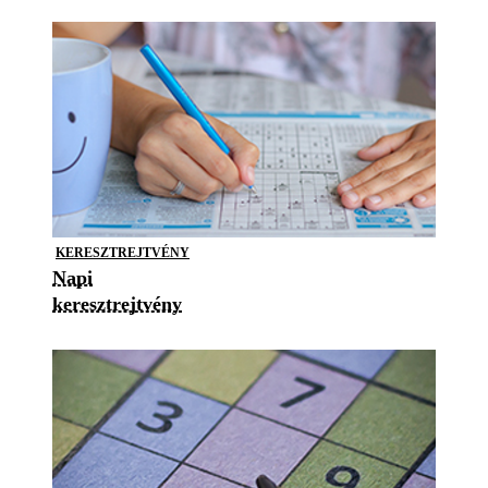
KERESZTREJTVÉNY
Napi
keresztrejtvény