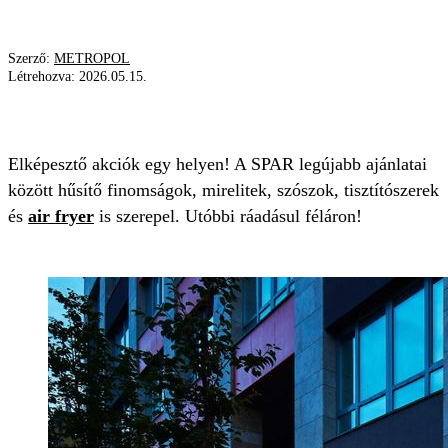
Szerző:
METROPOL
Létrehozva:
2026.05.15.
AKCIÓ
SPAR
SPÓROLÁS
Elképesztő akciók egy helyen! A SPAR legújabb ajánlatai
között hűsítő finomságok, mirelitek, szószok, tisztítószerek
és
air fryer
is szerepel. Utóbbi ráadásul féláron!