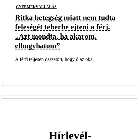
GYERMEKVÁLLALÁS
Ritka betegség miatt nem tudta
feleségét teherbe ejteni a férj.
„Azt mondta, ha akarom,
elhagyhatom”
A férfi teljesen összetört, hogy ő az oka.
Hírlevél-