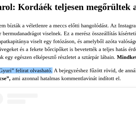
arol: Kordáék teljesen megőrültek a
nem bízták a véletlenre a meccs előtti hangolódást. Az Instag
ér bermudanadrágot viselnek. Ez a merész összeállítás kísérte
apatkapitánya viselt egy fotózáson, és amelyből azóta valósá
geket és a fekete bőrcipőket is bevetették a teljes hatás ér
k egy egészen elképesztő részletet a sztárpár lábain.
Mindket
yuri” felirat olvasható.
A bejegyzéshez fűzött rövid, de ann
cse”,
ami azonnal hatalmas kommentlavinát indított el.