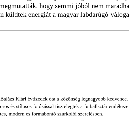
 megmutatták, hogy semmi jóból nem maradhatn
n küldtek energiát a magyar labdarúgó-váloga
K
BALÁZS KLÁRI
MAGYAR MECCS
 Balázs Klári évtizedek óta a közönség legnagyobb kedvence. 
s és stílusos fotózással tisztelegtek a futballsztár emlékezet
zetes, modern és formabontó szurkolói szerelésben.