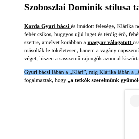
Szoboszlai Dominik stílusa t
Korda Gyuri bácsi
és imádott felesége, Klárika 
fehér csíkos, buggyos ujjú inget és térdig érő, feh
szettre, amelyet korábban a
magyar válogatott
cs
másolták le tökéletesen, hanem a vagány napszemüve
véget, hiszen a sasszemű rajongók azonnal kiszúrta
Gyuri bácsi lábán a „Klári”, míg Klárika lábán a „G
fogalmaztak, hogy
„a tetkók szerelmünk gyümöl