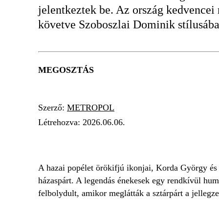
jelentkeztek be. Az ország kedvencei
követve Szoboszlai Dominik stílusába
MEGOSZTÁS
Szerző:
METROPOL
Létrehozva:
2026.06.06.
KORDA GYÖRGY
SZOBOSZLAI DOMINI
A hazai popélet örökifjú ikonjai, Korda György és
házaspárt. A legendás énekesek egy rendkívül humoro
felbolydult, amikor meglátták a sztárpárt a jelleg