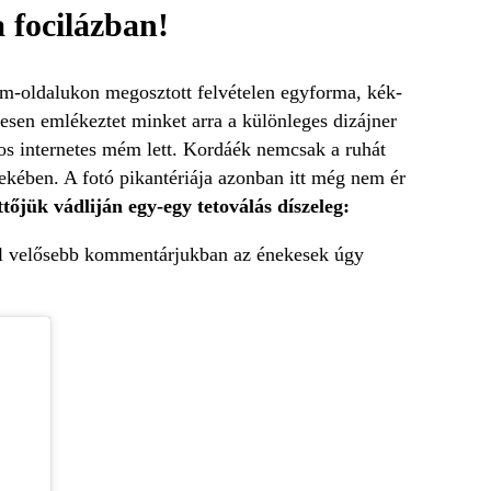
 focilázban!
ram-oldalukon megosztott felvételen egyforma, kék-
tiesen emlékeztet minket arra a különleges dizájner
gos internetes mém lett. Kordáék nemcsak a ruhát
dekében. A fotó pikantériája azonban itt még nem ér
tőjük vádliján egy-egy tetoválás díszeleg:
ál velősebb kommentárjukban az énekesek úgy