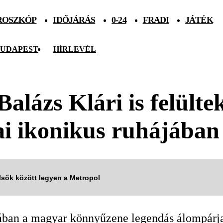
ROSZKÓP
IDŐJÁRÁS
0-24
FRADI
JÁTÉK
UDAPEST
HÍRLEVÉL
lázs Klári is felültek
ai ikonikus ruhájában
elsők között legyen a Metropol
ában a magyar könnyűzene legendás álompárja,