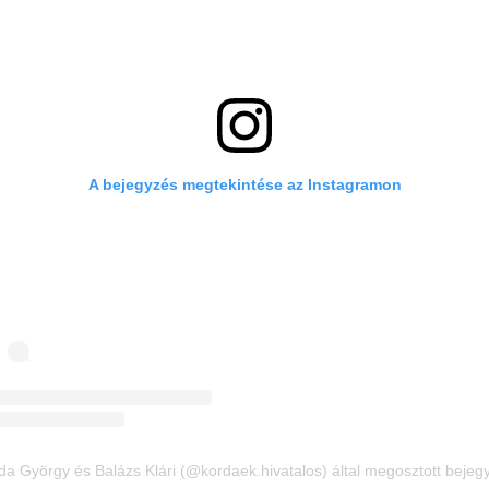
A bejegyzés megtekintése az Instagramon
da György és Balázs Klári (@kordaek.hivatalos) által megosztott bejeg