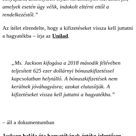
amelyek esetén úgy vélik, indokolt eltérni ettől a
rendelkezéstől.”
Az ítélet elrendelte, hogy a kifizetéseket vissza kell juttatni
a hagyatékba – írja az
Unilad
.
Ms. Jackson kifogása a 2018 második félévében
teljesített 625 ezer dollárnyi bónuszkifizetéssel
kapcsolatban helytálló. A bónuszkifizetések nem
kerülnek jóváhagyásra; azokat elutasítják. A
kifizetéseket vissza kell juttatni a hagyatékba.
– áll a dokumentumban
Jackson halála óta hagyatékának értéke jelentősen