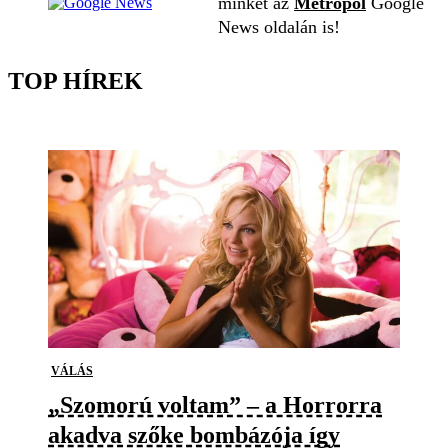
minket az
Metropol
Google
News oldalán is!
TOP HÍREK
VÁLÁS
„Szomorú voltam” – a Horrorra
akadva szőke bombázója így