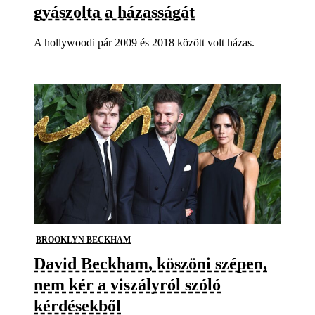
gyászolta a házasságát
A hollywoodi pár 2009 és 2018 között volt házas.
BROOKLYN BECKHAM
David Beckham, köszöni szépen,
nem kér a viszályról szóló
kérdésekből