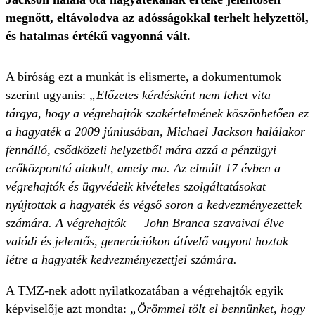
megnőtt, eltávolodva az adósságokkal terhelt helyzettől,
és hatalmas értékű vagyonná vált.
A bíróság ezt a munkát is elismerte, a dokumentumok
szerint ugyanis:
„Előzetes kérdésként nem lehet vita
tárgya, hogy a végrehajtók szakértelmének köszönhetően ez
a hagyaték a 2009 júniusában, Michael Jackson halálakor
fennálló, csődközeli helyzetből mára azzá a pénzügyi
erőközponttá alakult, amely ma. Az elmúlt 17 évben a
végrehajtók és ügyvédeik kivételes szolgáltatásokat
nyújtottak a hagyaték és végső soron a kedvezményezettek
számára. A végrehajtók — John Branca szavaival élve —
valódi és jelentős, generációkon átívelő vagyont hoztak
létre a hagyaték kedvezményezettjei számára.
A TMZ-nek adott nyilatkozatában a végrehajtók egyik
képviselője azt mondta:
„Örömmel tölt el bennünket, hogy