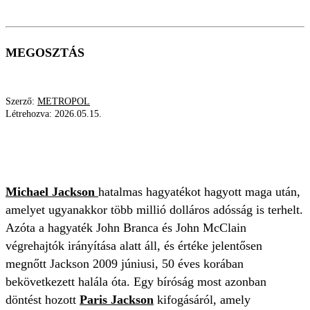
MEGOSZTÁS
Szerző:
METROPOL
Létrehozva:
2026.05.15.
MICHAEL JACKSON
PARIS JACKSON
HAGYATÉK
Michael Jackson
hatalmas hagyatékot hagyott maga után,
amelyet ugyanakkor több millió dolláros adósság is terhelt.
Azóta a hagyaték John Branca és John McClain
végrehajtók irányítása alatt áll, és értéke jelentősen
megnőtt Jackson 2009 júniusi, 50 éves korában
bekövetkezett halála óta. Egy bíróság most azonban
döntést hozott
Paris Jackson
kifogásáról, amely