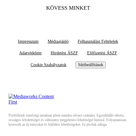
KÖVESS MINKET
Impresszum
Médiaajánló
Felhasználási Feltételek
Adatvédelem
Hirdetési ÁSZF
Előfizetési ÁSZF
Cookie Szabályzatok
Sütibeállítások
Portfóliónk minőségi tartalmat jelent minden olvasó számára. Egyedülálló elérést,
országos lefedettséget és változatos megjelenési lehetőséget biztosít. Folyamatosan
keressük az új irányokat és fejlődési lehetőségeket. Ez jövőnk záloga.