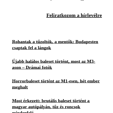
Feliratkozom a hírlevélre
Rohantak a tűzoltók, a mentők: Budapesten
csaptak fel a lángok
Újabb halálos baleset történt, most az M3-
ason – Drámai fotók
Horrorbaleset történt az M1-esen, hét ember
meghalt
Most érkezett: brutális baleset történt a
magyar autópályán, tűz és roncsok
mindenfelé