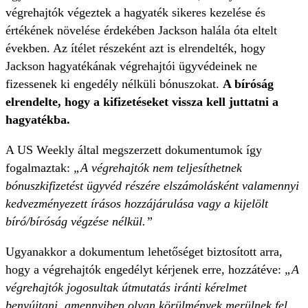
végrehajtók végeztek a hagyaték sikeres kezelése és
értékének növelése érdekében Jackson halála óta eltelt
években. Az ítélet részeként azt is elrendelték, hogy
Jackson hagyatékának végrehajtói ügyvédeinek ne
fizessenek ki engedély nélküli bónuszokat.
A bíróság
elrendelte, hogy a kifizetéseket vissza kell juttatni a
hagyatékba.
A US Weekly által megszerzett dokumentumok így
fogalmaztak:
„A végrehajtók nem teljesíthetnek
bónuszkifizetést ügyvéd részére elszámolásként valamennyi
kedvezményezett írásos hozzájárulása vagy a kijelölt
bíró/bíróság végzése nélkül.”
Ugyanakkor a dokumentum lehetőséget biztosított arra,
hogy a végrehajtók engedélyt kérjenek erre, hozzátéve:
„A
végrehajtók jogosultak útmutatás iránti kérelmet
benyújtani, amennyiben olyan körülmények merülnek fel,