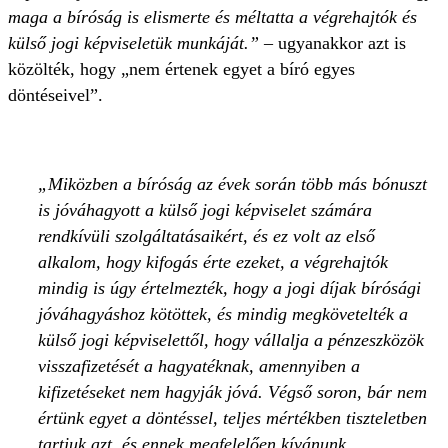
maga a bíróság is elismerte és méltatta a végrehajtók és
külső jogi képviseletük munkáját.”
– ugyanakkor azt is
közölték, hogy „nem értenek egyet a bíró egyes
döntéseivel”.
Miközben a bíróság az évek során több más bónuszt
is jóváhagyott a külső jogi képviselet számára
rendkívüli szolgáltatásaikért, és ez volt az első
alkalom, hogy kifogás érte ezeket, a végrehajtók
mindig is úgy értelmezték, hogy a jogi díjak bírósági
jóváhagyáshoz kötöttek, és mindig megkövetelték a
külső jogi képviselettől, hogy vállalja a pénzeszközök
visszafizetését a hagyatéknak, amennyiben a
kifizetéseket nem hagyják jóvá. Végső soron, bár nem
értünk egyet a döntéssel, teljes mértékben tiszteletben
tartjuk azt, és ennek megfelelően kívánunk