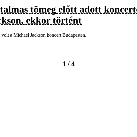
talmas tömeg előtt adott koncer
ckson, ekkor történt
 volt a Michael Jackson koncert Budapesten.
/
1
4