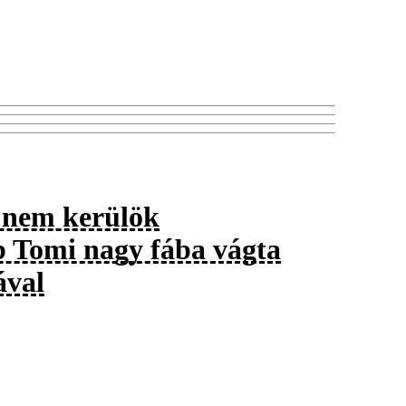
t nem kerülök
b Tomi nagy fába vágta
ával