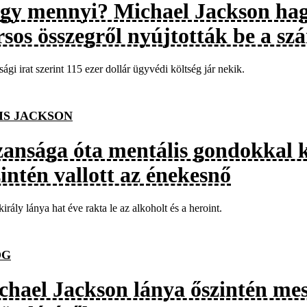
gy mennyi? Michael Jackson hag
rsos összegről nyújtották be a sz
sági irat szerint 115 ezer dollár ügyvédi költség jár nekik.
IS JACKSON
zansága óta mentális gondokkal 
intén vallott az énekesnő
irály lánya hat éve rakta le az alkoholt és a heroint.
OG
chael Jackson lánya őszintén mes