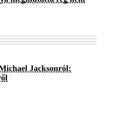
ő Michael Jacksonról:
ről