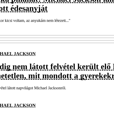
ott édesanyját
r kicsi voltam, az anyukám nem létezett..."
HAEL JACKSON
ig nem látott felvétel került el
hetetlen, mit mondott a gyerekek
vétel látott napvilágot Michael Jacksonról.
HAEL JACKSON