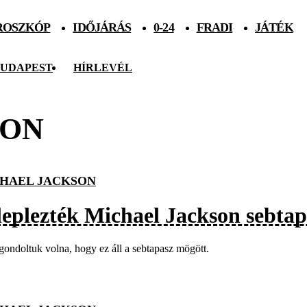
ROSZKÓP
IDŐJÁRÁS
0-24
FRADI
JÁTÉK
UDAPEST
HÍRLEVÉL
SON
HAEL JACKSON
leplezték Michael Jackson sebtap
gondoltuk volna, hogy ez áll a sebtapasz mögött.