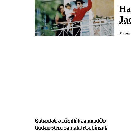
Ha
Ja
29 éve
Rohantak a tűzoltók, a mentők:
Budapesten csaptak fel a lángok