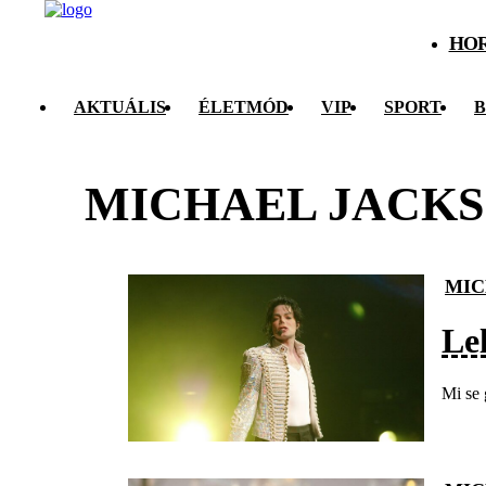
HO
AKTUÁLIS
ÉLETMÓD
VIP
SPORT
B
MICHAEL JACK
MIC
Le
Mi se 