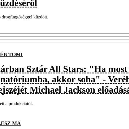
küzdéséről
 drogfüggőséggel küzdött.
ÉB TOMI
tárban Sztár All Stars: "Ha mos
anatóriumba, akkor soha" - Veré
fejszéjét Michael Jackson előadás
ett a produkciótól.
LESZ MA