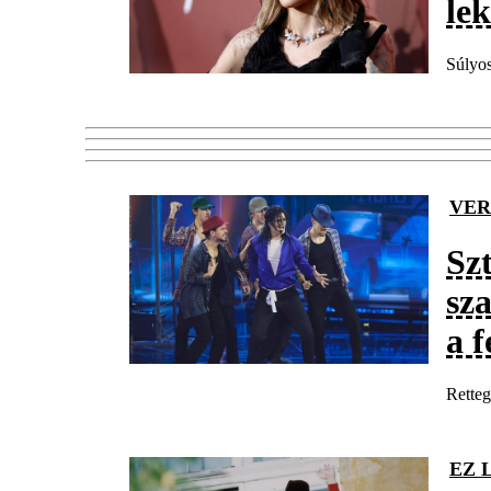
le
Súlyos
VER
Sz
sz
a 
Retteg
EZ 