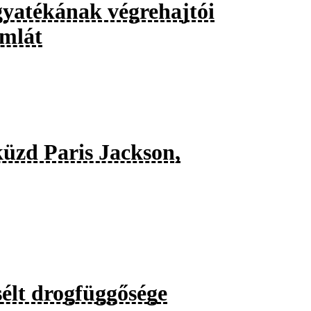
yatékának végrehajtói
ámlát
küzd Paris Jackson,
élt drogfüggősége