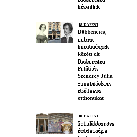
készültek
BUDAPEST
Döbbenetes,
milyen
körülmények
között élt
Budapesten
Petőfi és
Szendrey Júlia
– mutatjuk az
első közös
otthonukat
BUDAPEST
5+1 döbbenetes
érdekesség a