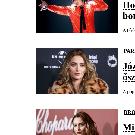
Ho
bo
A bíró
PAR
Jó
ősz
A popk
DR
Mi