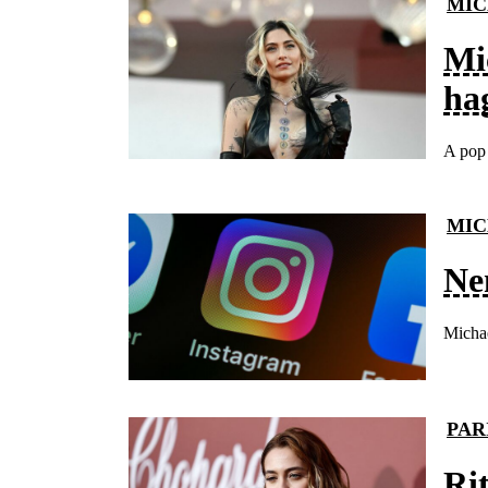
MIC
Mi
ha
A pop 
MIC
Ne
Michae
PAR
Ri