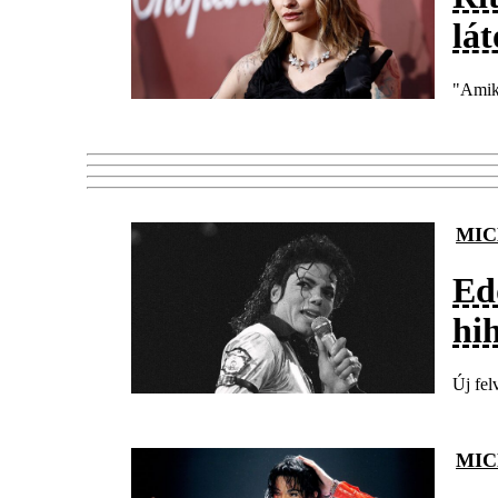
lát
"Amiko
MIC
Edd
hi
Új fel
MIC