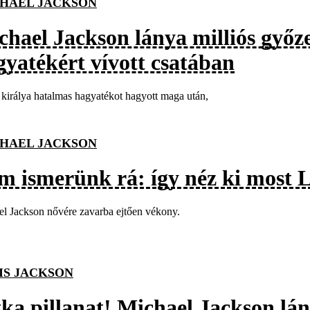
HAEL JACKSON
chael Jackson lánya milliós győze
gyatékért vívott csatában
királya hatalmas hagyatékot hagyott maga után,
HAEL JACKSON
m ismerünk rá: így néz ki most 
l Jackson nővére zavarba ejtően vékony.
IS JACKSON
tka pillanat! Michael Jackson l