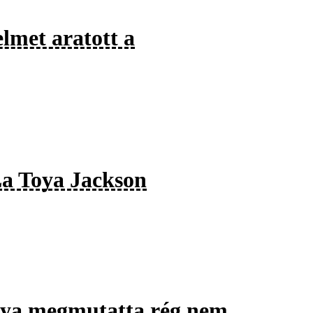
lmet aratott a
La Toya Jackson
ánya megmutatta rég nem