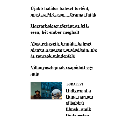
Újabb halálos baleset történt,
most az M3-ason – Drámai fotók
Horrorbaleset történt az M1-
esen, hét ember meghalt
Most érkezett: brutális baleset
történt a magyar autópályán, tűz
és roncsok mindenfelé
Villanyoszlopnak csapódott egy
autó
BUDAPEST
Hollywood a
Duna-parton:
világhírű
filmek, amik
Budapesten