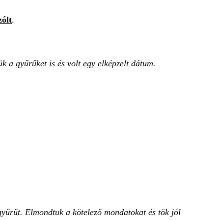
zólt
.
k a gyűrűket is és volt egy elképzelt dátum.
gyűrűt. Elmondtuk a kötelező mondatokat és tök jól