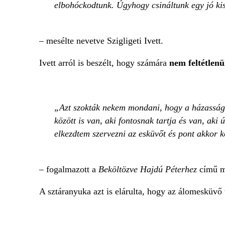
elbohóckodtunk. Úgyhogy csináltunk egy jó ki
– mesélte nevetve Szigligeti Ivett.
Ivett arról is beszélt, hogy számára
nem feltétlenü
Azt szokták nekem mondani, hogy a házasságok
között is van, aki fontosnak tartja és van, a
elkezdtem szervezni az esküvőt és pont akkor k
– fogalmazott a
Beköltözve Hajdú Péterhez
című m
A sztáranyuka azt is elárulta, hogy az álomesküvő