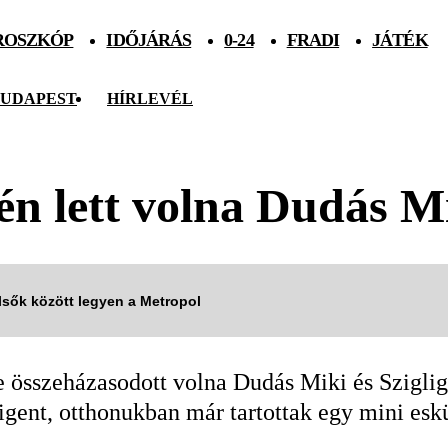
ROSZKÓP
IDŐJÁRÁS
0-24
FRADI
JÁTÉK
UDAPEST
HÍRLEVÉL
dén lett volna Dudás 
elsők között legyen a Metropol
e összeházasodott volna Dudás Miki és Sziglige
gent, otthonukban már tartottak egy mini eskü