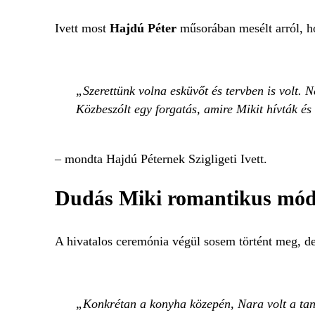
Ivett most
Hajdú Péter
műsorában mesélt arról, h
Szerettünk volna esküvőt és tervben is volt.
Közbeszólt egy forgatás, amire Mikit hívták é
– mondta Hajdú Péternek Szigligeti Ivett.
Dudás Miki romantikus módon
A hivatalos ceremónia végül sosem történt meg, de 
Konkrétan a konyha közepén, Nara volt a tanú