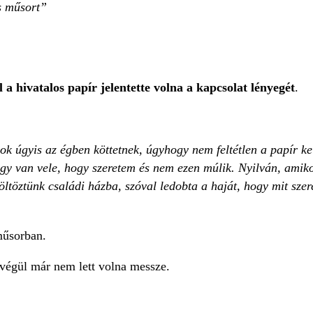
s műsort
l
a hivatalos papír jelentette volna a kapcsolat lényegét
.
 úgyis az égben köttetnek, úgyhogy nem feltétlen a papír kell
ki úgy van vele, hogy szeretem és nem ezen múlik. Nyilván, am
öltöztünk családi házba, szóval ledobta a haját, hogy mit szer
űsorban.
 végül már nem lett volna messze.