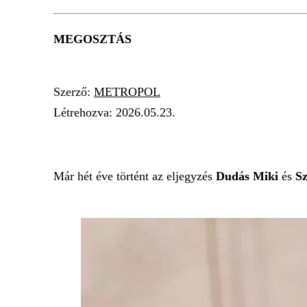
MEGOSZTÁS
Szerző:
METROPOL
Létrehozva:
2026.05.23.
DUDÁS MIKI
HAJDÚ PÉTER
SZIGLIGET
Már hét éve történt az eljegyzés
Dudás Miki
és
Sz