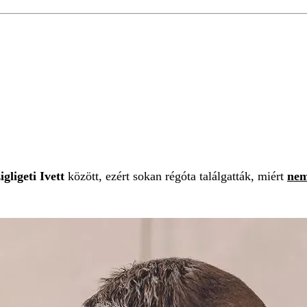
I IVETT
ESKÜVŐ
igligeti Ivett
között, ezért sokan régóta találgatták, miért
nem