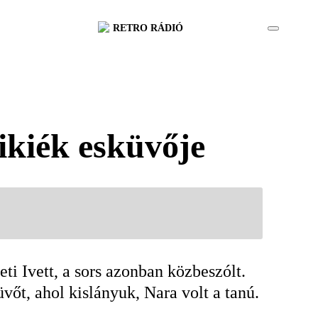
RETRO RÁDIÓ
Mikiék esküvője
ti Ivett, a sors azonban közbeszólt.
vőt, ahol kislányuk, Nara volt a tanú.