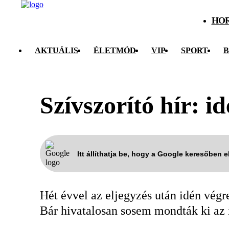
HO
AKTUÁLIS
ÉLETMÓD
VIP
SPORT
B
Szívszorító hír: i
Itt állíthatja be, hogy a Google keresőben 
Hét évvel az eljegyzés után idén végr
Bár hivatalosan sosem mondták ki az i