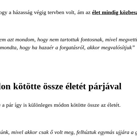
ogy a házasság végig tervben volt, ám az
élet mindig közbes
 Nem azt mondom, hogy nem tartottuk fontosnak, mivel megvettü
s mondta, hogy ha hazaér a forgatásról, akkor megvalósítjuk
 kötötte össze életét párjával
a pár így is különleges módon kötötte össze az életét.
nk, mivel akkor csak ő volt meg, felhúztuk egymás ujjára a 