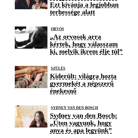
Ezt kívánja a legjobban
terhessége alatt
ORVOS
„Az orvosok arra
kértek, hogy válasszam
ki, melyik ikrem élje túl”
SZÜLÉS
Kiderült: világra hozta
gyermekét a népszerű
énekesnő
SYDNEY VAN DEN BOSCH
Sydney van den Bosch:
„Úton vagyunk, hogy
anya és apa legyünk”