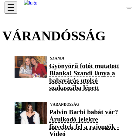
☰
VÁRANDÓSSÁG
SZANDI
Gyönyörű fotót mutatott
Blanka! Szandi lánya a
babavárás utolsó
szakaszába lépett
VÁRANDÓSSÁG
Palvin Barbi babát vár?
Árulkodó jelekre
figyeltek fel a rajongók -
Videó