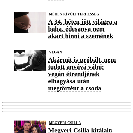
MÉHEN KÍVÜLI TERHESSÉG
A 34. héten jött világra a
baba, édesanya nem
akart hinni a szemének
VEGÁN
Akármit is próbált, nem
tudott anyává válni:
vegán étrendjének
elhagyása után
megtörtént a csoda
MEGYERI CSILLA
Megyeri Csilla kitálalt: