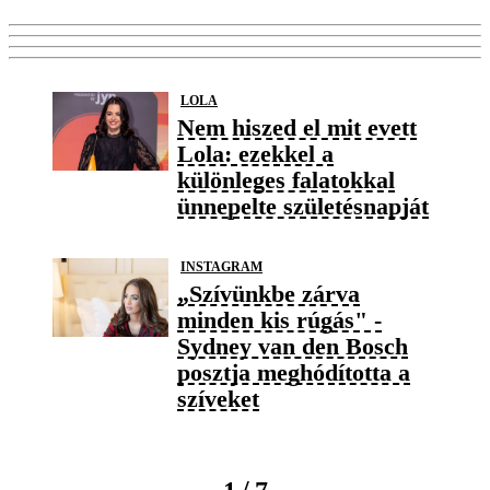
LOLA
Nem hiszed el mit evett
Lola: ezekkel a
különleges falatokkal
ünnepelte születésnapját
INSTAGRAM
„Szívünkbe zárva
minden kis rúgás" -
Sydney van den Bosch
posztja meghódította a
szíveket