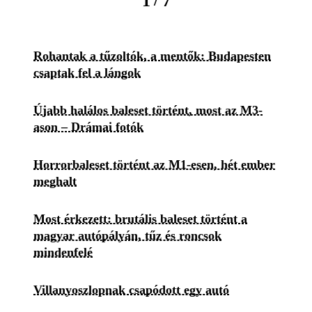
/
1
7
Rohantak a tűzoltók, a mentők: Budapesten
csaptak fel a lángok
Újabb halálos baleset történt, most az M3-
ason – Drámai fotók
Horrorbaleset történt az M1-esen, hét ember
meghalt
Most érkezett: brutális baleset történt a
magyar autópályán, tűz és roncsok
mindenfelé
Villanyoszlopnak csapódott egy autó