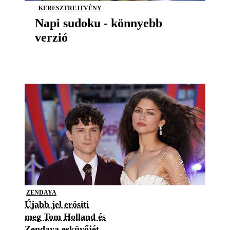
KERESZTREJTVÉNY
Napi sudoku - könnyebb
verzió
ZENDAYA
Újabb jel erősíti
meg Tom Holland és
Zendaya esküvőjét