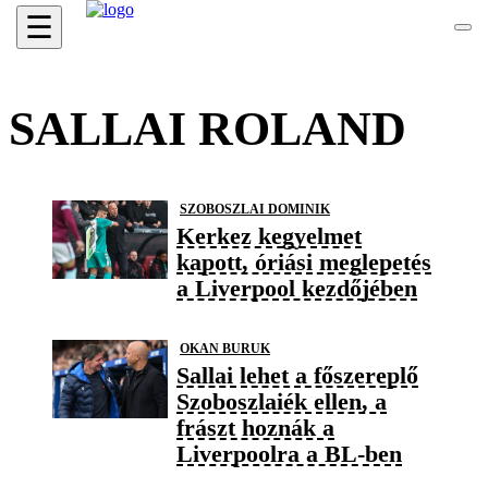
☰
SALLAI ROLAND
SZOBOSZLAI DOMINIK
Kerkez kegyelmet
kapott, óriási meglepetés
a Liverpool kezdőjében
OKAN BURUK
Sallai lehet a főszereplő
Szoboszlaiék ellen, a
frászt hoznák a
Liverpoolra a BL-ben