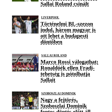
Sallai Roland csinált
LIVERPOOL
Történelmi BL-szezon
indul, három magyar is
ott lehet a budapesti
döntőben
SALLAI ROLAND
Marco Rossi válogathat:
Ronaldóék ellen Fradi-
tehetség is pótolhatja
Sallait
SZOBOSZLAI DOMINIK
Nagy a fejtörés,
Szoboszlai Dominik
fontos döntés előtt áll