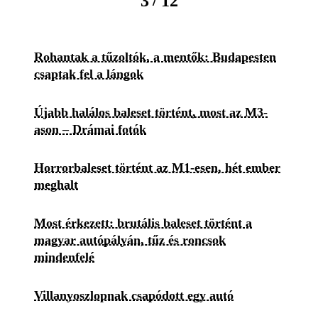
/
3
12
Rohantak a tűzoltók, a mentők: Budapesten
csaptak fel a lángok
Újabb halálos baleset történt, most az M3-
ason – Drámai fotók
Horrorbaleset történt az M1-esen, hét ember
meghalt
Most érkezett: brutális baleset történt a
magyar autópályán, tűz és roncsok
mindenfelé
Villanyoszlopnak csapódott egy autó