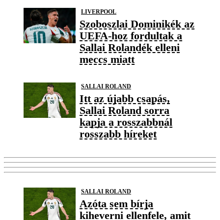
LIVERPOOL
Szoboszlai Dominikék az
UEFA-hoz fordultak a
Sallai Rolandék elleni
meccs miatt
SALLAI ROLAND
Itt az újabb csapás,
Sallai Roland sorra
kapja a rosszabbnál
rosszabb híreket
SALLAI ROLAND
Azóta sem bírja
kiheverni ellenfele, amit