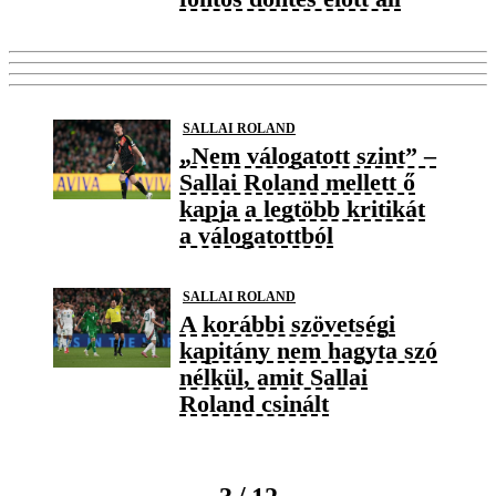
SALLAI ROLAND
„Nem válogatott szint” –
Sallai Roland mellett ő
kapja a legtöbb kritikát
a válogatottból
SALLAI ROLAND
A korábbi szövetségi
kapitány nem hagyta szó
nélkül, amit Sallai
Roland csinált