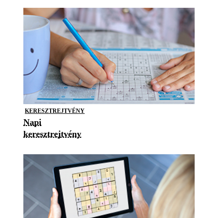
KERESZTREJTVÉNY
Napi
keresztrejtvény