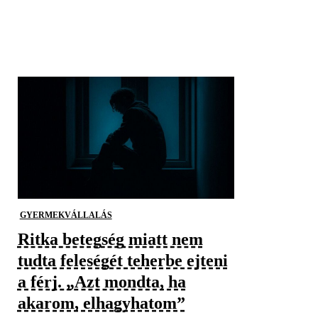
GYERMEKVÁLLALÁS
Ritka betegség miatt nem
tudta feleségét teherbe ejteni
a férj. „Azt mondta, ha
akarom, elhagyhatom”