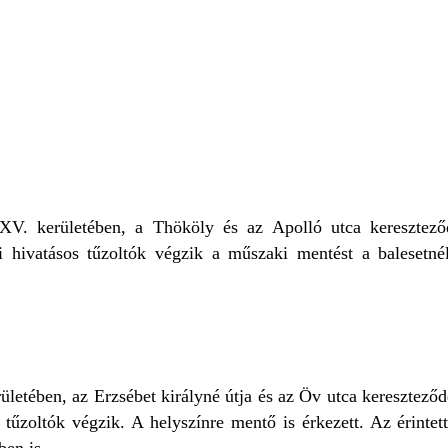
BUDAPEST
MŰSZAKI MENTÉS
XV. kerületében, a Thököly és az Apolló utca keresztező
i hivatásos tűzoltók végzik a műszaki mentést a balesetné
letében, az Erzsébet királyné útja és az Öv utca keresztező
 tűzoltók végzik. A helyszínre mentő is érkezett. Az érintet
ben is.