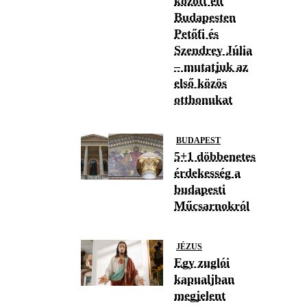
között élt
Budapesten
Petőfi és
Szendrey Júlia
– mutatjuk az
első közös
otthonukat
BUDAPEST
5+1 döbbenetes
érdekesség a
budapesti
Műcsarnokról
JÉZUS
Egy zuglói
kapualjban
megjelent