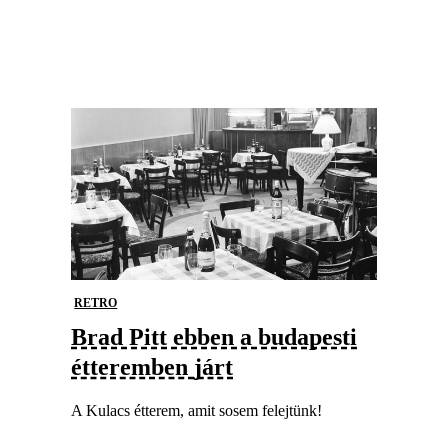
RETRO
Brad Pitt ebben a budapesti
étteremben járt
A Kulacs étterem, amit sosem felejtünk!