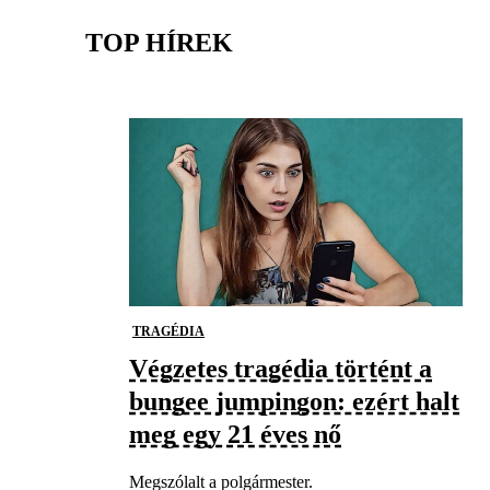
TOP HÍREK
TRAGÉDIA
Végzetes tragédia történt a
bungee jumpingon: ezért halt
meg egy 21 éves nő
Megszólalt a polgármester.