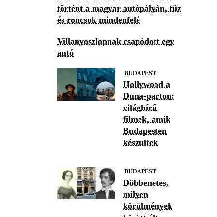
történt a magyar autópályán, tűz
és roncsok mindenfelé
Villanyoszlopnak csapódott egy
autó
BUDAPEST
Hollywood a
Duna-parton:
világhírű
filmek, amik
Budapesten
készültek
BUDAPEST
Döbbenetes,
milyen
körülmények