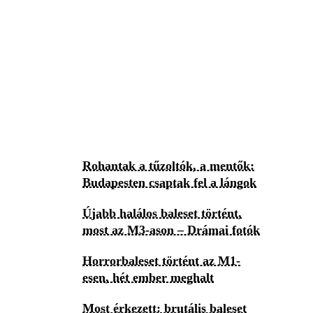
Rohantak a tűzoltók, a mentők:
Budapesten csaptak fel a lángok
Újabb halálos baleset történt,
most az M3-ason – Drámai fotók
Horrorbaleset történt az M1-
esen, hét ember meghalt
Most érkezett: brutális baleset