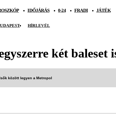
ROSZKÓP
IDŐJÁRÁS
0-24
FRADI
JÁTÉK
UDAPEST
HÍRLEVÉL
egyszerre két baleset i
elsők között legyen a Metropol