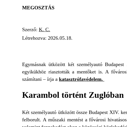
MEGOSZTÁS
Szerző:
K. C.
Létrehozva:
2026.05.18.
SZEMÉLYAUTÓ
HIVATÁSOS TŰZOLTÓK
Egymásnak ütközött két személyautó Budapest 
egyikükhöz riasztották a mentőket is. A főváros
számítani – írja a
katasztrófavédelem.
Karambol történt Zuglóban
Két személyautó ütközött össze Budapest XIV. kerü
felborult. A műszaki mentést a fővárosi hivatásos
valamint fennakadást okoz a közösségi közlekedés