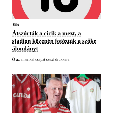
USA
Átszúrták a cicik a mezt, a
stadion közepén fotózták a szőke
álomlányt
Ő az amerikai csapat szexi drukkere.