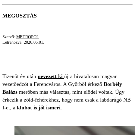
MEGOSZTÁS
Szerző:
METROPOL
Létrehozva:
2026.06.01.
BORBÉLY BALÁZS
FERENCVÁROS
MAGYAR
LABDARÚGÓ
Tizenöt év után
nevezett ki
újra hivatalosan magyar
vezetőedzőt a Ferencváros. A Győrből érkező
Borbély
Balázs
merőben más választás, mint elődei voltak. Úgy
érkezik a zöld-fehérekhez, hogy nem csak a labdarúgó NB
I-et, a
klubot is jól ismeri
.