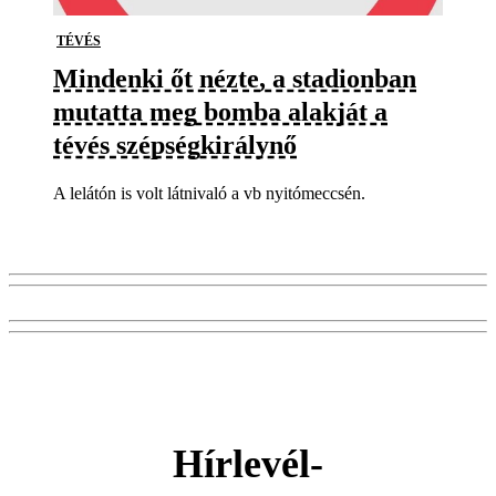
TÉVÉS
Mindenki őt nézte, a stadionban
mutatta meg bomba alakját a
tévés szépségkirálynő
A lelátón is volt látnivaló a vb nyitómeccsén.
Hírlevél-