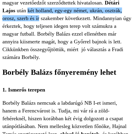
magyar vezetőedzőt szerződtettek hivatalosan.
Détári
Lajos
után
két holland, egy-egy német, ukrán, osztrák,
orosz, szerb és ír
szakember következett. Mindannyian úgy
érkeztek, hogy teljesen idegen terep volt számukra a
magyar futball. Borbély Balázs ezzel ellenétben már
annyira kiismerte magát, hogy a Győrrel bajnok is lett.
Cikkünkben összegyűjtöttük, miért jó választás a Fradi
számára Borbély.
Borbély Balázs főnyeremény lehet
1. Ismerős terepen
Borbély Balázs nemcsak a labdarúgó NB I-et ismeri,
hanem a Ferencvárost is. Tudja, mi vár rá a zöld-
fehéreknél, hiszen korábban két évig dolgozott a csapat
utánpótlásában. Nem mellesleg közvetlen főnöke, Hajnal
Tamás sportigazgató lesz,
akivel jó barátok
, és korábban