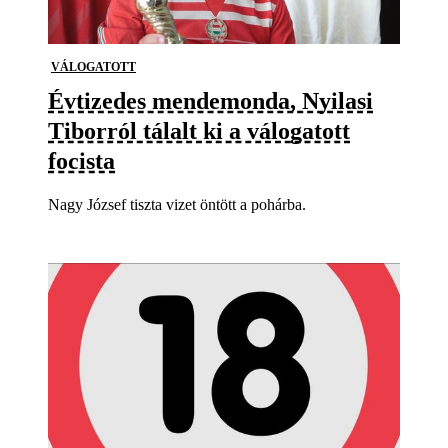
VÁLOGATOTT
Évtizedes mendemonda, Nyilasi
Tiborról tálalt ki a válogatott
focista
Nagy József tiszta vizet öntött a pohárba.