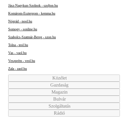
Jász-Nagykun-Szolnok - szoljon.hu
Komárom-Esztergom - kemma.hu
Nógrád - nool.hu
Somogy - sonline.hu
Szabolcs-Szatmár-Bereg - szon.hu
Tolna - teol.hu
Vas - vaol.hu
Veszprém - veol.hu
Zala - zaol.hu
Közélet
Gazdaság
Magazin
Bulvár
Szolgáltatás
Rádió