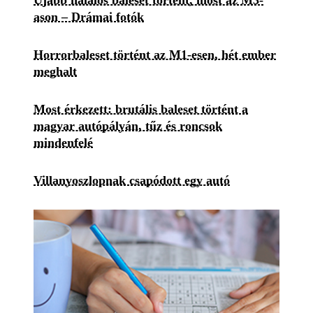
ason – Drámai fotók
Horrorbaleset történt az M1-esen, hét ember
meghalt
Most érkezett: brutális baleset történt a
magyar autópályán, tűz és roncsok
mindenfelé
Villanyoszlopnak csapódott egy autó