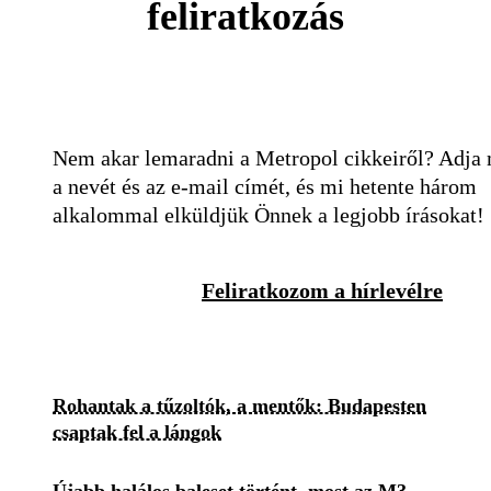
feliratkozás
Nem akar lemaradni a Metropol cikkeiről? Adja
a nevét és az e-mail címét, és mi hetente három
alkalommal elküldjük Önnek a legjobb írásokat!
Feliratkozom a hírlevélre
Rohantak a tűzoltók, a mentők: Budapesten
csaptak fel a lángok
Újabb halálos baleset történt, most az M3-