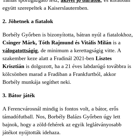
együtt szerepeltek a Kaiserslauternben.
2. Jöhetnek a fiatalok
Borbély Győrben is bizonyította, bátran nyúl a fiatalokhoz,
Csinger Márk, Tóth Rajmund és Vitális Milán
is a
válogatottságig
, de minimum a kerettagságig vitte. A
szakember keze alatt a Fradinál 2021-ben
Lisztes
Krisztián
is dolgozott, ha a 21 éves labdarúgó továbbra is
kölcsönben marad a Fradiban a Frankfurtból, akkor
Borbély munkája segíthet neki.
3. Bátor játék
A Ferencvárosnál mindig is fontos volt, a bátor, erős
támadófutball. Nos, Borbély Balázs Győrben úgy lett
bajnok, hogy a zöld-fehérek az egyik leglátványosabb
játékot nyújtották idehaza.