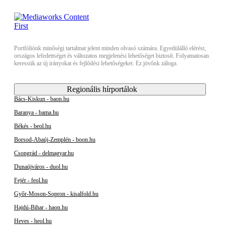
Portfóliónk minőségi tartalmat jelent minden olvasó számára. Egyedülálló elérést,
országos lefedettséget és változatos megjelenési lehetőséget biztosít. Folyamatosan
keressük az új irányokat és fejlődési lehetőségeket. Ez jövőnk záloga.
Regionális hírportálok
Bács-Kiskun - baon.hu
Baranya - bama.hu
Békés - beol.hu
Borsod-Abaúj-Zemplén - boon.hu
Csongrád - delmagyar.hu
Dunaújváros - duol.hu
Fejér - feol.hu
Győr-Moson-Sopron - kisalfold.hu
Hajdú-Bihar - haon.hu
Heves - heol.hu