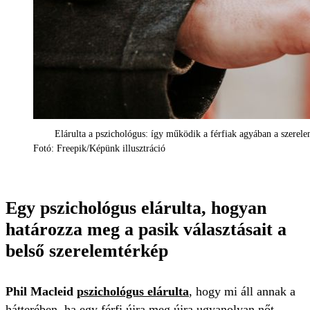
Elárulta a pszichológus: így működik a férfiak agyában a szerel
Fotó: Freepik/Képünk illusztráció
Egy pszichológus elárulta, hogyan
határozza meg a pasik választásait a
belső szerelemtérkép
Phil Macleid
pszichológus elárulta
, hogy mi áll annak a
hátterében, ha egy férfi újra meg újra ugyanolyan nőt