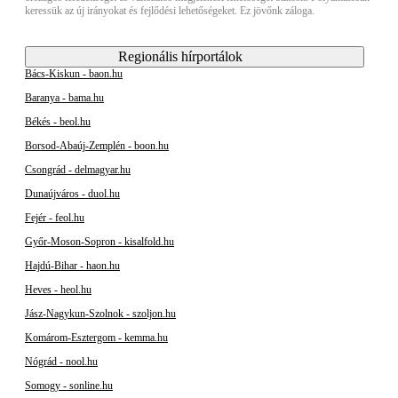
keressük az új irányokat és fejlődési lehetőségeket. Ez jövőnk záloga.
Regionális hírportálok
Bács-Kiskun - baon.hu
Baranya - bama.hu
Békés - beol.hu
Borsod-Abaúj-Zemplén - boon.hu
Csongrád - delmagyar.hu
Dunaújváros - duol.hu
Fejér - feol.hu
Győr-Moson-Sopron - kisalfold.hu
Hajdú-Bihar - haon.hu
Heves - heol.hu
Jász-Nagykun-Szolnok - szoljon.hu
Komárom-Esztergom - kemma.hu
Nógrád - nool.hu
Somogy - sonline.hu