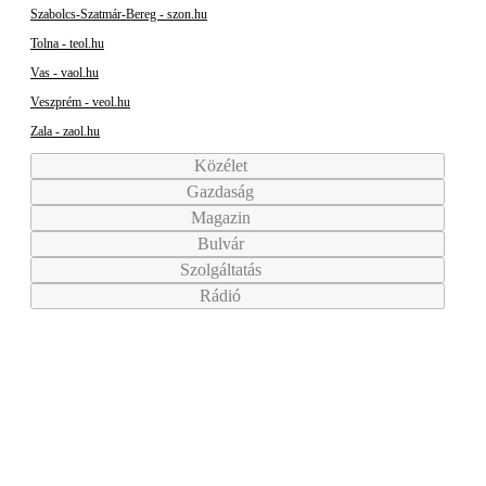
Szabolcs-Szatmár-Bereg - szon.hu
Tolna - teol.hu
Vas - vaol.hu
Veszprém - veol.hu
Zala - zaol.hu
Közélet
Gazdaság
Magazin
Bulvár
Szolgáltatás
Rádió