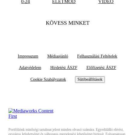
0-24
ÉLETMÓD
VIDEÓ
KÖVESS MINKET
Impresszum
Médiaajánló
Felhasználási Feltételek
Adatvédelem
Hirdetési ÁSZF
Előfizetési ÁSZF
Cookie Szabályzatok
Sütibeállítások
Portfóliónk minőségi tartalmat jelent minden olvasó számára. Egyedülálló elérést,
országos lefedettséget és változatos megjelenési lehetőséget biztosít. Folyamatosan