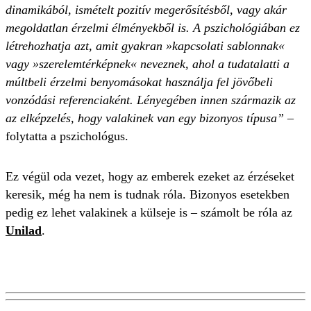
dinamikából, ismételt pozitív megerősítésből, vagy akár
megoldatlan érzelmi élményekből is. A pszichológiában ez
létrehozhatja azt, amit gyakran »kapcsolati sablonnak«
vagy »szerelemtérképnek« neveznek, ahol a tudatalatti a
múltbeli érzelmi benyomásokat használja fel jövőbeli
vonzódási referenciaként. Lényegében innen származik az
az elképzelés, hogy valakinek van egy bizonyos típusa”
–
folytatta a pszichológus.
Ez végül oda vezet, hogy az emberek ezeket az érzéseket
keresik, még ha nem is tudnak róla. Bizonyos esetekben
pedig ez lehet valakinek a külseje is – számolt be róla az
Unilad
.