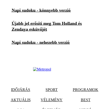
Napi sudoku - könnyebb verzió
Újabb jel erősíti meg Tom Holland és
Zendaya esküvőjét
Napi sudoku - nehezebb verzió
IDŐJÁRÁS
SPORT
PROGRAMOK
AKTUÁLIS
VÉLEMÉNY
BEST