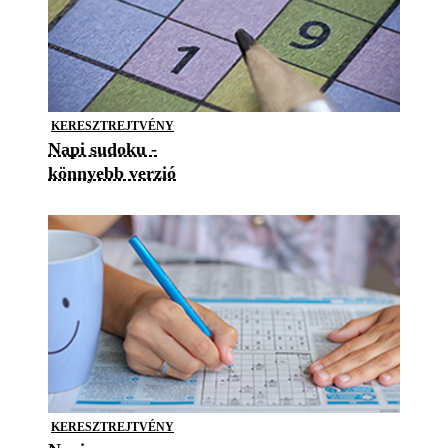
KERESZTREJTVÉNY
Napi sudoku -
könnyebb verzió
KERESZTREJTVÉNY