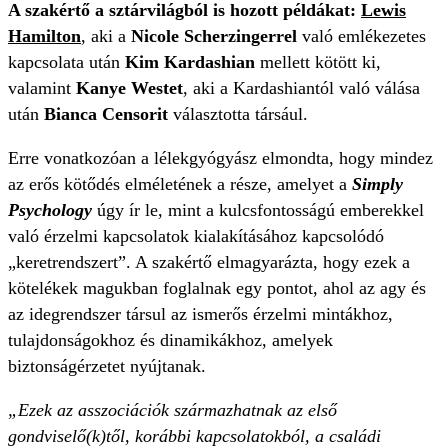
A szakértő a sztárvilágból is hozott példákat:
Lewis
Hamilton
, aki a
Nicole Scherzingerrel
való emlékezetes
kapcsolata után
Kim Kardashian
mellett kötött ki,
valamint
Kanye Westet
, aki a Kardashiantól való válása
után
Bianca Censorit
választotta társául.
Erre vonatkozóan a lélekgyógyász elmondta, hogy mindez
az erős kötődés elméletének a része, amelyet a
Simply
Psychology
úgy ír le, mint a kulcsfontosságú emberekkel
való érzelmi kapcsolatok kialakításához kapcsolódó
„keretrendszert”. A szakértő elmagyarázta, hogy ezek a
kötelékek magukban foglalnak egy pontot, ahol az agy és
az idegrendszer társul az ismerős érzelmi mintákhoz,
tulajdonságokhoz és dinamikákhoz, amelyek
biztonságérzetet nyújtanak.
„Ezek az asszociációk származhatnak az első
gondviselő(k)től, korábbi kapcsolatokból, a családi