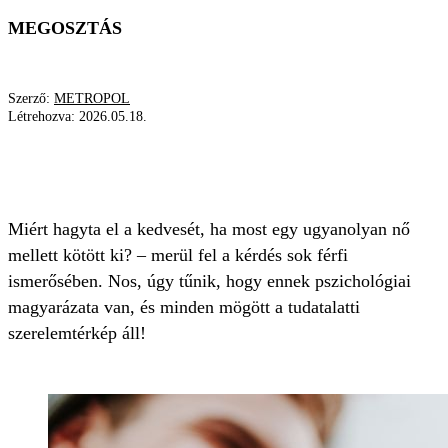
MEGOSZTÁS
Szerző:
METROPOL
Létrehozva:
2026.05.18.
KAPCSOLAT
SZAKÉRTŐ
PSZICHOLÓGUS
TUDATALATTI
Miért hagyta el a kedvesét, ha most egy ugyanolyan nő
mellett kötött ki? – merül fel a kérdés sok férfi
ismerősében. Nos, úgy tűnik, hogy ennek pszichológiai
magyarázata van, és minden mögött a tudatalatti
szerelemtérkép áll!