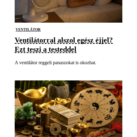
VENTILÁTOR
Ventilátorral alszol egész éjjel?
Ezt teszi a testeddel
A ventilátor reggeli panaszokat is okozhat.