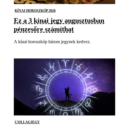
KÍNAI HOROSZKÓP 2026
Ez a 3 kínai jegy augusztusban
pénzesőre számíthat
A kínai horoszkóp három jegynek kedvez.
CSILLAGJEGY