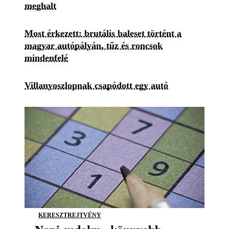
meghalt
Most érkezett: brutális baleset történt a
magyar autópályán, tűz és roncsok
mindenfelé
Villanyoszlopnak csapódott egy autó
KERESZTREJTVÉNY