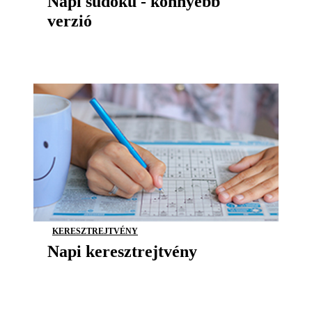
Napi sudoku - könnyebb
verzió
KERESZTREJTVÉNY
Napi keresztrejtvény