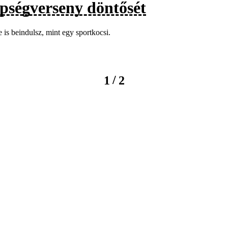
épségverseny döntősét
te is beindulsz, mint egy sportkocsi.
/
1
2