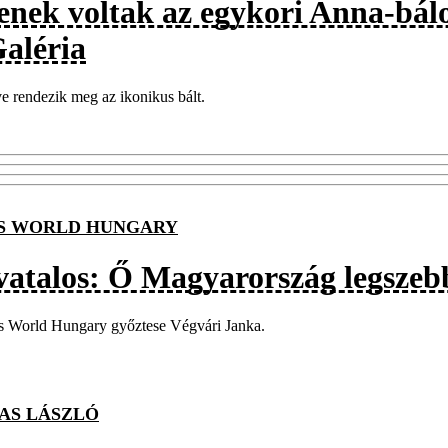
enek voltak az egykori Anna-bálo
Galéria
e rendezik meg az ikonikus bált.
S WORLD HUNGARY
vatalos: Ő Magyarország legszebb
s World Hungary győztese Végvári Janka.
AS LÁSZLÓ