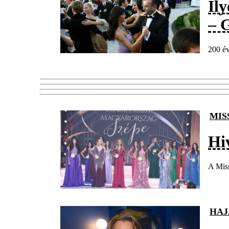
Ily
– 
200 év
MIS
Hi
A Mis
HAJ