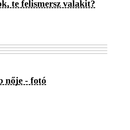
k, te felismersz valakit?
 nője - fotó