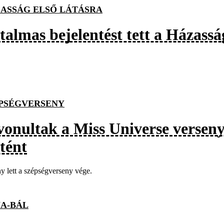
ASSÁG ELSŐ LÁTÁSRA
almas bejelentést tett a Házasság
PSÉGVERSENY
vonultak a Miss Universe verseny
tént
y lett a szépségverseny vége.
A-BÁL