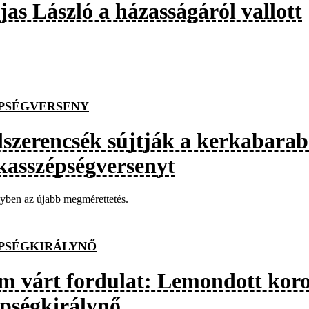
jas László a házasságáról vallott
PSÉGVERSENY
lszerencsék sújtják a kerkabarab
kasszépségversenyt
yben az újabb megmérettetés.
PSÉGKIRÁLYNŐ
m várt fordulat: Lemondott koro
épségkirálynő