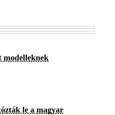
lt modelleknek
tózták le a magyar