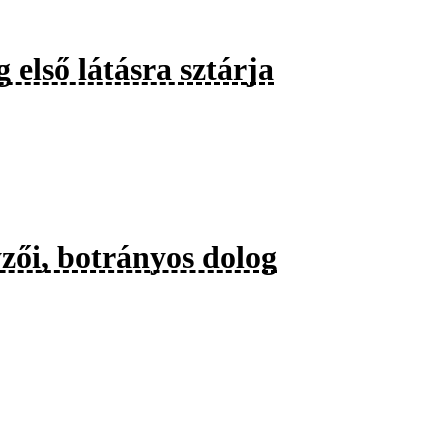
 első látásra sztárja
zői, botrányos dolog