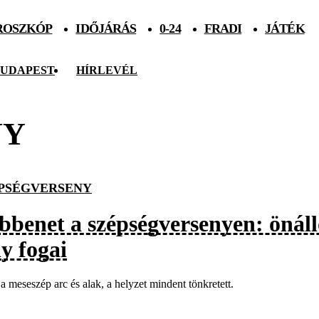
ROSZKÓP
IDŐJÁRÁS
0-24
FRADI
JÁTÉK
UDAPEST
HÍRLEVÉL
NY
PSÉGVERSENY
bbenet a szépségversenyen: önálló
y fogai
a meseszép arc és alak, a helyzet mindent tönkretett.