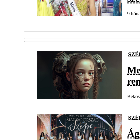
9 hóna
SZÉ
Mes
re
Bekösz
SZÉ
Ág