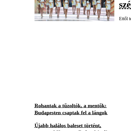
sz
Ettől 
Rohantak a tűzoltók, a mentők:
Budapesten csaptak fel a lángok
Újabb halálos baleset történt,