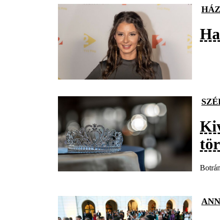
HÁZ
Hat
SZÉ
Ki
tör
Botrán
ANN