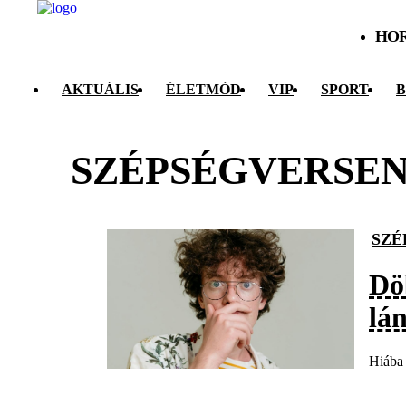
HO
AKTUÁLIS
ÉLETMÓD
VIP
SPORT
B
SZÉPSÉGVERSE
SZÉ
Dö
lán
Hiába 