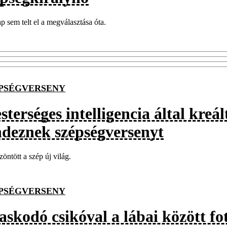
p sem telt el a megválasztása óta.
PSÉGVERSENY
terséges intelligencia által kreá
ndeznek szépségversenyt
öntött a szép új világ.
PSÉGVERSENY
askodó csikóval a lábai között fo