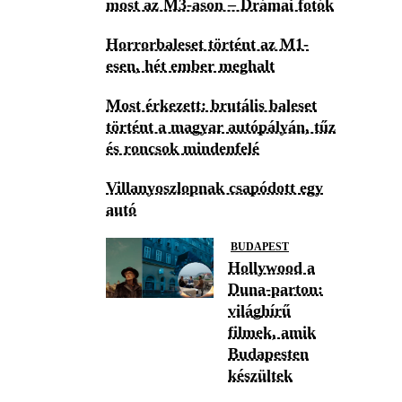
most az M3-ason – Drámai fotók
Horrorbaleset történt az M1-
esen, hét ember meghalt
Most érkezett: brutális baleset
történt a magyar autópályán, tűz
és roncsok mindenfelé
Villanyoszlopnak csapódott egy
autó
BUDAPEST
Hollywood a
Duna-parton:
világhírű
filmek, amik
Budapesten
készültek