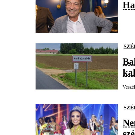
Ha
SZÉ
Ba
ka
Veszél
SZÉ
Ne
sz