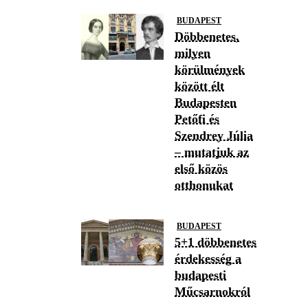
BUDAPEST
Döbbenetes,
milyen
körülmények
között élt
Budapesten
Petőfi és
Szendrey Júlia
– mutatjuk az
első közös
otthonukat
BUDAPEST
5+1 döbbenetes
érdekesség a
budapesti
Műcsarnokról