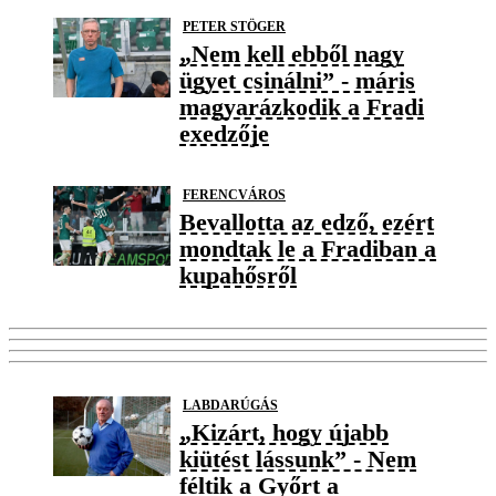
PETER STÖGER
„Nem kell ebből nagy
ügyet csinálni” - máris
magyarázkodik a Fradi
exedzője
FERENCVÁROS
Bevallotta az edző, ezért
mondtak le a Fradiban a
kupahősről
LABDARÚGÁS
„Kizárt, hogy újabb
kiütést lássunk” - Nem
féltik a Győrt a