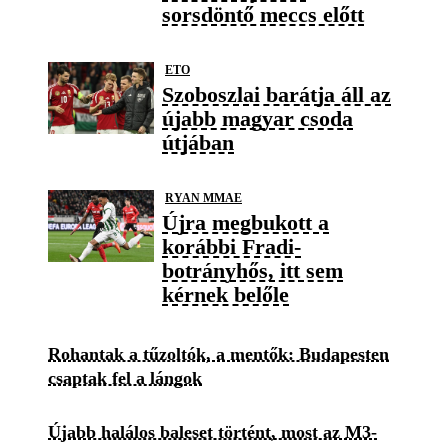
sorsdöntő meccs előtt
ETO
Szoboszlai barátja áll az
újabb magyar csoda
útjában
RYAN MMAE
Újra megbukott a
korábbi Fradi-
botrányhős, itt sem
kérnek belőle
Rohantak a tűzoltók, a mentők: Budapesten
csaptak fel a lángok
Újabb halálos baleset történt, most az M3-