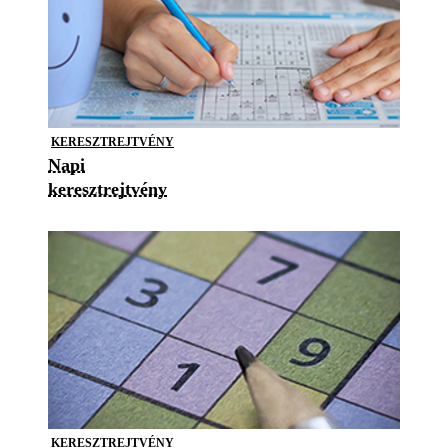
KERESZTREJTVÉNY
Napi
keresztrejtvény
KERESZTREJTVÉNY