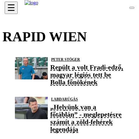
☰
RAPID WIEN
PETER STÖGER
Repült a volt Fradi-edző,
magyar légiós tett be
Bolla főnökének
LABDARÚGÁS
„Helyünk van a
főtáblán” - meglepetésre
számít a zöld-fehérek
legendája