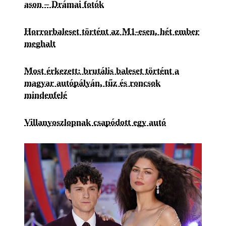
ason – Drámai fotók
Horrorbaleset történt az M1-esen, hét ember
meghalt
Most érkezett: brutális baleset történt a
magyar autópályán, tűz és roncsok
mindenfelé
Villanyoszlopnak csapódott egy autó