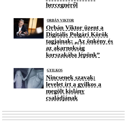
hercegnéről
ORBÁN VIKTOR
Orbán Viktor üzent a
Digitális Polgári Körök
tagjainak: „Az önkény és
az akarnokság
korszakába lépünk”
GYILKOS
Nincsenek szavak:
levelet írt a gyilkos a
megölt kislány
családjának