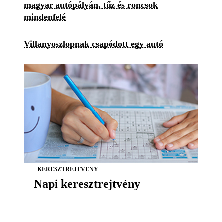
magyar autópályán, tűz és roncsok
mindenfelé
Villanyoszlopnak csapódott egy autó
KERESZTREJTVÉNY
Napi keresztrejtvény