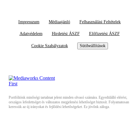
Impresszum
Médiaajánló
Felhasználási Feltételek
Adatvédelem
Hirdetési ÁSZF
Előfizetési ÁSZF
Cookie Szabályzatok
Sütibeállítások
Portfóliónk minőségi tartalmat jelent minden olvasó számára. Egyedülálló elérést,
országos lefedettséget és változatos megjelenési lehetőséget biztosít. Folyamatosan
keressük az új irányokat és fejlődési lehetőségeket. Ez jövőnk záloga.