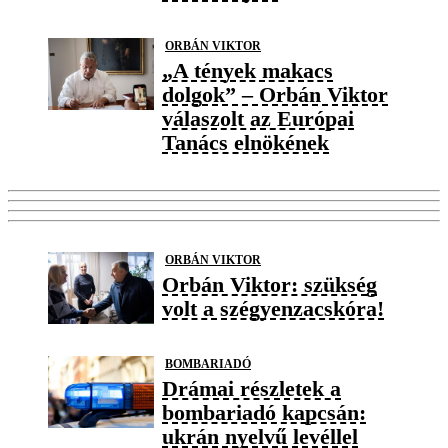
ORBÁN VIKTOR
„A tények makacs
dolgok” – Orbán Viktor
válaszolt az Európai
Tanács elnökének
ORBÁN VIKTOR
Orbán Viktor: szükség
volt a szégyenzacskóra!
BOMBARIADÓ
Drámai részletek a
bombariadó kapcsán:
ukrán nyelvű levéllel