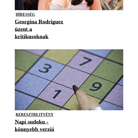
HÍRESSÉG
Georgina Rodriguez
üzent a
kritikusoknak
KERESZTREJTVÉNY
Napi sudoku -
könnyebb verzió