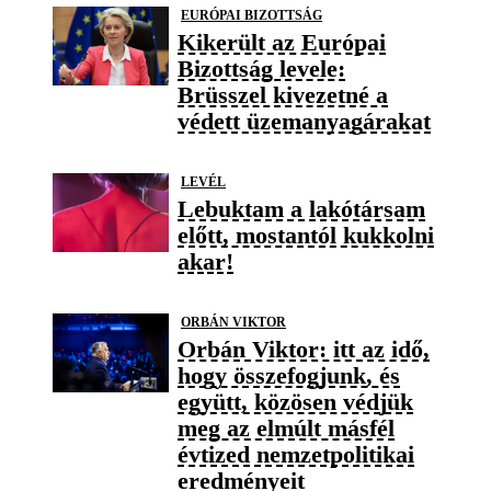
EURÓPAI BIZOTTSÁG
Kikerült az Európai
Bizottság levele:
Brüsszel kivezetné a
védett üzemanyagárakat
LEVÉL
Lebuktam a lakótársam
előtt, mostantól kukkolni
akar!
ORBÁN VIKTOR
Orbán Viktor: itt az idő,
hogy összefogjunk, és
együtt, közösen védjük
meg az elmúlt másfél
évtized nemzetpolitikai
eredményeit