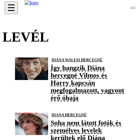
☰
LEVÉL
DIÁNA WALESI HERCEGNÉ
Így hangzik Diána
hercegné Vilmos és
Harry kapcsán
megfogalmazott, vagyont
érő óhaja
DIANA HERCEGNÉ
Soha nem látott fotók és
személyes levelek
kerültek elő Diána