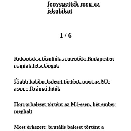
fenyegették meg az
iskolákat
/
1
6
Rohantak a tűzoltók, a mentők: Budapesten
csaptak fel a lángok
Újabb halálos baleset történt, most az M3-
ason – Drámai fotók
Horrorbaleset történt az M1-esen, hét ember
meghalt
Most érkezett: brutális baleset történt a