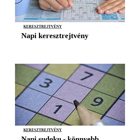
KERESZTREJTVÉNY
Napi keresztrejtvény
KERESZTREJTVÉNY
Napi sudoku - könnyebb