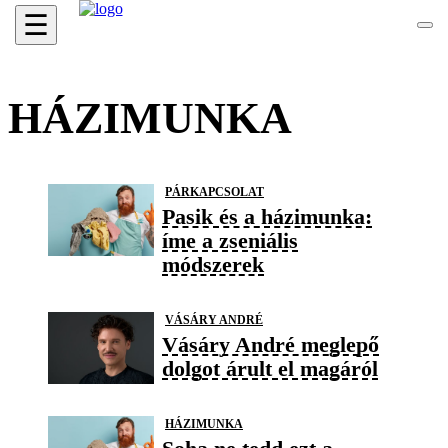
☰
HÁZIMUNKA
PÁRKAPCSOLAT
Pasik és a házimunka:
íme a zseniális
módszerek
VÁSÁRY ANDRÉ
Vásáry André meglepő
dolgot árult el magáról
HÁZIMUNKA