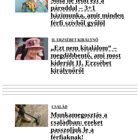
Soha ne tedd ezt a
pároddal – 3+1
házimunka, amit minden
férfi szívből gyűlöl
II. ERZSÉBET KIRÁLYNŐ
„Ezt nem kitalálom” –
megdöbbentő, ami most
kiderült II. Erzsébet
királynőről
CSALÁD
Munkamegosztás a
családban: ezeket
passzoljuk le a
férfiaknak!