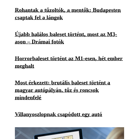
Rohantak a tűzoltók, a mentők: Budapesten
csaptak fel a lángok
Újabb halálos baleset történt, most az M3-
ason – Drámai fotók
Horrorbaleset történt az M1-esen, hét ember
meghalt
Most érkezett: brutális baleset történt a
magyar autópályán, tűz és roncsok
mindenfelé
Villanyoszlopnak csapódott egy autó