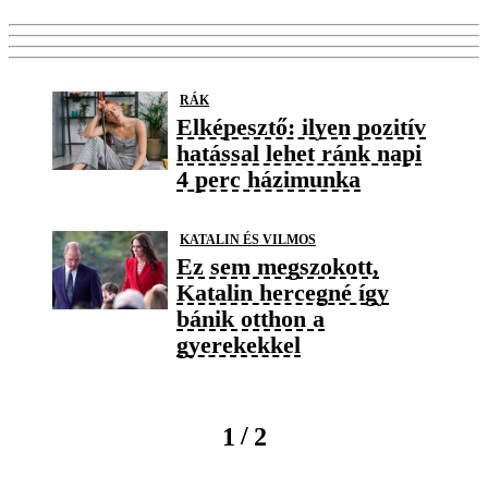
RÁK
Elképesztő: ilyen pozitív
hatással lehet ránk napi
4 perc házimunka
KATALIN ÉS VILMOS
Ez sem megszokott,
Katalin hercegné így
bánik otthon a
gyerekekkel
/
1
2