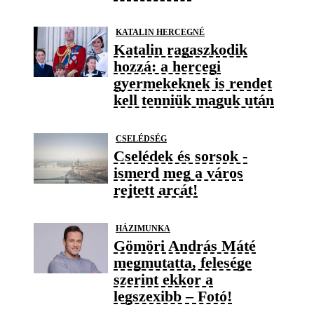
KATALIN HERCEGNÉ
Katalin ragaszkodik
hozzá: a hercegi
gyermekeknek is rendet
kell tenniük maguk után
CSELÉDSÉG
Cselédek és sorsok -
ismerd meg a város
rejtett arcát!
HÁZIMUNKA
Gömöri András Máté
megmutatta, felesége
szerint ekkor a
legszexibb – Fotó!