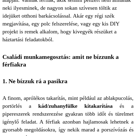
alapján. Vannak férfiak, akik semmi pénzért nem állnának
neki ilyesminek, de nagyon sokan szívesen töltik az
idejüket otthoni barkácsolással. Akár egy régi szék
megjavítása, egy polc felszerelése, vagy egy kis DIY
projekt is remek alkalom, hogy kivegyék részüket a
háztartási feladatokból.
Családi munkamegosztás: amit ne bízzunk a
férfiakra
1. Ne bízzuk rá a pasikra
A finom, aprólékos takarítás, mint például az ablakpucolás,
portörlés a
kád/zuhanyfülke kitakarítása
és a
pipereszerek rendszerezése gyakran több időt és türelmet
igénylő feladat. A férfiak azonban hajlamosak lehetnek a
gyorsabb megoldásokra, így nekik marad
a porszívózás és