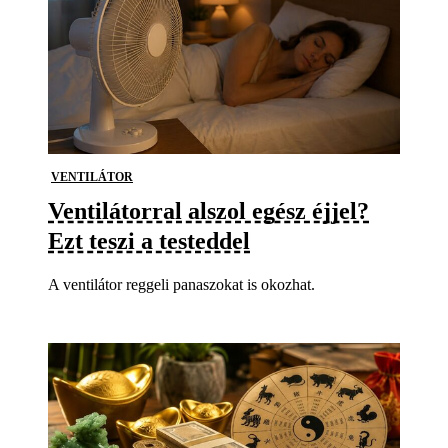
VENTILÁTOR
Ventilátorral alszol egész éjjel?
Ezt teszi a testeddel
A ventilátor reggeli panaszokat is okozhat.