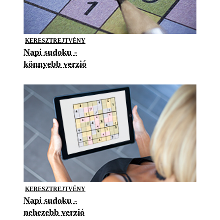
KERESZTREJTVÉNY
Napi sudoku -
könnyebb verzió
KERESZTREJTVÉNY
Napi sudoku -
nehezebb verzió