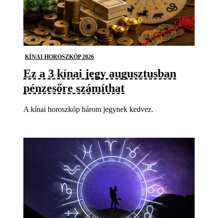
KÍNAI HOROSZKÓP 2026
Ez a 3 kínai jegy augusztusban
pénzesőre számíthat
A kínai horoszkóp három jegynek kedvez.