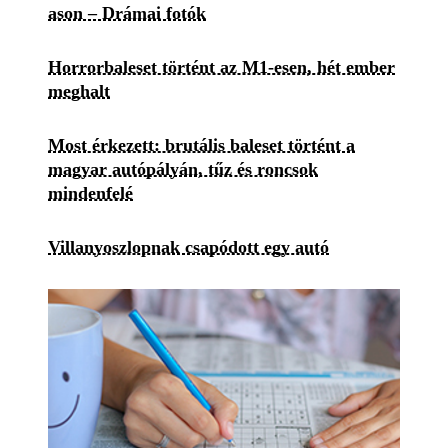
ason – Drámai fotók
Horrorbaleset történt az M1-esen, hét ember
meghalt
Most érkezett: brutális baleset történt a
magyar autópályán, tűz és roncsok
mindenfelé
Villanyoszlopnak csapódott egy autó