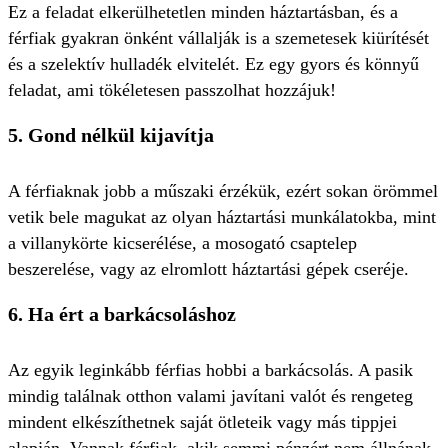
Ez a feladat elkerülhetetlen minden háztartásban, és a
férfiak gyakran önként vállalják is a szemetesek kiürítését
és a szelektív hulladék elvitelét. Ez egy gyors és könnyű
feladat, ami tökéletesen passzolhat hozzájuk!
5.
Gond nélkül kijavítja
A férfiaknak jobb a műszaki érzékük, ezért sokan örömmel
vetik bele magukat az olyan háztartási munkálatokba, mint
a villanykörte kicserélése, a mosogató csaptelep
beszerelése, vagy az elromlott háztartási gépek cseréje.
6.
Ha ért a barkácsoláshoz
Az egyik leginkább férfias hobbi a barkácsolás. A pasik
mindig találnak otthon valami javítani valót és rengeteg
mindent elkészíthetnek saját ötleteik vagy más tippjei