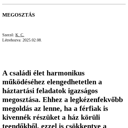
MEGOSZTÁS
Szerző:
K. C.
Létrehozva:
2025.02.08.
CSALÁD
MEGOSZTÁS
PRAKTIKUM
HÁZIMUNKA
A családi élet harmonikus
működéséhez elengedhetetlen a
háztartási feladatok igazságos
megosztása. Ehhez a legkézenfekvőbb
megoldás az lenne, ha a férfiak is
kivennék részüket a ház körüli
teendőkből, ezzel is csökkentve a