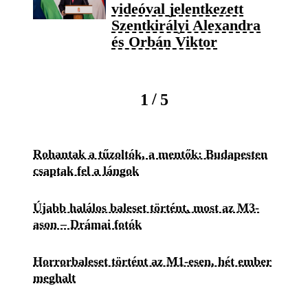
videóval jelentkezett
Szentkirályi Alexandra
és Orbán Viktor
/
1
5
Rohantak a tűzoltók, a mentők: Budapesten
csaptak fel a lángok
Újabb halálos baleset történt, most az M3-
ason – Drámai fotók
Horrorbaleset történt az M1-esen, hét ember
meghalt