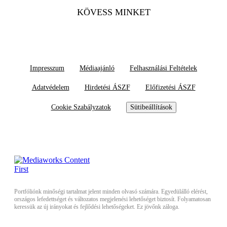
KÖVESS MINKET
Impresszum
Médiaajánló
Felhasználási Feltételek
Adatvédelem
Hirdetési ÁSZF
Előfizetési ÁSZF
Cookie Szabályzatok
Sütibeállítások
Portfóliónk minőségi tartalmat jelent minden olvasó számára. Egyedülálló elérést,
országos lefedettséget és változatos megjelenési lehetőséget biztosít. Folyamatosan
keressük az új irányokat és fejlődési lehetőségeket. Ez jövőnk záloga.