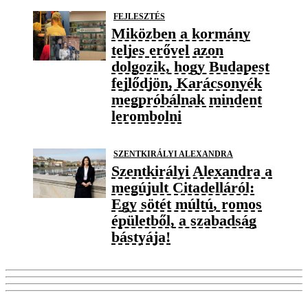
FEJLESZTÉS
Miközben a kormány
teljes erővel azon
dolgozik, hogy Budapest
fejlődjön, Karácsonyék
megpróbálnak mindent
lerombolni
SZENTKIRÁLYI ALEXANDRA
Szentkirályi Alexandra a
megújult Citadelláról:
Egy sötét múltú, romos
épületből, a szabadság
bástyája!