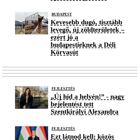
BUDAPEST
Kevesebb dugó, tisztább
levegő, új zöldterületek –
ezért jó a
budapestieknek a Déli
Körvasút
FEJLESZTÉS
„Új híd a helyén!” - nagy
bejelentést tett
Szentkirályi Alexandra
FEJLESZTÉS
Ezt látnod kell: közös