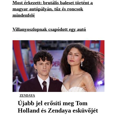
Most érkezett: brutális baleset történt a
magyar autópályán, tűz és roncsok
mindenfelé
Villanyoszlopnak csapódott egy autó
ZENDAYA
Újabb jel erősíti meg Tom
Holland és Zendaya esküvőjét