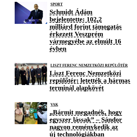
SPORT
Schmidt Ádám
bejelentette: 102,2
milliárd forint támogatás
érkezett Veszprém
vármegyébe az elmúlt 16
évben
LISZT FERENC NEMZETKÖZI REPÜLŐTÉR
Liszt Ferenc Nemzetközi
repülőtér: letették a hármas
terminál alapkövét
VAK
„Bármit megadnék, hogy
egyszer lássak” – Sándor
nagyon reménykedik az
új technológiákban