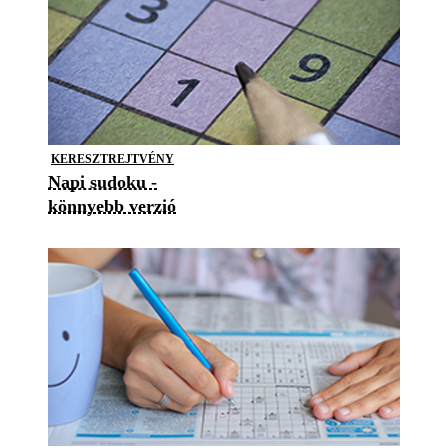
KERESZTREJTVÉNY
Napi sudoku -
könnyebb verzió