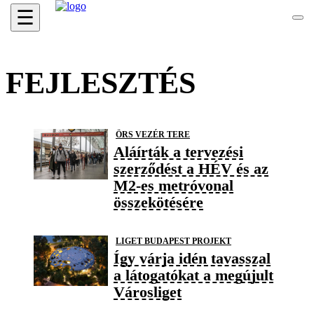
☰
FEJLESZTÉS
ÖRS VEZÉR TERE
Aláírták a tervezési
szerződést a HÉV és az
M2-es metróvonal
összekötésére
LIGET BUDAPEST PROJEKT
Így várja idén tavasszal
a látogatókat a megújult
Városliget