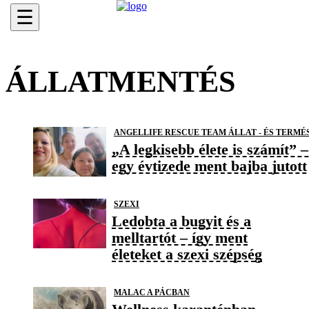
☰
ÁLLATMENTÉS
ANGELLIFE RESCUE TEAM ÁLLAT - ÉS TERM
„A legkisebb élete is számít” 
egy évtizede ment bajba jutott
SZEXI
Ledobta a bugyit és a
melltartót – így ment
életeket a szexi szépség
MALAC A PÁCBAN