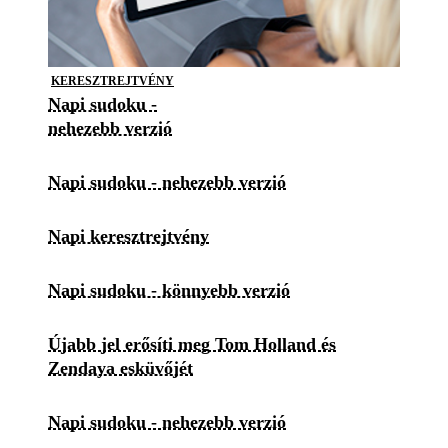
KERESZTREJTVÉNY
Napi sudoku -
nehezebb verzió
Napi sudoku - nehezebb verzió
Napi keresztrejtvény
Napi sudoku - könnyebb verzió
Újabb jel erősíti meg Tom Holland és
Zendaya esküvőjét
Napi sudoku - nehezebb verzió