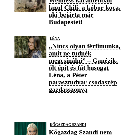
Wellness karanténban
lazul Chili, a kóbor koca,
aki bejárta már
Budapestet!
LÉNA
„Nincs olyan férfimunka,
amit ne tudnék
megcsinálni” – Ganézik,
ólt épít és fát hasogat
Léna, a Péter
parasztudvar csodaszép
gazdasszonya
KŐGAZDAG SZANDI
Kőgazdag Szandi nem