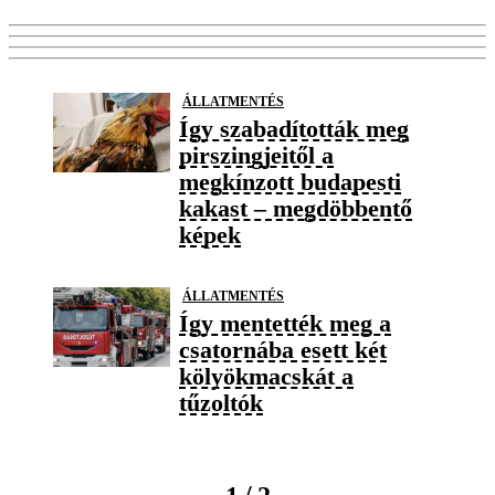
ÁLLATMENTÉS
Így szabadították meg
pirszingjeitől a
megkínzott budapesti
kakast – megdöbbentő
képek
ÁLLATMENTÉS
Így mentették meg a
csatornába esett két
kölyökmacskát a
tűzoltók