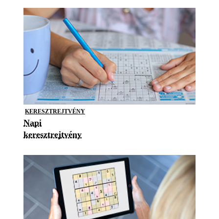
KERESZTREJTVÉNY
Napi
keresztrejtvény