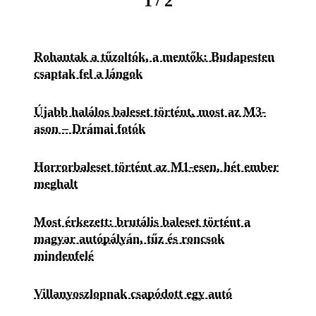
/
1
2
Rohantak a tűzoltók, a mentők: Budapesten
csaptak fel a lángok
Újabb halálos baleset történt, most az M3-
ason – Drámai fotók
Horrorbaleset történt az M1-esen, hét ember
meghalt
Most érkezett: brutális baleset történt a
magyar autópályán, tűz és roncsok
mindenfelé
Villanyoszlopnak csapódott egy autó