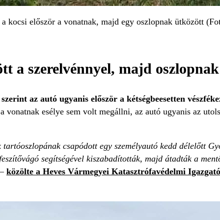
, a kocsi először a vonatnak, majd egy oszlopnak ütközött (Fo
ött a szerelvénnyel, majd oszlopnak
 szerint az autó ugyanis először a kétségbeesetten vészfék
a vonatnak esélye sem volt megállni, az autó ugyanis az utols
ték tartóoszlopának csapódott egy személyautó kedd délelőtt 
 feszítővágó segítségével kiszabadították, majd átadták a men
–
közölte a Heves Vármegyei Katasztrófavédelmi Igazgat