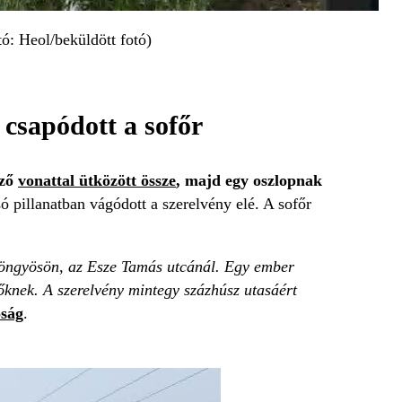
tó: Heol/beküldött fotó)
 csapódott a sofőr
ező
vonattal ütközött össze
, majd egy oszlopnak
ó pillanatban vágódott a szerelvény elé. A sofőr
Gyöngyösön, az Esze Tamás utcánál. Egy ember
tőknek. A szerelvény mintegy százhúsz utasáért
óság
.