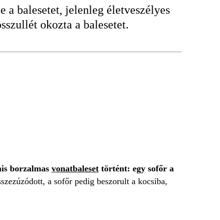
e a balesetet, jelenleg életveszélyes
szullét okozta a balesetet.
nis borzalmas
vonatbaleset
történt: egy sofőr a
sszezúzódott, a sofőr pedig beszorult a kocsiba,