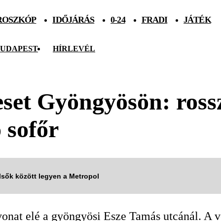
ROSZKÓP
IDŐJÁRÁS
0-24
FRADI
JÁTÉK
UDAPEST
HÍRLEVÉL
eset Gyöngyösön: rossz
 sofőr
elsők között legyen a Metropol
vonat elé a gyöngyösi Esze Tamás utcánál. A vo