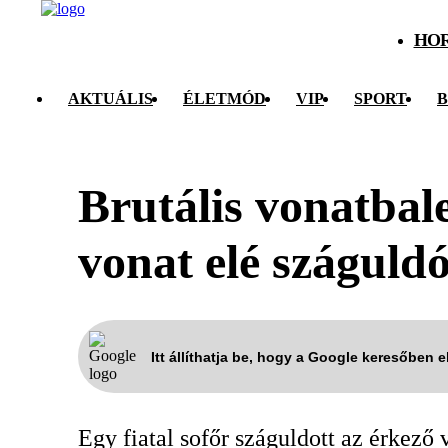
HO
AKTUÁLIS
ÉLETMÓD
VIP
SPORT
B
Brutális vonatbal
vonat elé száguldó
Itt állíthatja be, hogy a Google keresőben 
Egy fiatal sofőr száguldott az érkező 