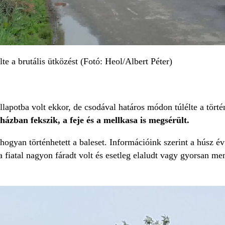
lte a brutális ütközést (Fotó: Heol/Albert Péter)
állapotba volt ekkor, de csodával határos módon túlélte a tör
rházban fekszik, a feje és a mellkasa is megsérült.
 hogyan történhetett a baleset. Információink szerint a húsz év
a fiatal nagyon fáradt volt és esetleg elaludt vagy gyorsan men