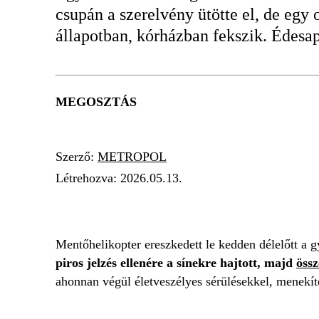
csupán a szerelvény ütötte el, de egy o
állapotban, kórházban fekszik. Édesap
MEGOSZTÁS
Szerző:
METROPOL
Létrehozva:
2026.05.13.
VONATBALESET
GYÖNGYÖS
VONAT
Mentőhelikopter ereszkedett le kedden délelőtt a 
piros jelzés ellenére a sínekre hajtott, majd
össz
ahonnan végül életveszélyes sérülésekkel, menekítet