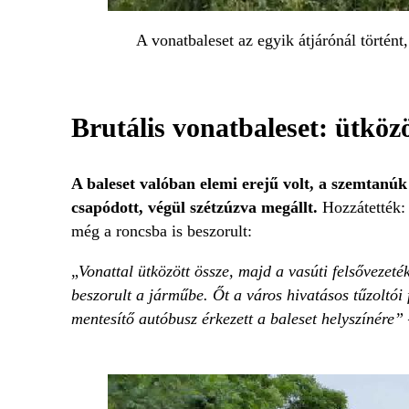
A vonatbaleset az egyik átjárónál történt
Brutális vonatbaleset: ütköz
A baleset valóban elemi erejű volt, a szemtanúk
csapódott, végül szétzúzva megállt.
Hozzátették: 
még a roncsba is beszorult:
„
Vonattal ütközött össze, majd a vasúti felsőveze
beszorult a járműbe. Őt a város hivatásos tűzoltói
mentesítő autóbusz érkezett a baleset helyszínére”