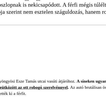
szlopnak is nekicsapódott. A férfi mégis túlélt
ja szerint nem esztelen száguldozás, hanem ros
gyöngyösi Esze Tamás utcai vasúti átjáróhoz.
A síneken ugya
eütközött az ott robogó szerelvénnyel
.
Az autó brutálisan ö
ték ki a férfit.