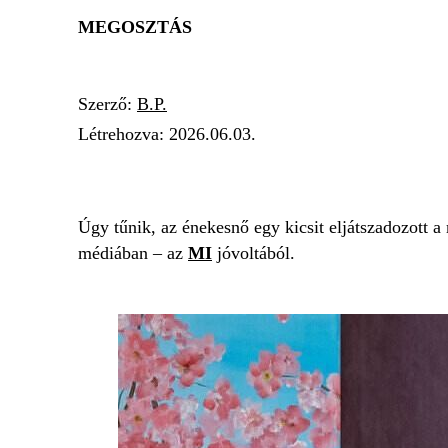
MEGOSZTÁS
Szerző:
B.P.
Létrehozva:
2026.06.03.
HERCEGNŐ
SINGH VIKI
SZEXI
Úgy tűnik, az énekesnő egy kicsit eljátszadozott a
médiában – az
MI
jóvoltából.