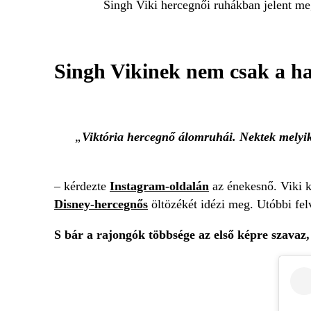
Singh Viki hercegnői ruhákban jelent me
Singh Vikinek nem csak a han
Viktória hercegnő álomruhái. Nektek melyik
– kérdezte
Instagram-oldalán
az énekesnő. Viki k
Disney-hercegnős
öltözékét idézi meg. Utóbbi felv
S bár a rajongók többsége az első képre szavaz