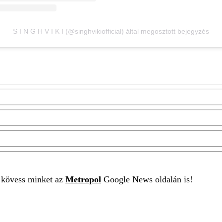
S I N G H V I K I (@singhvikiofficial) által megosztott bejegyzés
t kövess minket az
Metropol
Google News oldalán is!