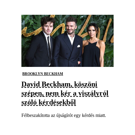
BROOKLYN BECKHAM
David Beckham, köszöni
szépen, nem kér a viszályról
szóló kérdésekből
Félbeszakította az újságírót egy kérdés miatt.