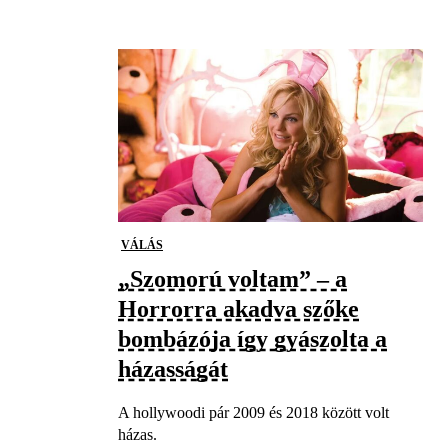
VÁLÁS
„Szomorú voltam” – a
Horrorra akadva szőke
bombázója így gyászolta a
házasságát
A hollywoodi pár 2009 és 2018 között volt
házas.