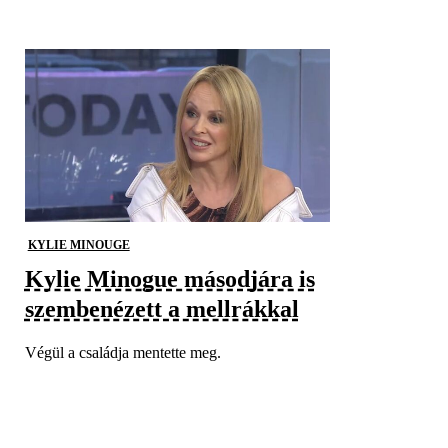
KYLIE MINOUGE
Kylie Minogue másodjára is
szembenézett a mellrákkal
Végül a családja mentette meg.