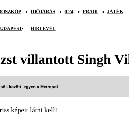
ROSZKÓP
IDŐJÁRÁS
0-24
FRADI
JÁTÉK
UDAPEST
HÍRLEVÉL
st villantott Singh Vi
elsők között legyen a Metropol
ss képeit látni kell!