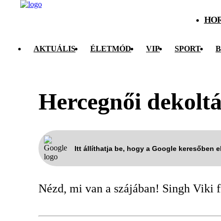
HO
AKTUÁLIS
ÉLETMÓD
VIP
SPORT
B
Hercegnői dekoltáz
Itt állíthatja be, hogy a Google keresőben 
Nézd, mi van a szájában! Singh Viki fri