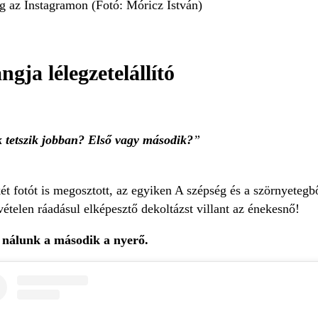
g az Instagramon (Fotó: Móricz István)
gja lélegzetelállító
 tetszik jobban? Első vagy második?
ét fotót is megosztott, az egyiken A szépség és a szörnyetegb
ételen ráadásul elképesztő dekoltázst villant az énekesnő!
, nálunk a második a nyerő.