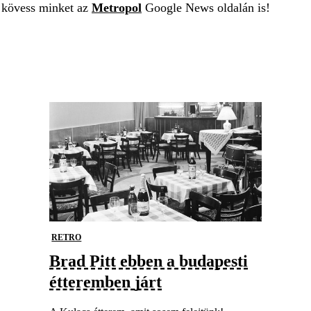
t kövess minket az
Metropol
Google News oldalán is!
RETRO
Brad Pitt ebben a budapesti
étteremben járt