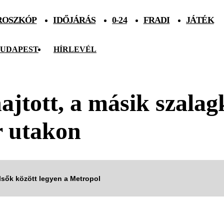
ROSZKÓP
IDŐJÁRÁS
0-24
FRADI
JÁTÉK
UDAPEST
HÍRLEVÉL
ajtott, a másik szala
r utakon
elsők között legyen a Metropol