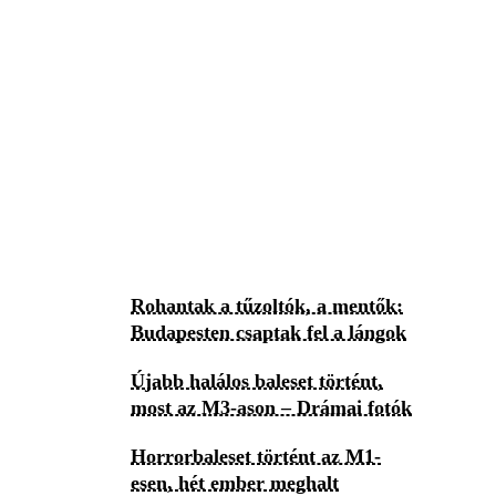
Rohantak a tűzoltók, a mentők:
Budapesten csaptak fel a lángok
Újabb halálos baleset történt,
most az M3-ason – Drámai fotók
Horrorbaleset történt az M1-
esen, hét ember meghalt