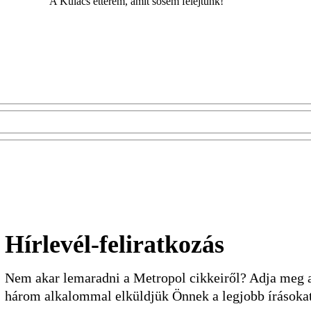
A Kulacs étterem, amit sosem felejtünk!
Hírlevél-feliratkozás
Nem akar lemaradni a Metropol cikkeiről? Adja meg a 
három alkalommal elküldjük Önnek a legjobb írásoka