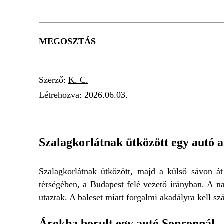
MEGOSZTÁS
Szerző:
K. C.
Létrehozva:
2026.06.03.
SZALAGKORLÁTNAK ÜTKÖZÖTT
ÁROK
Szalagkorlátnak ütközött egy autó 
Szalagkorlátnak ütközött, majd a külső sávon á
térségében, a Budapest felé vezető irányban. A na
utaztak. A baleset miatt forgalmi akadályra kell sz
Árokba borult egy autó Sopronnál