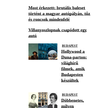
Most érkezett: brutális baleset
történt a magyar autópályán, tűz
és roncsok mindenfelé
Villanyoszlopnak csapódott egy
autó
BUDAPEST
Hollywood a
Duna-parton:
világhírű
filmek, amik
Budapesten
készültek
BUDAPEST
Döbbenetes,
milyen