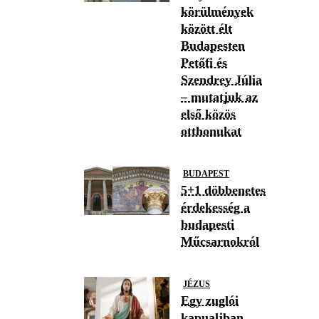
körülmények
között élt
Budapesten
Petőfi és
Szendrey Júlia
– mutatjuk az
első közös
otthonukat
BUDAPEST
5+1 döbbenetes
érdekesség a
budapesti
Műcsarnokról
JÉZUS
Egy zuglói
kapualjban