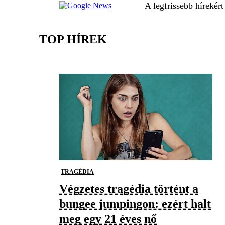
A legfrissebb hírekér
TOP HÍREK
TRAGÉDIA
Végzetes tragédia történt a
bungee jumpingon: ezért halt
meg egy 21 éves nő