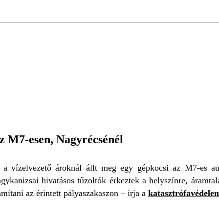
BA HAJTOTT
KATASZTRÓFAVÉDELEM
az M7-esen, Nagyrécsénél
t a vízelvezető ároknál állt meg egy gépkocsi az M7-es au
gykanizsai hivatásos tűzoltók érkeztek a helyszínre, áramtal
ámítani az érintett pályaszakaszon – írja a
katasztrófavédele