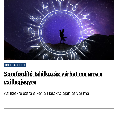
CSILLAGJEGY
Sorsfordító találkozás várhat ma erre a
csillagjegyre
Az Ikrekre extra siker, a Halakra ajánlat vár ma.