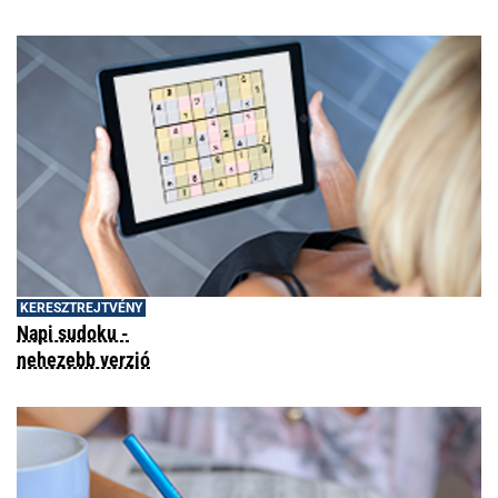
KERESZTREJTVÉNY
Napi sudoku -
nehezebb verzió