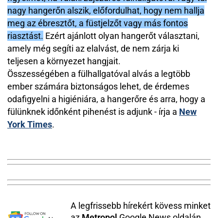
nagy hangerőn alszik, előfordulhat, hogy nem hallja
meg az ébresztőt, a füstjelzőt vagy más fontos
riasztást.
Ezért ajánlott olyan hangerőt választani,
amely még segíti az elalvást, de nem zárja ki
teljesen a környezet hangjait.
Összességében a fülhallgatóval alvás a legtöbb
ember számára biztonságos lehet, de érdemes
odafigyelni a higiéniára, a hangerőre és arra, hogy a
fülünknek időnként pihenést is adjunk - írja a
New
York Times
.
A legfrissebb hírekért kövess minket
az
Metropol
Google News oldalán