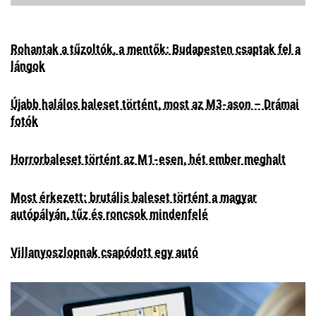
Rohantak a tűzoltók, a mentők: Budapesten csaptak fel a
lángok
Újabb halálos baleset történt, most az M3-ason – Drámai
fotók
Horrorbaleset történt az M1-esen, hét ember meghalt
Most érkezett: brutális baleset történt a magyar
autópályán, tűz és roncsok mindenfelé
Villanyoszlopnak csapódott egy autó