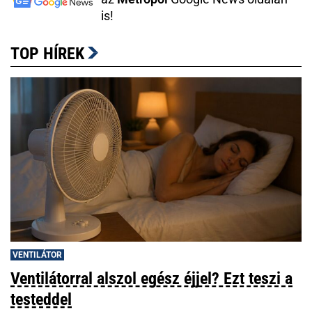
is!
TOP HÍREK
VENTILÁTOR
Ventilátorral alszol egész éjjel? Ezt teszi a
testeddel