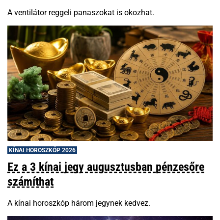
A ventilátor reggeli panaszokat is okozhat.
KÍNAI HOROSZKÓP 2026
Ez a 3 kínai jegy augusztusban pénzesőre
számíthat
A kínai horoszkóp három jegynek kedvez.