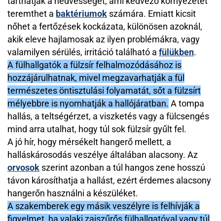
tarthatják a nedvességet, ami kedvező környezetet
teremthet a
baktériumok
számára. Emiatt kicsit
nőhet a fertőzések kockázata, különösen azoknál,
akik eleve hajlamosak az ilyen problémákra, vagy
valamilyen sérülés, irritáció található a
fülükben
.
A fülhallgatók a fülzsír felhalmozódásához is
hozzájárulhatnak, mivel megzavarhatják a fül
természetes öntisztulási folyamatát, sőt a fülzsírt
mélyebbre is nyomhatják a hallójáratban.
A tompa
hallás, a teltségérzet, a viszketés vagy a fülcsengés
mind arra utalhat, hogy túl sok fülzsír gyűlt fel.
A jó hír, hogy mérsékelt hangerő mellett, a
halláskárosodás veszélye általában alacsony. Az
orvosok
szerint azonban a túl hangos zene hosszú
távon károsíthatja a hallást, ezért érdemes alacsony
hangerőn használni a készüléket.
A szakemberek egy másik veszélyre is felhívják a
figyelmet, ha valaki zajszűrős fülhallgatóval vagy túl