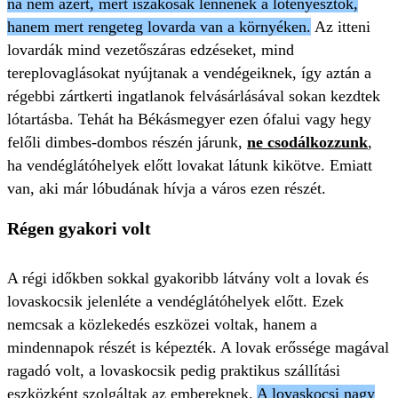
na nem azért, mert iszákosak lennének a lótenyésztők,
hanem mert rengeteg lovarda van a környéken.
Az itteni
lovardák mind vezetőszáras edzéseket, mind
tereplovaglásokat nyújtanak a vendégeiknek, így aztán a
régebbi zártkerti ingatlanok felvásárlásával sokan kezdtek
lótartásba. Tehát ha Békásmegyer ezen ófalui vagy hegy
felőli dimbes-dombos részén járunk,
ne csodálkozzunk
,
ha vendéglátóhelyek előtt lovakat látunk kikötve. Emiatt
van, aki már lóbudának hívja a város ezen részét.
Régen gyakori volt
A régi időkben sokkal gyakoribb látvány volt a lovak és
lovaskocsik jelenléte a vendéglátóhelyek előtt. Ezek
nemcsak a közlekedés eszközei voltak, hanem a
mindennapok részét is képezték. A lovak erőssége magával
ragadó volt, a lovaskocsik pedig praktikus szállítási
eszközként szolgáltak az embereknek.
A lovaskocsi nagy