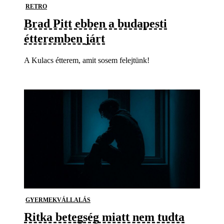
RETRO
Brad Pitt ebben a budapesti
étteremben járt
A Kulacs étterem, amit sosem felejtünk!
GYERMEKVÁLLALÁS
Ritka betegség miatt nem tudta