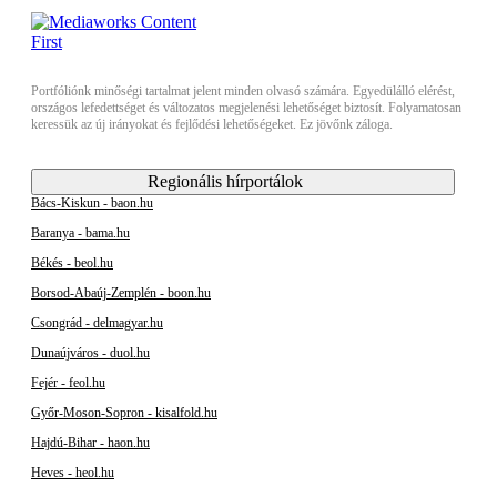
Portfóliónk minőségi tartalmat jelent minden olvasó számára. Egyedülálló elérést,
országos lefedettséget és változatos megjelenési lehetőséget biztosít. Folyamatosan
keressük az új irányokat és fejlődési lehetőségeket. Ez jövőnk záloga.
Regionális hírportálok
Bács-Kiskun - baon.hu
Baranya - bama.hu
Békés - beol.hu
Borsod-Abaúj-Zemplén - boon.hu
Csongrád - delmagyar.hu
Dunaújváros - duol.hu
Fejér - feol.hu
Győr-Moson-Sopron - kisalfold.hu
Hajdú-Bihar - haon.hu
Heves - heol.hu