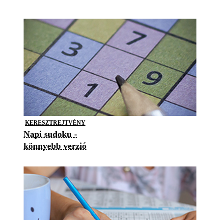
KERESZTREJTVÉNY
Napi sudoku -
könnyebb verzió