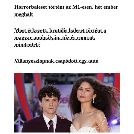
Horrorbaleset történt az M1-esen, hét ember
meghalt
Most érkezett: brutális baleset történt a
magyar autópályán, tűz és roncsok
mindenfelé
Villanyoszlopnak csapódott egy autó