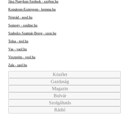
Jász-Nagykun-Szolnok - szoljon.hu
Komárom-Esztergom - kemma.hu
Nógrád - nool.hu
Somogy - sonline.hu
Szabolcs-Szatmár-Bereg - szon.hu
Tolna - teol.hu
Vas - vaol.hu
Veszprém - veol.hu
Zala - zaol.hu
Közélet
Gazdaság
Magazin
Bulvár
Szolgáltatás
Rádió