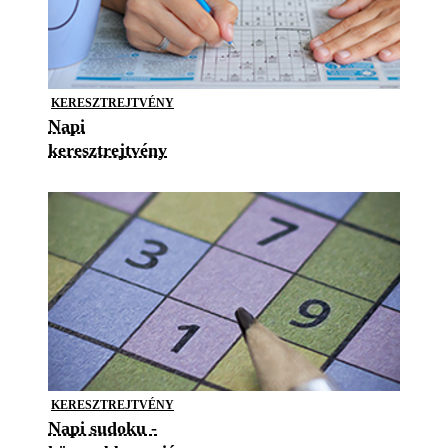
KERESZTREJTVÉNY
Napi
keresztrejtvény
KERESZTREJTVÉNY
Napi sudoku -