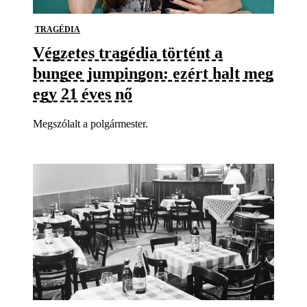
TRAGÉDIA
Végzetes tragédia történt a
bungee jumpingon: ezért halt meg
egy 21 éves nő
Megszólalt a polgármester.