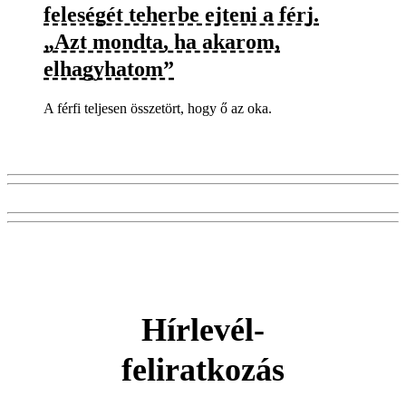
feleségét teherbe ejteni a férj.
„Azt mondta, ha akarom,
elhagyhatom”
A férfi teljesen összetört, hogy ő az oka.
Hírlevél-
feliratkozás