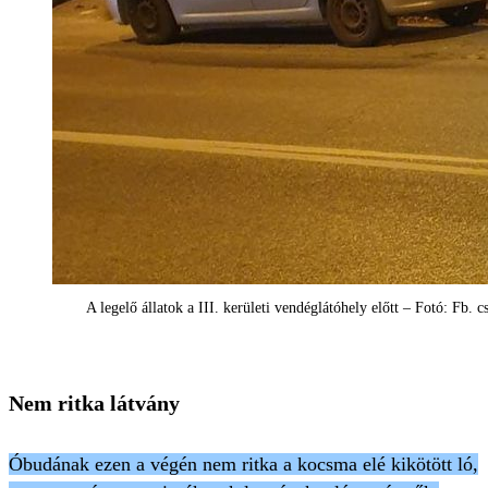
A legelő állatok a III. kerületi vendéglátóhely előtt – Fotó: Fb. c
Nem ritka látvány
Óbudának ezen a végén nem ritka a kocsma elé kikötött ló,