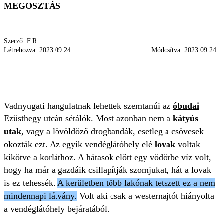
MEGOSZTÁS
Szerző:
F.R.
Létrehozva:
2023.09.24.
Módosítva:
2023.09.24.
VENDÉGLÁTÓHELY
LOVASKOCSI
GAZDA
HANGULAT
LÁTVÁNY
Vadnyugati hangulatnak lehettek szemtanúi az
óbudai
Ezüsthegy utcán sétálók. Most azonban nem a
kátyús
utak
, vagy a lövöldöző drogbandák, esetleg a csövesek
okozták ezt. Az egyik vendéglátóhely elé
lovak
voltak
kikötve a korláthoz. A hátasok előtt egy vödörbe víz volt,
hogy ha már a gazdáik csillapítják szomjukat, hát a lovak
is ez tehessék.
A kerületben több lakónak tetszett ez a nem
mindennapi látvány.
Volt aki csak a westernajtót hiányolta
a vendéglátóhely bejáratából.