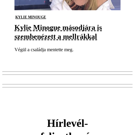
KYLIE MINOUGE
Kylie Minogue másodjára is
szembenézett a mellrákkal
Végül a családja mentette meg.
Hírlevél-