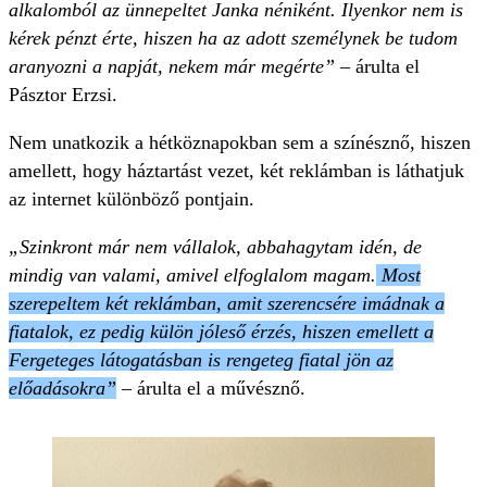
alkalomból az ünnepeltet Janka néniként. Ilyenkor nem is
kérek pénzt érte, hiszen ha az adott személynek be tudom
aranyozni a napját, nekem már megérte” –
árulta el
Pásztor Erzsi.
Nem unatkozik a hétköznapokban sem a színésznő, hiszen
amellett, hogy háztartást vezet, két reklámban is láthatjuk
az internet különböző pontjain.
„Szinkront már nem vállalok, abbahagytam idén, de
mindig van valami, amivel elfoglalom magam.
Most
szerepeltem két reklámban, amit szerencsére imádnak a
fiatalok, ez pedig külön jóleső érzés, hiszen emellett a
Fergeteges látogatásban is rengeteg fiatal jön az
előadásokra”
–
árulta el a művésznő.