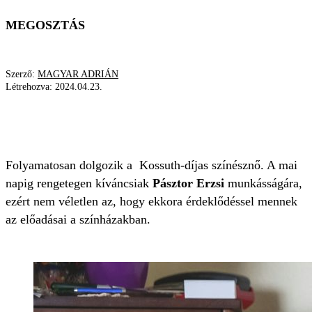
MEGOSZTÁS
Szerző:
MAGYAR ADRIÁN
Létrehozva:
2024.04.23.
PÁSZTOR ERZSI
SZOMSZÉDOK
BOLDOGSÁG
SZÍNHÁZ
Folyamatosan dolgozik a Kossuth-díjas színésznő. A mai
napig rengetegen kíváncsiak
Pásztor Erzsi
munkásságára,
ezért nem véletlen az, hogy ekkora érdeklődéssel mennek
az előadásai a színházakban.