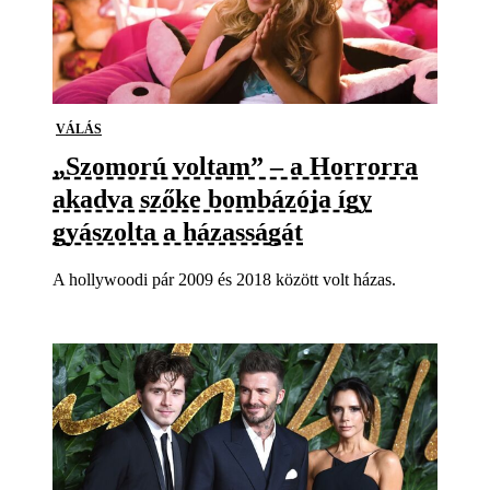
VÁLÁS
„Szomorú voltam” – a Horrorra
akadva szőke bombázója így
gyászolta a házasságát
A hollywoodi pár 2009 és 2018 között volt házas.