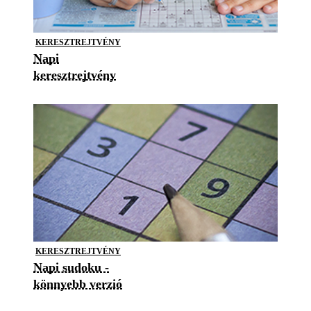
KERESZTREJTVÉNY
Napi
keresztrejtvény
KERESZTREJTVÉNY
Napi sudoku -
könnyebb verzió