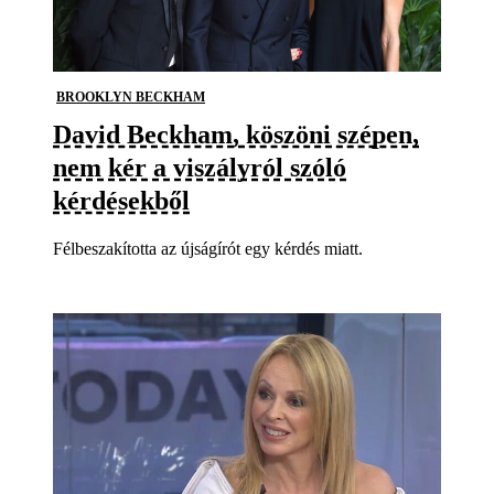
BROOKLYN BECKHAM
David Beckham, köszöni szépen,
nem kér a viszályról szóló
kérdésekből
Félbeszakította az újságírót egy kérdés miatt.