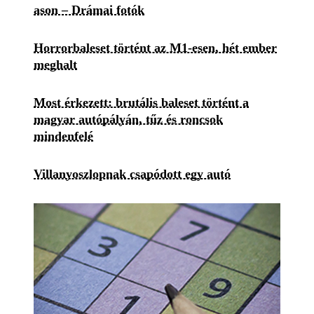
ason – Drámai fotók
Horrorbaleset történt az M1-esen, hét ember
meghalt
Most érkezett: brutális baleset történt a
magyar autópályán, tűz és roncsok
mindenfelé
Villanyoszlopnak csapódott egy autó