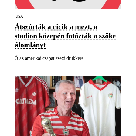
USA
Átszúrták a cicik a mezt, a
stadion közepén fotózták a szőke
álomlányt
Ő az amerikai csapat szexi drukkere.