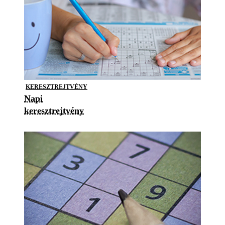
KERESZTREJTVÉNY
Napi
keresztrejtvény