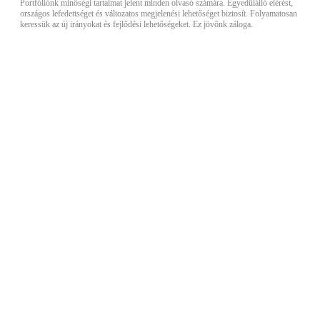
Portfóliónk minőségi tartalmat jelent minden olvasó számára. Egyedülálló elérést,
országos lefedettséget és változatos megjelenési lehetőséget biztosít. Folyamatosan
keressük az új irányokat és fejlődési lehetőségeket. Ez jövőnk záloga.