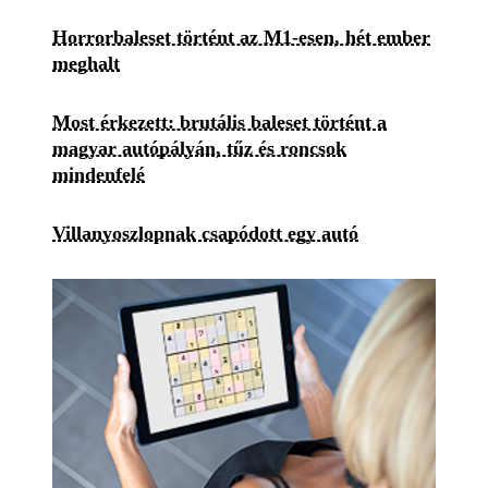
Horrorbaleset történt az M1-esen, hét ember
meghalt
Most érkezett: brutális baleset történt a
magyar autópályán, tűz és roncsok
mindenfelé
Villanyoszlopnak csapódott egy autó