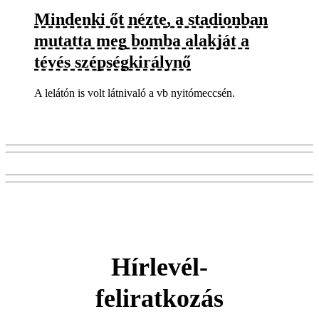
Mindenki őt nézte, a stadionban
mutatta meg bomba alakját a
tévés szépségkirálynő
A lelátón is volt látnivaló a vb nyitómeccsén.
Hírlevél-
feliratkozás