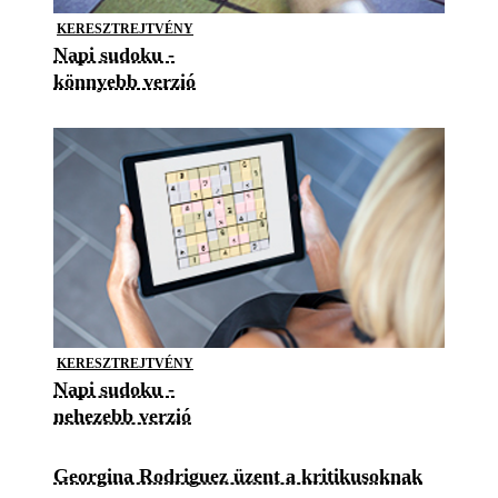
KERESZTREJTVÉNY
Napi sudoku -
könnyebb verzió
KERESZTREJTVÉNY
Napi sudoku -
nehezebb verzió
Georgina Rodriguez üzent a kritikusoknak