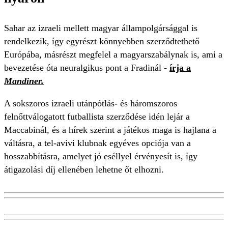
Sahar az izraeli mellett magyar állampolgársággal is
rendelkezik, így egyrészt könnyebben szerződtethető
Európába, másrészt megfelel a magyarszabálynak is, ami a
bevezetése óta neuralgikus pont a Fradinál -
írja a
Mandiner.
A sokszoros izraeli utánpótlás- és háromszoros
felnőttválogatott futballista szerződése idén lejár a
Maccabinál, és a hírek szerint a játékos maga is hajlana a
váltásra, a tel-avivi klubnak egyéves opciója van a
hosszabbításra, amelyet jó eséllyel érvényesít is, így
átigazolási díj ellenében lehetne őt elhozni.