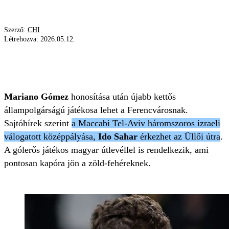
Szerző:
CHI
Létrehozva:
2026.05.12.
FRADI
MARIANO GÓMEZ
MACCABI
IDO SAHAR
Mariano Gómez
honosítása után újabb kettős
állampolgárságú játékosa lehet a Ferencvárosnak.
Sajtóhírek szerint
a Maccabi Tel-Aviv háromszoros izraeli
válogatott középpályása,
Ido Sahar
érkezhet az Üllői útra
.
A gólerős játékos magyar útlevéllel is rendelkezik, ami
pontosan kapóra jön a zöld-fehéreknek.