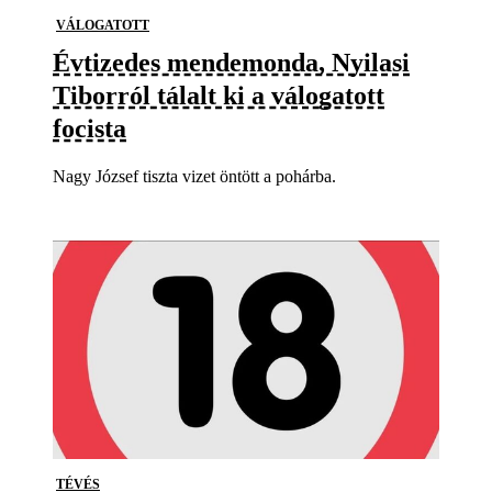
VÁLOGATOTT
Évtizedes mendemonda, Nyilasi
Tiborról tálalt ki a válogatott
focista
Nagy József tiszta vizet öntött a pohárba.
TÉVÉS