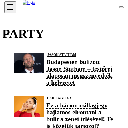
☰
PARTY
JASON STATHAM
Budapesten bulizott
Jason Statham – testőrei
alaposan megszenvedték
a helyzetet
CSILLAGJEGY
Ez a három csillagjegy
hajlamos elrontani a
bulit a zenei ízlésével! Te
is közéjük tartozol?