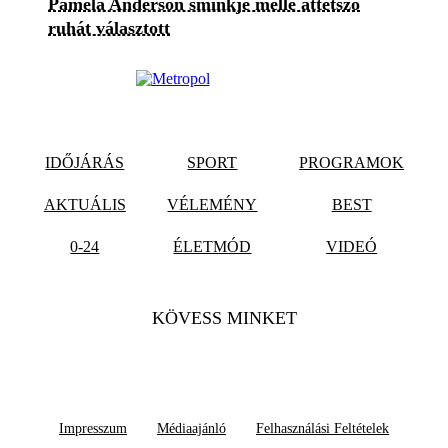
Pamela Anderson sminkje mellé áttetsző
ruhát választott
IDŐJÁRÁS
SPORT
PROGRAMOK
AKTUÁLIS
VÉLEMÉNY
BEST
0-24
ÉLETMÓD
VIDEÓ
KÖVESS MINKET
Impresszum
Médiaajánló
Felhasználási Feltételek