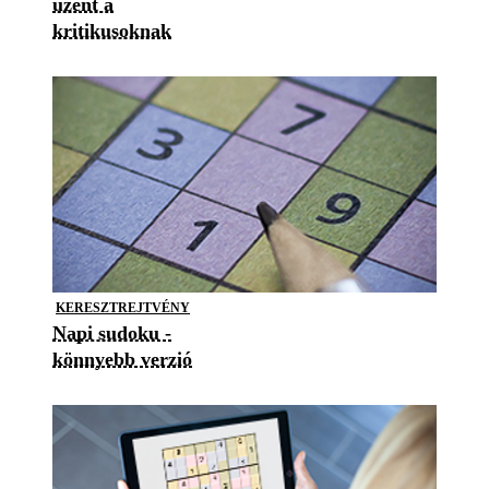
üzent a
kritikusoknak
KERESZTREJTVÉNY
Napi sudoku -
könnyebb verzió