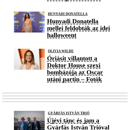
HUNYADI DONATELLA
Hunyadi Donatella
mellei feldobták az idei
halloweent
OLIVIA WILDE
Óriásit villantott a
Doktor House szexi
bombázója az Oscar
utáni partin – Fotók
GYÁRFÁS ISTVÁN TRIÓ
Újévi tánc és jam a
Gyárfás István Trióval