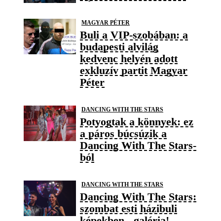
MAGYAR PÉTER
Buli a VIP-szobában: a
budapesti alvilág
kedvenc helyén adott
exkluzív partit Magyar
Péter
DANCING WITH THE STARS
Potyogtak a könnyek: ez
a páros búcsúzik a
Dancing With The Stars-
ból
DANCING WITH THE STARS
Dancing With The Stars:
szombat esti házibuli
képekben - galéria!