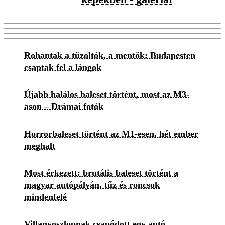
Rohantak a tűzoltók, a mentők: Budapesten
csaptak fel a lángok
Újabb halálos baleset történt, most az M3-
ason – Drámai fotók
Horrorbaleset történt az M1-esen, hét ember
meghalt
Most érkezett: brutális baleset történt a
magyar autópályán, tűz és roncsok
mindenfelé
Villanyoszlopnak csapódott egy autó