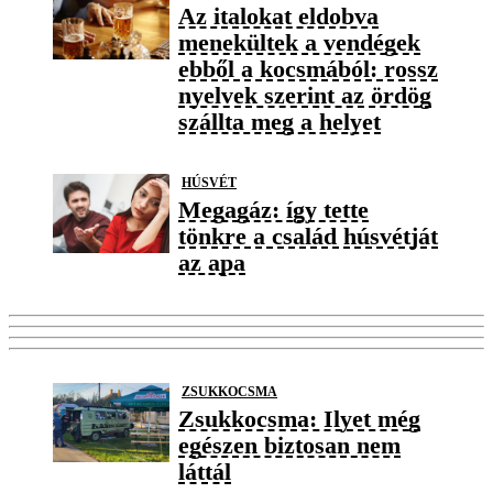
Az italokat eldobva
menekültek a vendégek
ebből a kocsmából: rossz
nyelvek szerint az ördög
szállta meg a helyet
HÚSVÉT
Megagáz: így tette
tönkre a család húsvétját
az apa
ZSUKKOCSMA
Zsukkocsma: Ilyet még
egészen biztosan nem
láttál