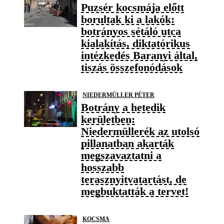
Puzsér kocsmája előtt
borultak ki a lakók:
botrányos sétáló utca
kialakítás, diktatórikus
intézkedés Baranyi által,
tiszás összefonódások
NIEDERMÜLLER PÉTER
Botrány a hetedik
kerületben:
Niedermüllerék az utolsó
pillanatban akarták
megszavaztatni a
hosszabb
terasznyitvatartást, de
megbuktatták a tervet!
KOCSMA