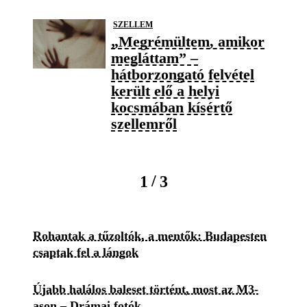
SZELLEM
„Megrémültem, amikor
megláttam” –
hátborzongató felvétel
került elő a helyi
kocsmában kísértő
szellemről
/
1
3
Rohantak a tűzoltók, a mentők: Budapesten
csaptak fel a lángok
Újabb halálos baleset történt, most az M3-
ason – Drámai fotók