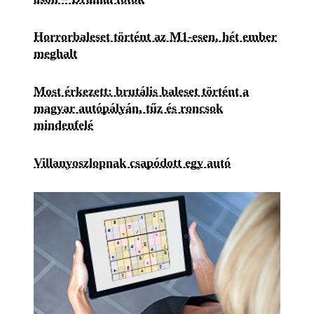
Horrorbaleset történt az M1-esen, hét ember
meghalt
Most érkezett: brutális baleset történt a
magyar autópályán, tűz és roncsok
mindenfelé
Villanyoszlopnak csapódott egy autó