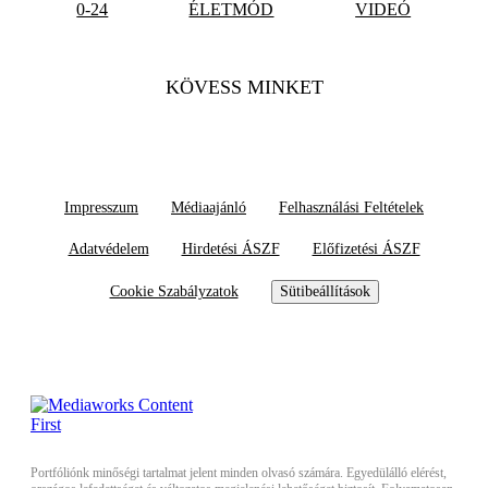
0-24
ÉLETMÓD
VIDEÓ
KÖVESS MINKET
Impresszum
Médiaajánló
Felhasználási Feltételek
Adatvédelem
Hirdetési ÁSZF
Előfizetési ÁSZF
Cookie Szabályzatok
Sütibeállítások
Portfóliónk minőségi tartalmat jelent minden olvasó számára. Egyedülálló elérést,