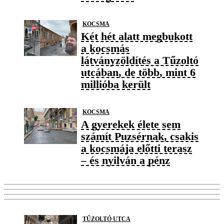
KOCSMA
Két hét alatt megbukott
a kocsmás
látványzöldítés a Tűzoltó
utcában, de több, mint 6
millióba került
KOCSMA
A gyerekek élete sem
számít Puzsérnak, csakis
a kocsmája előtti terasz
– és nyilván a pénz
TŰZOLTÓ UTCA