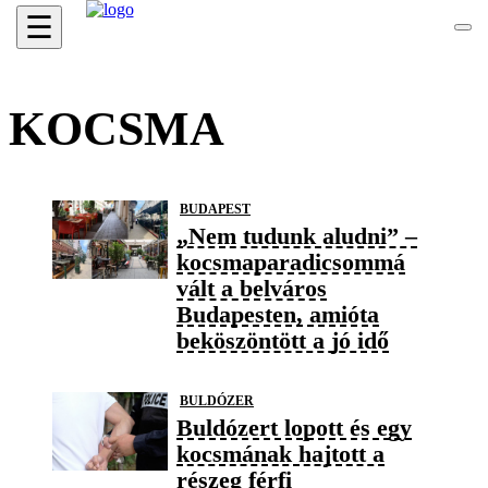
☰
KOCSMA
BUDAPEST
„Nem tudunk aludni” –
kocsmaparadicsommá
vált a belváros
Budapesten, amióta
beköszöntött a jó idő
BULDÓZER
Buldózert lopott és egy
kocsmának hajtott a
részeg férfi