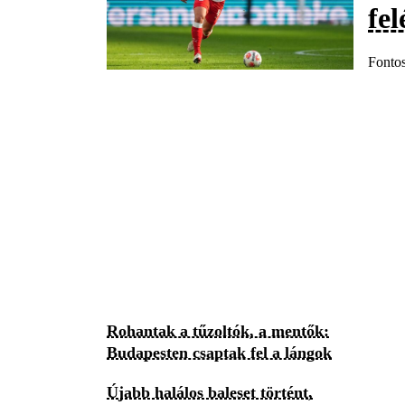
fel
Fontos
Rohantak a tűzoltók, a mentők:
Budapesten csaptak fel a lángok
Újabb halálos baleset történt,