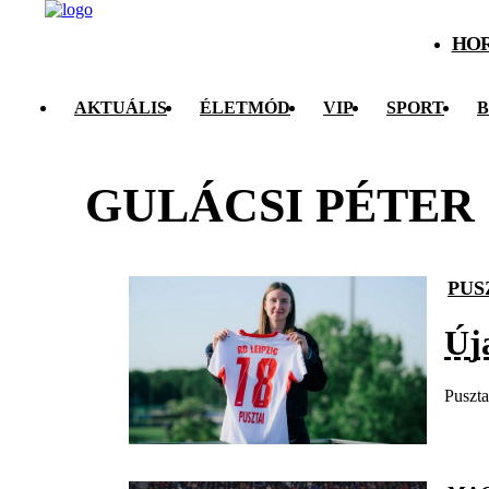
HO
AKTUÁLIS
ÉLETMÓD
VIP
SPORT
B
GULÁCSI PÉTER
PUS
Új
Puszta