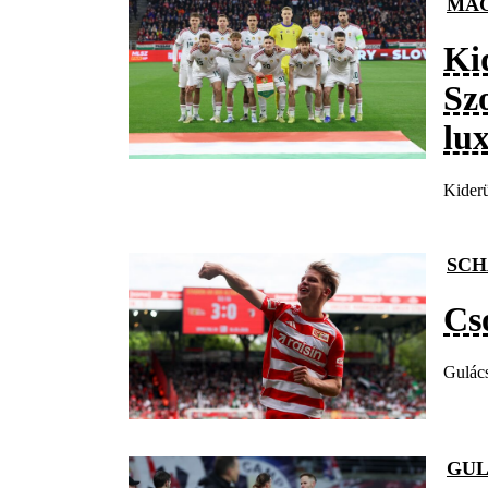
MAG
Ki
Sz
lu
Kiderü
SCH
Cso
Gulács
GUL