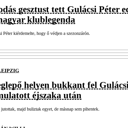
odás gesztust tett Gulácsi Péter 
magyar klublegenda
i Péter kiérdemelte, hogy ő védjen a szezonzárón.
LEIPZIG
glepő helyen bukkant fel Gulácsi
mulatott éjszaka után
jutottak, majd buliztak egyet, de másnap sem pihentek.