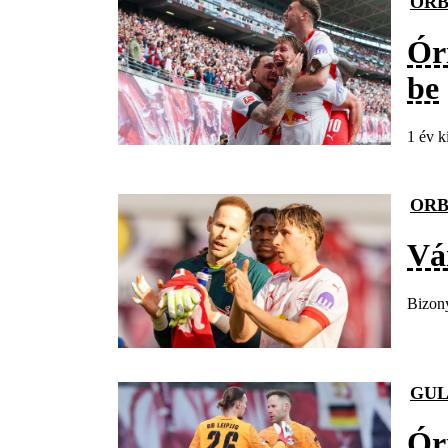
ORB
Ór
be
1 év k
ORB
Vá
Bizony
GUL
Óri