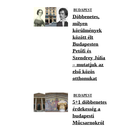
BUDAPEST
Döbbenetes,
milyen
körülmények
között élt
Budapesten
Petőfi és
Szendrey Júlia
– mutatjuk az
első közös
otthonukat
BUDAPEST
5+1 döbbenetes
érdekesség a
budapesti
Műcsarnokról