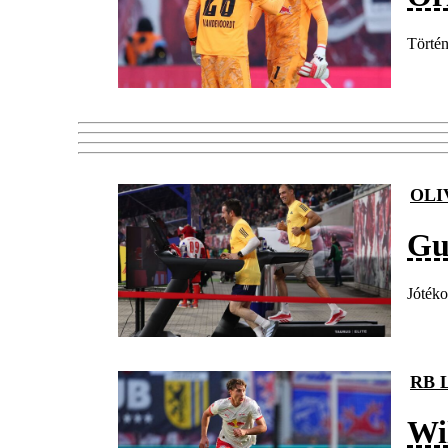
Történ
OLI
Gu
Jótéko
RB 
Wil