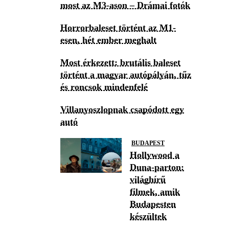
most az M3-ason – Drámai fotók
Horrorbaleset történt az M1-
esen, hét ember meghalt
Most érkezett: brutális baleset
történt a magyar autópályán, tűz
és roncsok mindenfelé
Villanyoszlopnak csapódott egy
autó
BUDAPEST
Hollywood a
Duna-parton:
világhírű
filmek, amik
Budapesten
készültek