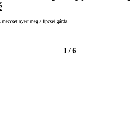
é
 meccset nyert meg a lipcsei gárda.
/
1
6