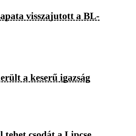
apata visszajutott a BL-
erült a keserű igazság
l tehet csodát a Lipcse