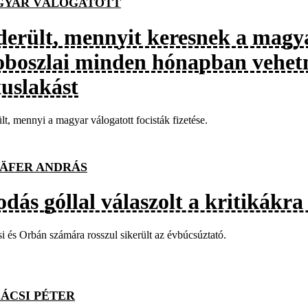
YAR VÁLOGATOTT
derült, mennyit keresnek a magyar
oboszlai minden hónapban vehet
xuslakást
lt, mennyi a magyar válogatott focisták fizetése.
ÄFER ANDRÁS
dás góllal válaszolt a kritikákr
i és Orbán számára rosszul sikerült az évbúcsúztató.
ÁCSI PÉTER