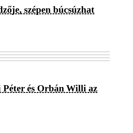
edzője, szépen búcsúzhat
 Péter és Orbán Willi az