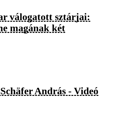
 válogatott sztárjai:
ne magának két
a Schäfer András - Videó