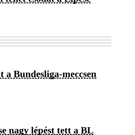
áit a Bundesliga-meccsen
e nagy lépést tett a BL