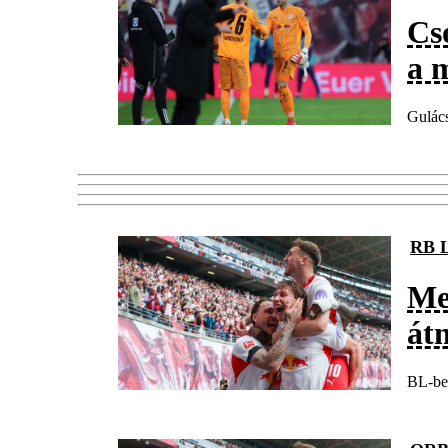
Cs
a 
Gulács
RB 
Me
át
BL-be 