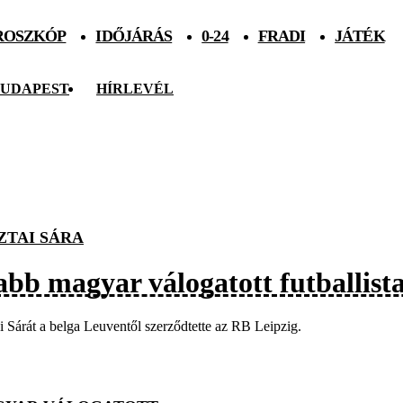
ROSZKÓP
IDŐJÁRÁS
0-24
FRADI
JÁTÉK
UDAPEST
HÍRLEVÉL
ZTAI SÁRA
abb magyar válogatott futballista
i Sárát a belga Leuventől szerződtette az RB Leipzig.