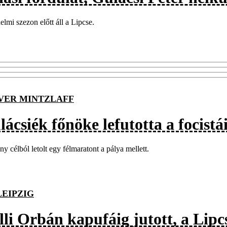
elmi szezon előtt áll a Lipcse.
VER MINTZLAFF
lácsiék főnöke lefutotta a focist
ny célból letolt egy félmaratont a pálya mellett.
LEIPZIG
li Orbán kapufáig jutott, a Lipcs