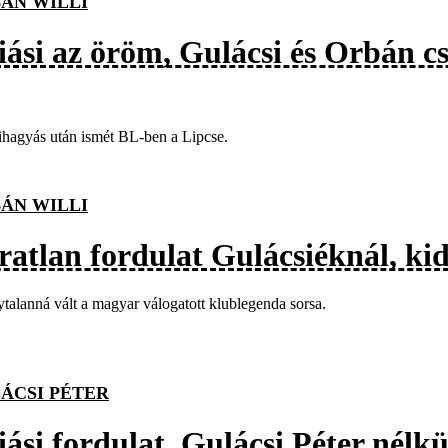
ÁN WILLI
iási az öröm, Gulácsi és Orbán cs
ihagyás után ismét BL-ben a Lipcse.
ÁN WILLI
ratlan fordulat Gulácsiéknál, kid
talanná vált a magyar válogatott klublegenda sorsa.
ÁCSI PÉTER
ási fordulat, Gulácsi Péter nélkü