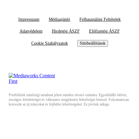
Impresszum
Médiaajánló
Felhasználási Feltételek
Adatvédelem
Hirdetési ÁSZF
Előfizetési ÁSZF
Cookie Szabályzatok
Sütibeállítások
Portfóliónk minőségi tartalmat jelent minden olvasó számára. Egyedülálló elérést,
országos lefedettséget és változatos megjelenési lehetőséget biztosít. Folyamatosan
keressük az új irányokat és fejlődési lehetőségeket. Ez jövőnk záloga.