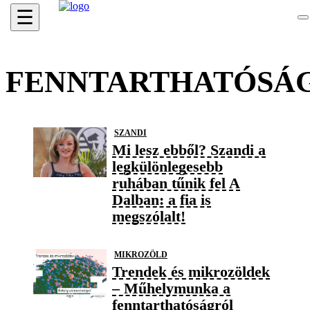
☰
FENNTARTHATÓSÁ
SZANDI
Mi lesz ebből? Szandi a
legkülönlegesebb
ruhában tűnik fel A
Dalban: a fia is
megszólalt!
MIKROZÖLD
Trendek és mikrozöldek
– Műhelymunka a
fenntarthatóságról