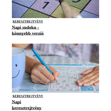
KERESZTREJTVÉNY
Napi sudoku -
könnyebb verzió
KERESZTREJTVÉNY
Napi
keresztrejtvény