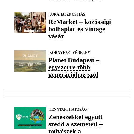
ÚJRAHASZNOSÍTÁS
ReMarket – közösségi
bolhapiac és vintage
vásár
KÖRNYEZETVÉDELEM
Planet Budapest –
egyszerre több
generációhoz szól
FENNTARTHATÓSÁG
Zenészekkel együtt
szedd a szemetet! –
művészek a