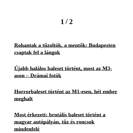
/
1
2
Rohantak a tűzoltók, a mentők: Budapesten
csaptak fel a lángok
Újabb halálos baleset történt, most az M3-
ason – Drámai fotók
Horrorbaleset történt az M1-esen, hét ember
meghalt
Most érkezett: brutális baleset történt a
magyar autópályán, tűz és roncsok
mindenfelé