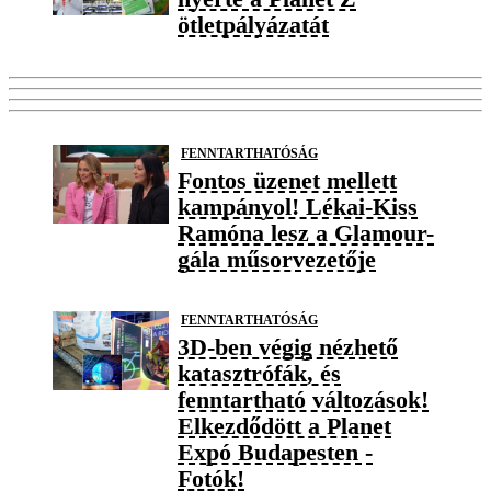
ötletpályázatát
FENNTARTHATÓSÁG
Fontos üzenet mellett
kampányol! Lékai-Kiss
Ramóna lesz a Glamour-
gála műsorvezetője
FENNTARTHATÓSÁG
3D-ben végig nézhető
katasztrófák, és
fenntartható változások!
Elkezdődött a Planet
Expó Budapesten -
Fotók!