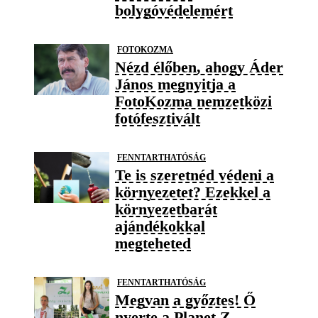
bolygóvédelemért
FOTOKOZMA
Nézd élőben, ahogy Áder
János megnyitja a
FotoKozma nemzetközi
fotófesztivált
FENNTARTHATÓSÁG
Te is szeretnéd védeni a
környezetet? Ezekkel a
környezetbarát
ajándékokkal
megteheted
FENNTARTHATÓSÁG
Megvan a győztes! Ő
nyerte a Planet Z