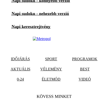
Napi sudoku - könnyebb verzió
Napi sudoku - nehezebb verzió
Napi keresztrejtvény
IDŐJÁRÁS
SPORT
PROGRAMOK
AKTUÁLIS
VÉLEMÉNY
BEST
0-24
ÉLETMÓD
VIDEÓ
KÖVESS MINKET