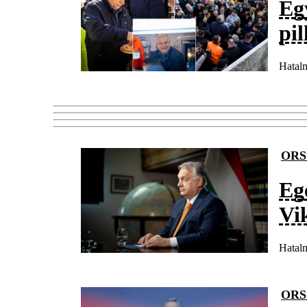
Eg
pil
Hatalm
ORS
Eg
Vi
Hatalm
ORS