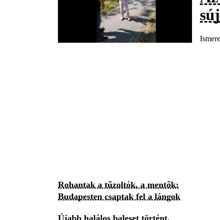
súj
Ismere
Rohantak a tűzoltók, a mentők:
Budapesten csaptak fel a lángok
Újabb halálos baleset történt,