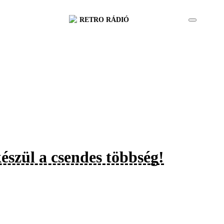
RETRO RÁDIÓ
észül a csendes többség!