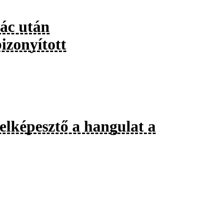
Vác után
izonyított
elképesztő a hangulat a