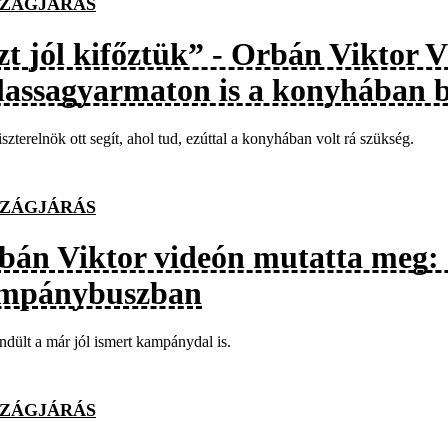
ZÁGJÁRÁS
zt jól kifőztük” - Orbán Viktor 
lassagyarmaton is a konyhában b
szterelnök ott segít, ahol tud, ezúttal a konyhában volt rá szükség.
ZÁGJÁRÁS
bán Viktor videón mutatta meg: 
mpánybuszban
ndült a már jól ismert kampánydal is.
ZÁGJÁRÁS