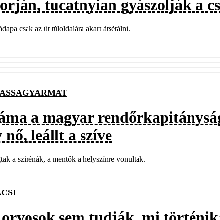
orján, tucatnyian gyászolják a c
ádapa csak az út túloldalára akart átsétálni.
ASSAGYARMAT
áma a magyar rendőrkapitányságo
 nő, leállt a szíve
tak a szirénák, a mentők a helyszínre vonultak.
CSI
 orvosok sem tudják, mi történik: