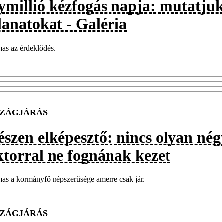
ymillió kézfogás napja: mutatjuk
lanatokat - Galéria
as az érdeklődés.
ZÁGJÁRÁS
észen elképesztő: nincs olyan né
ktorral ne fognának kezet
as a kormányfő népszerűsége amerre csak jár.
ZÁGJÁRÁS