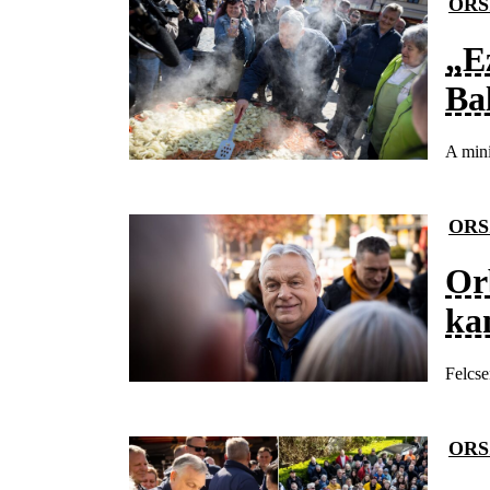
ORS
„E
Ba
A mini
ORS
Or
ka
Felcse
ORS