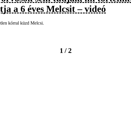
tja a 6 éves Melcsit – videó
tlen kórral küzd Melcsi.
/
1
2