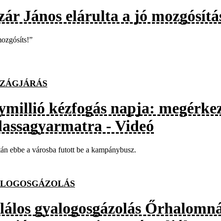
ár János elárulta a jó mozgósítás
ozgósíts!”
ZÁGJÁRÁS
ymillió kézfogás napja: megérke
lassagyarmatra - Videó
án ebbe a városba futott be a kampánybusz.
LOGOSGÁZOLÁS
lálos gyalogosgázolás Őrhalomn