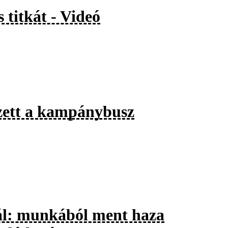
 titkát - Videó
zett a kampánybusz
ál: munkából ment haza