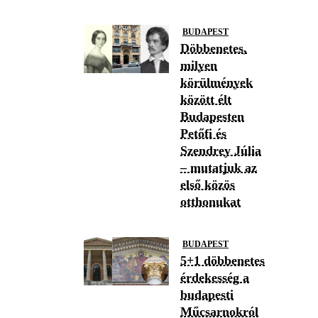
BUDAPEST
Döbbenetes,
milyen
körülmények
között élt
Budapesten
Petőfi és
Szendrey Júlia
– mutatjuk az
első közös
otthonukat
BUDAPEST
5+1 döbbenetes
érdekesség a
budapesti
Műcsarnokról