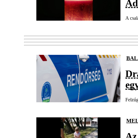
Ad
A csal
BAL
Dr
egy
Felzúg
MEL
Az