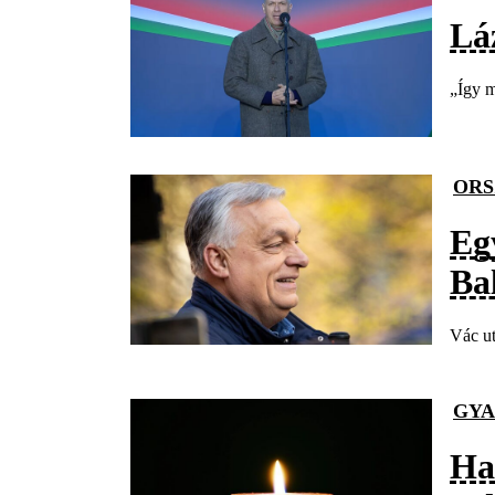
Láz
„Így m
ORS
Eg
Ba
Vác ut
GYA
Ha