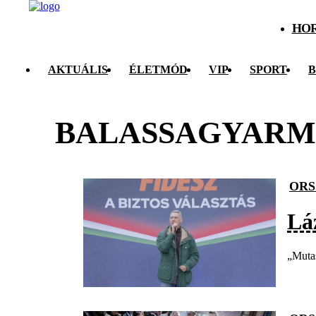
HO
AKTUÁLIS
ÉLETMÓD
VIP
SPORT
B
BALASSAGYARM
ORS
Lá
„Mutas