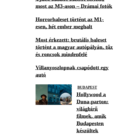
most az M3-ason – Drámai fotók
Horrorbaleset történt az M1-
esen, hét ember meghalt
Most érkezett: brutális baleset
történt a magyar autópályán, tűz
és roncsok mindenfelé
Villanyoszlopnak csapódott egy
autó
BUDAPEST
Hollywood a
Duna-parton:
világhírű
filmek, amik
Budapesten
készültek