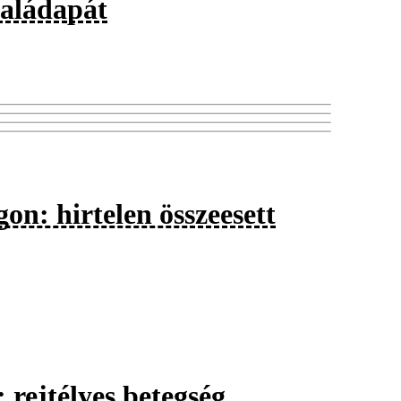
saládapát
n: hirtelen összeesett
 rejtélyes betegség