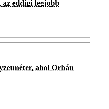
 az eddigi legjobb
gyzetméter, ahol Orbán