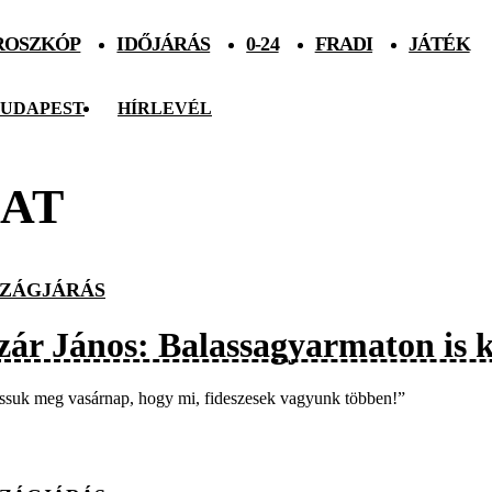
ROSZKÓP
IDŐJÁRÁS
0-24
FRADI
JÁTÉK
UDAPEST
HÍRLEVÉL
AT
ZÁGJÁRÁS
zár János: Balassagyarmaton is k
suk meg vasárnap, hogy mi, fideszesek vagyunk többen!”