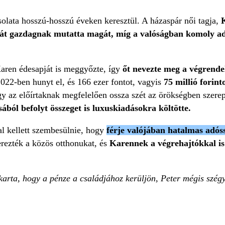
solata hosszú-hosszú éveken keresztül. A házaspár női tagja,
 át gazdagnak mutatta magát, míg a valóságban komoly ad
Karen édesapját is meggyőzte, így
őt nevezte meg a végrende
022-ben hunyt el, és 166 ezer fontot, vagyis
75 millió forint
gy az előírtaknak megfelelően ossza szét az örökségben szerep
ából befolyt összeget is luxuskiadásokra költötte.
al kellett szembesülnie, hogy
férje valójában hatalmas adós
ezték a közös otthonukat, és
Karennek a végrehajtókkal is
karta, hogy a pénze a családjához kerüljön, Peter mégis szégy