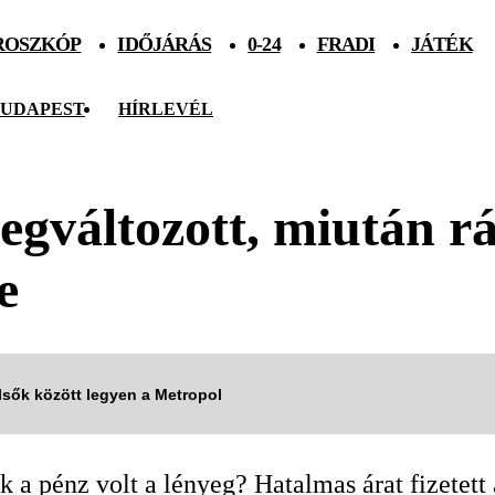
ROSZKÓP
IDŐJÁRÁS
0-24
FRADI
JÁTÉK
UDAPEST
HÍRLEVÉL
egváltozott, miután r
e
elsők között legyen a Metropol
a pénz volt a lényeg? Hatalmas árat fizetett a