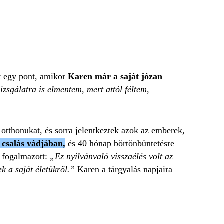
 egy pont, amikor
Karen már a saját józan
izsgálatra is elmentem, mert attól féltem,
otthonukat, és sorra jelentkeztek azok az emberek,
t csalás vádjában,
és 40 hónap börtönbüntetésre
y fogalmazott:
„Ez nyilvánvaló visszaélés volt az
k a saját életükről.”
Karen a tárgyalás napjaira