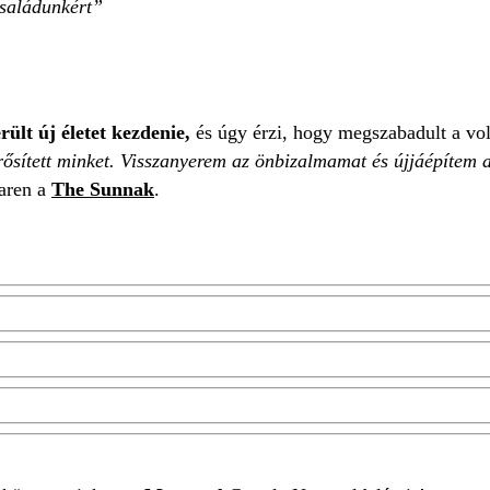
családunkért
rült új életet kezdenie,
és úgy érzi, hogy megszabadult a volt
ősített minket. Visszanyerem az önbizalmamat és újjáépítem a
aren a
The Sunnak
.