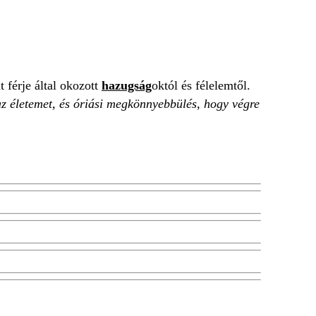
 férje által okozott
hazugság
októl és félelemtől.
z életemet, és óriási megkönnyebbülés, hogy végre