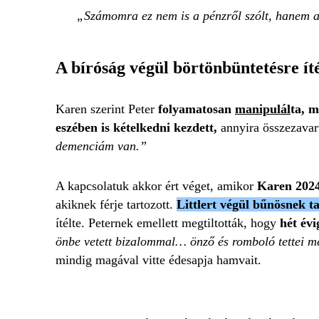
Számomra ez nem is a pénzről szólt, hanem a
A bíróság végül börtönbüntetésre íté
Karen szerint Peter
folyamatosan
manipulál
ta, m
eszében is kételkedni kezdett,
annyira összezavar
demenciám van.”
A kapcsolatuk akkor ért véget, amikor
Karen 2024
akiknek férje tartozott.
Littlert végül bűnösnek ta
ítélte. Peternek emellett megtiltották, hogy
hét évi
önbe vetett bizalommal… önző és romboló tettei me
mindig magával vitte édesapja hamvait.