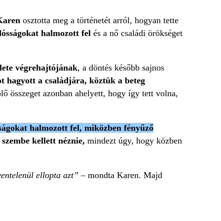
Karen
osztotta meg a történetét arról, hogyan tette
ósságokat halmozott fel
és a nő családi örökséget
lete végrehajtójának
, a döntés később sajnos
ot hagyott a családjára, köztük a beteg
lő összeget azonban ahelyett, hogy így tett volna,
ságokat halmozott fel, miközben fényűző
 szembe kellett néznie,
mindezt úgy, hogy közben
entelenül ellopta azt”
– mondta Karen. Majd