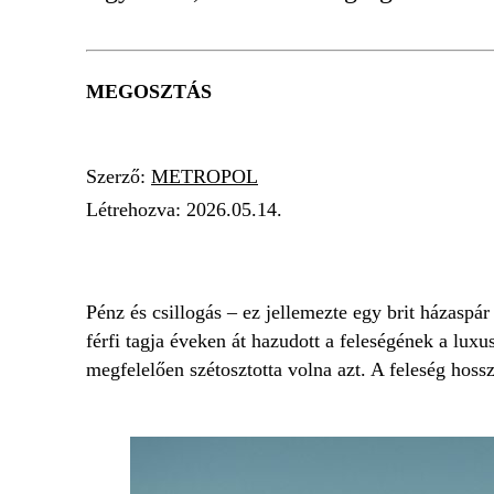
MEGOSZTÁS
Szerző:
METROPOL
Létrehozva:
2026.05.14.
ÁTVERÉS
ÖRÖKSÉG
LUXUS
Pénz és csillogás – ez jellemezte egy brit házaspá
férfi tagja éveken át hazudott a feleségének a luxu
megfelelően szétosztotta volna azt. A feleség hoss