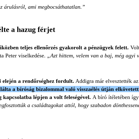
z árulásról, ami megbocsáthatatlan.
lte a hazug férjet
iközben teljes ellenőrzés gyakorolt a pénzügyek felett.
Volt
ta Peter viselkedése.
„Azt hittem, velem van a baj, még agyi v
 elején a rendőrséghez fordult.
Addigra már elvesztették az 
lálta a bíróság bizalommal való visszaélés útján elkövetet
g kapcsolatba lépjen a volt feleségével.
A bíró ítéletében íg
gfosztották a családtagokat attól, hogy szabadon dönthessene