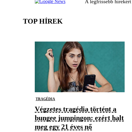
A legfrissebb hírekér
TOP HÍREK
TRAGÉDIA
Végzetes tragédia történt a
bungee jumpingon: ezért halt
meg egy 21 éves nő