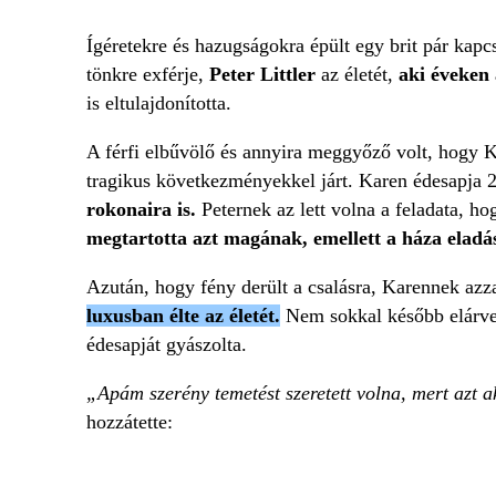
Ígéretekre és hazugságokra épült egy brit pár kapc
tönkre exférje,
Peter Littler
az életét,
aki éveken
is eltulajdonította.
A férfi elbűvölő és annyira meggyőző volt, hogy 
tragikus következményekkel járt. Karen édesapja 2
rokonaira is.
Peternek az lett volna a feladata, ho
megtartotta azt magának, emellett a háza eladás
Azután, hogy fény derült a csalásra, Karennek azz
luxusban élte az életét.
Nem sokkal később elárver
édesapját gyászolta.
„Apám szerény temetést szeretett volna, mert azt a
hozzátette: