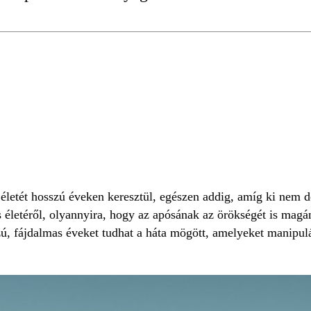
r életét hosszú éveken keresztül, egészen addig, amíg ki nem d
s életéről, olyannyira, hogy az apósának az örökségét is magán
zú, fájdalmas éveket tudhat a háta mögött, amelyeket manipul