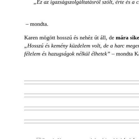
Ez az igazságszolgáltatásról szólt, érte és a 
– mondta.
Karen mögött hosszú és nehéz út áll, de
mára sike
„Hosszú és kemény küzdelem volt, de a harc meger
félelem és hazugságok nélkül élhetek” –
mondta K