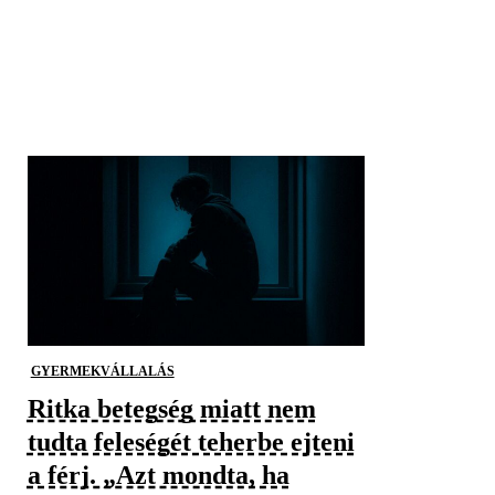
GYERMEKVÁLLALÁS
Ritka betegség miatt nem
tudta feleségét teherbe ejteni
a férj. „Azt mondta, ha