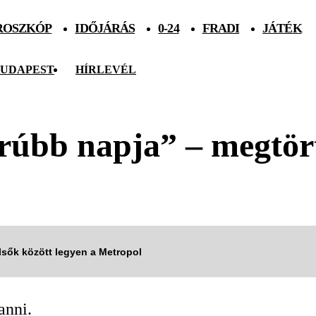
ROSZKÓP
IDŐJÁRÁS
0-24
FRADI
JÁTÉK
UDAPEST
HÍRLEVÉL
rúbb napja” – megtört
elsők között legyen a Metropol
anni.