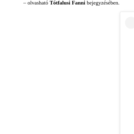
– olvasható
Tótfalusi Fanni
bejegyzésében.