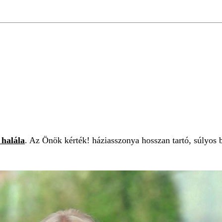
KÓ
EMLÉKEZÉS
GYÁSZ
HALÁL
 halála
. Az Önök kérték! háziasszonya hosszan tartó, súlyos 