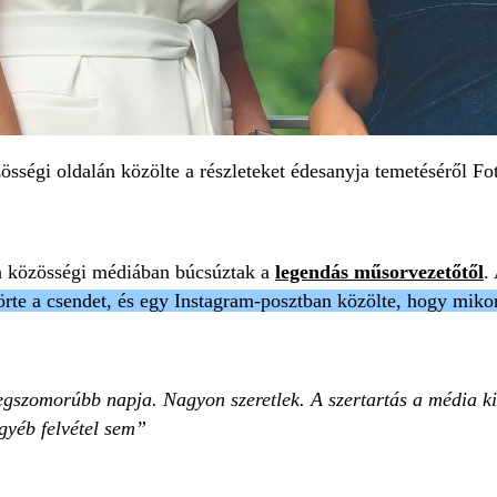
zösségi oldalán közölte a részleteket édesanyja temetéséről 
 a közösségi médiában búcsúztak a
legendás műsorvezetőtől
.
te a csendet, és egy Instagram-posztban közölte, hogy mikor 
egszomorúbb napja. Nagyon szeretlek. A szertartás a média k
gyéb felvétel sem