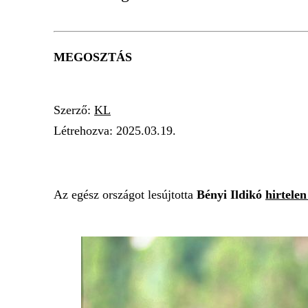
MEGOSZTÁS
Szerző:
KL
Létrehozva:
2025.03.19.
BÚCSÚ
TÓTFALUSI FANNI
BÉNYI ILDI
Az egész országot lesújtotta
Bényi Ildikó
hirtelen