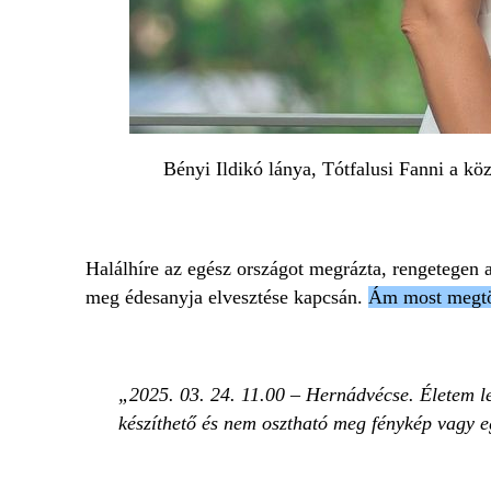
Bényi Ildikó lánya, Tótfalusi Fanni a kö
Halálhíre az egész országot megrázta, rengetegen
meg édesanyja elvesztése kapcsán.
Ám most megtör
2025. 03. 24. 11.00 – Hernádvécse. Életem l
készíthető és nem osztható meg fénykép vagy e