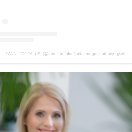
FANNI TOTFALUSI (@fanni_totfalusi) által megosztott bejegyzés