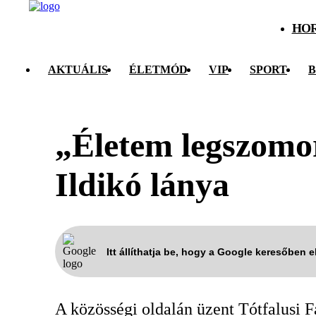
HO
AKTUÁLIS
ÉLETMÓD
VIP
SPORT
B
„Életem legszomo
Ildikó lánya
Itt állíthatja be, hogy a Google keresőben 
A közösségi oldalán üzent Tótfalusi F