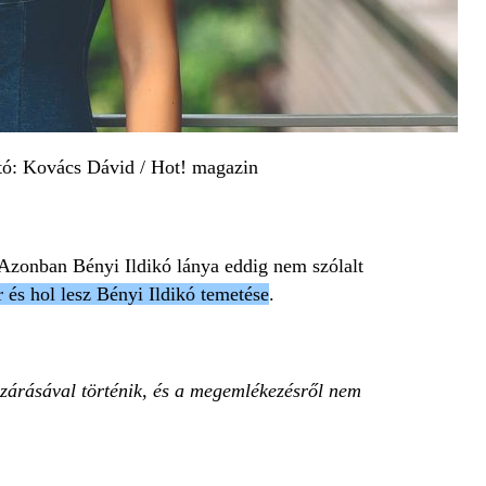
Fotó: Kovács Dávid / Hot! magazin
 Azonban Bényi Ildikó lánya eddig nem szólalt
és hol lesz Bényi Ildikó temetése
.
izárásával történik, és a megemlékezésről nem