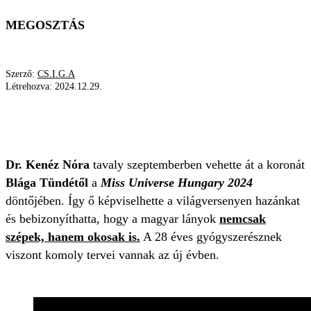
MEGOSZTÁS
Szerző:
CS.I.G.A
Létrehozva:
2024.12.29.
MISS UNIVERSE HUNGARY 2024
TERVEK
SZÉPSÉGKIRÁLYNŐ
GYŐZTES
Dr. Kenéz Nóra
tavaly szeptemberben vehette át a koronát
Blága Tündétől
a
Miss Universe Hungary 2024
döntőjében. Így ő képviselhette a világversenyen hazánkat
és bebizonyíthatta, hogy a magyar lányok
nemcsak
szépek, hanem okosak is.
A 28 éves gyógyszerésznek
viszont komoly tervei vannak az új évben.