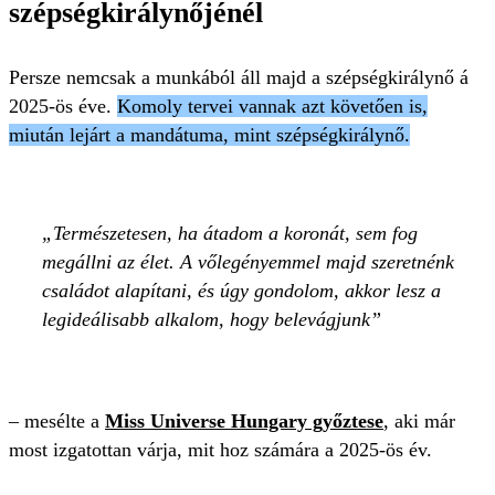
szépségkirálynőjénél
Persze nemcsak a munkából áll majd a szépségkirálynő á
2025-ös éve.
Komoly tervei vannak azt követően is,
miután lejárt a mandátuma, mint szépségkirálynő.
Természetesen, ha átadom a koronát, sem fog
megállni az élet. A vőlegényemmel majd szeretnénk
családot alapítani, és úgy gondolom, akkor lesz a
legideálisabb alkalom, hogy belevágjunk
– mesélte a
Miss Universe Hungary győztese
, aki már
most izgatottan várja, mit hoz számára a 2025-ös év.