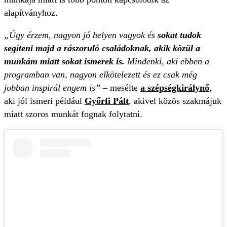
alapítványhoz.
„Úgy érzem, nagyon jó helyen vagyok és
sokat tudok
segíteni majd a rászoruló családoknak, akik közül a
munkám miatt sokat ismerek is.
Mindenki, aki ebben a
programban van, nagyon elkötelezett és ez csak még
jobban inspirál engem is”
– mesélte
a szépségkirálynő
,
aki jól ismeri például
Győrfi Pált
, akivel közös szakmájuk
miatt szoros munkát fognak folytatni.