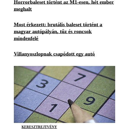
Horrorbaleset történt az M1-esen, hét ember
meghalt
Most érkezett: brutális baleset történt a
magyar autópályán, tűz és roncsok
mindenfelé
Villanyoszlopnak csapódott egy autó
KERESZTREJTVÉNY