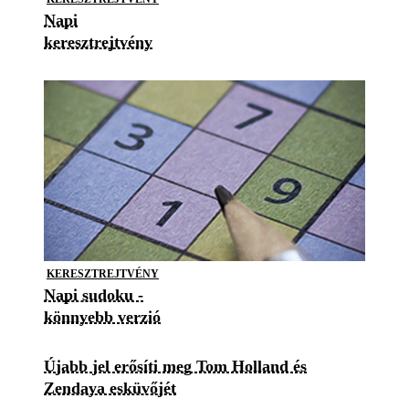
Napi
keresztrejtvény
KERESZTREJTVÉNY
Napi sudoku -
könnyebb verzió
Újabb jel erősíti meg Tom Holland és
Zendaya esküvőjét