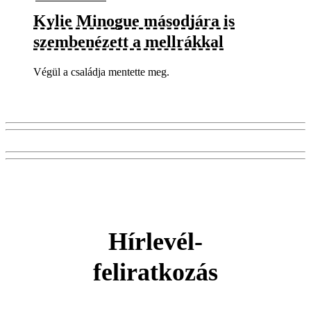
Kylie Minogue másodjára is
szembenézett a mellrákkal
Végül a családja mentette meg.
Hírlevél-
feliratkozás