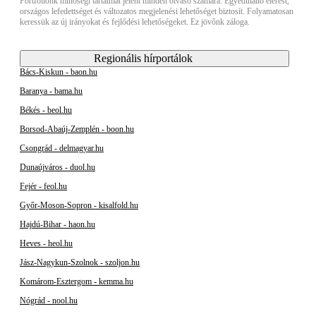
Portfóliónk minőségi tartalmat jelent minden olvasó számára. Egyedülálló elérést,
országos lefedettséget és változatos megjelenési lehetőséget biztosít. Folyamatosan
keressük az új irányokat és fejlődési lehetőségeket. Ez jövőnk záloga.
Regionális hírportálok
Bács-Kiskun - baon.hu
Baranya - bama.hu
Békés - beol.hu
Borsod-Abaúj-Zemplén - boon.hu
Csongrád - delmagyar.hu
Dunaújváros - duol.hu
Fejér - feol.hu
Győr-Moson-Sopron - kisalfold.hu
Hajdú-Bihar - haon.hu
Heves - heol.hu
Jász-Nagykun-Szolnok - szoljon.hu
Komárom-Esztergom - kemma.hu
Nógrád - nool.hu