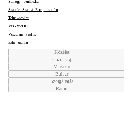
Somogy - sonline.hu
Szabolcs-Szatmár-Bereg - szon.hu
Tolna - teol.hu
Vas - vaol.hu
Veszprém - veol.hu
Zala - zaol.hu
Közélet
Gazdaság
Magazin
Bulvár
Szolgáltatás
Rádió