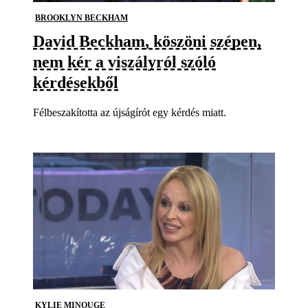
BROOKLYN BECKHAM
David Beckham, köszöni szépen,
nem kér a viszályról szóló
kérdésekből
Félbeszakította az újságírót egy kérdés miatt.
KYLIE MINOUGE