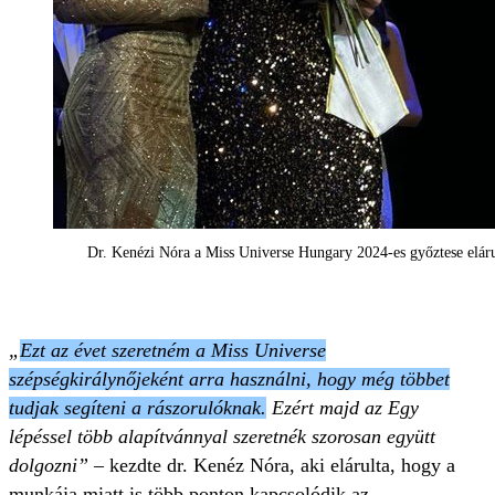
Dr. Kenézi Nóra a Miss Universe Hungary 2024-es győztese 
„
Ezt az évet szeretném a Miss Universe
szépségkirálynőjeként arra használni, hogy még többet
tudjak segíteni a rászorulóknak.
Ezért majd az Egy
lépéssel több alapítvánnyal szeretnék szorosan együtt
dolgozni”
– kezdte dr. Kenéz Nóra, aki elárulta, hogy a
munkája miatt is több ponton kapcsolódik az