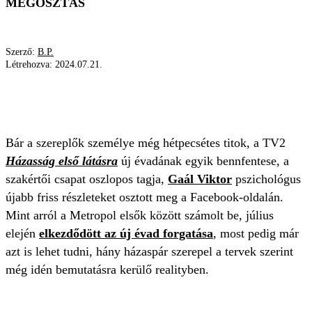
MEGOSZTÁS
Szerző:
B.P.
Létrehozva:
2024.07.21.
HÁZASSÁG ELSŐ LÁTÁS
GAÁL VIKTOR
MÁSODIK ÉVAD
FORGATÁS
Bár a szereplők személye még hétpecsétes titok, a TV2
Házasság első látásra
új évadának egyik bennfentese, a
szakértői csapat oszlopos tagja,
Gaál Viktor
pszichológus
újabb friss részleteket osztott meg a Facebook-oldalán.
Mint arról a Metropol elsők között számolt be, július
elején
elkezdődött az új évad forgatása
, most pedig már
azt is lehet tudni, hány házaspár szerepel a tervek szerint
még idén bemutatásra kerülő realityben.