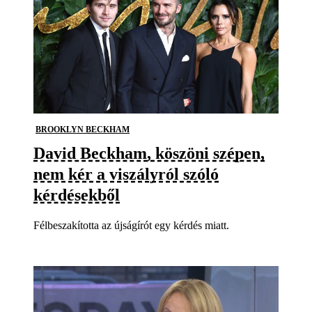
BROOKLYN BECKHAM
David Beckham, köszöni szépen,
nem kér a viszályról szóló
kérdésekből
Félbeszakította az újságírót egy kérdés miatt.