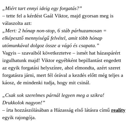
„Miért tart ennyi ideig egy forgatás?”
– tette fel a kérdést Gaál Viktor, majd gyorsan meg is
válaszolta azt:
„Mert: 2 hónap non-stop, 6 stáb párhuzamosan =
elképesztő mennyiségű felvétel, amit több hónap
utómunkával dolgoz össze a vágó és csapata.”
Vagyis – szavaiból következtetve – ismét hat házaspárért
izgulhatunk majd! Viktor egyébként bepillantást engedett
az egyik forgatási helyszínre, ahol elmondta, azért szeret
forgatásra járni, mert fél órával a kezdés előtt még teljes a
káosz, de mindenki tudja, hogy mit csinál.
„Csak sok szerelmes párnál legyen meg a szikra!
Drukkolok nagyon!”
– írta hozzászólásában a Házasság első látásra című
reality
egyik rajongója.