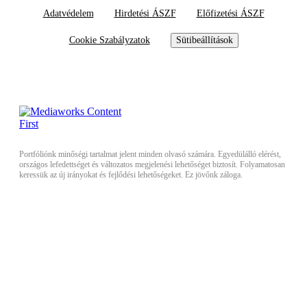
Adatvédelem
Hirdetési ÁSZF
Előfizetési ÁSZF
Cookie Szabályzatok
Sütibeállítások
Portfóliónk minőségi tartalmat jelent minden olvasó számára. Egyedülálló elérést,
országos lefedettséget és változatos megjelenési lehetőséget biztosít. Folyamatosan
keressük az új irányokat és fejlődési lehetőségeket. Ez jövőnk záloga.