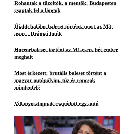
Rohantak a tűzoltók, a mentők: Budapesten
csaptak fel a lángok
Újabb halálos baleset történt, most az M3-
ason – Drámai fotók
Horrorbaleset történt az M1-esen, hét ember
meghalt
Most érkezett: brutális baleset történt a
magyar autópályán, tűz és roncsok
mindenfelé
Villanyoszlopnak csapódott egy autó