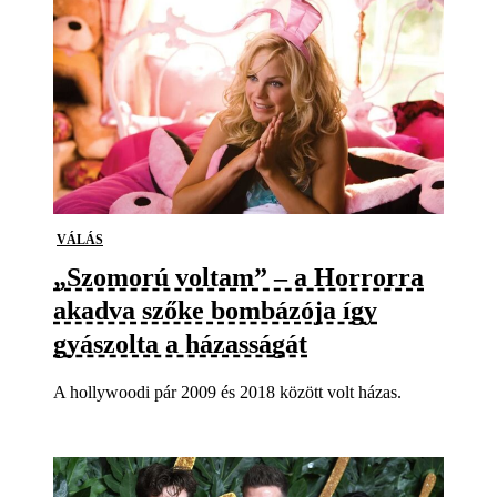
VÁLÁS
„Szomorú voltam” – a Horrorra
akadva szőke bombázója így
gyászolta a házasságát
A hollywoodi pár 2009 és 2018 között volt házas.