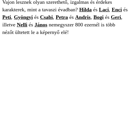
Vajon lesznek olyan szerethető, izgalmas és érdekes
karakterek, mint a tavaszi évadban?
Hilda
és
Laci
,
Enci
és
Peti
,
Gyöngyi
és
Csabi
,
Petra
és
Andris
,
Bogi
és
Geri
,
illetve
Nelli
és
János
nemegyszer 800 ezernél is több
nézőt ültetett le a képernyő elé!