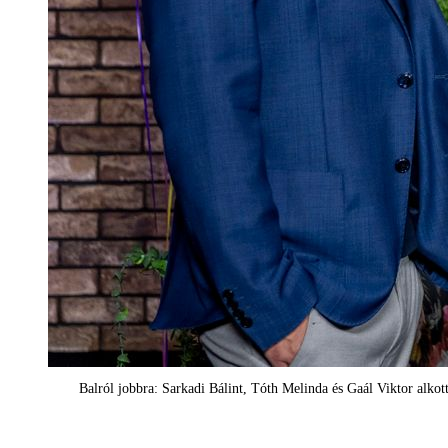
Balról jobbra: Sarkadi Bálint, Tóth Melinda és Gaál Viktor alkotta