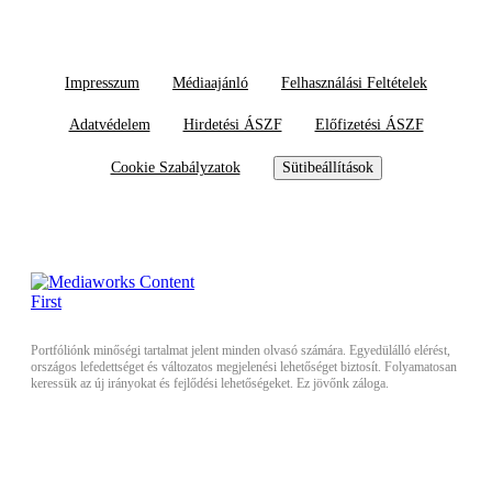
Impresszum
Médiaajánló
Felhasználási Feltételek
Adatvédelem
Hirdetési ÁSZF
Előfizetési ÁSZF
Cookie Szabályzatok
Sütibeállítások
Portfóliónk minőségi tartalmat jelent minden olvasó számára. Egyedülálló elérést,
országos lefedettséget és változatos megjelenési lehetőséget biztosít. Folyamatosan
keressük az új irányokat és fejlődési lehetőségeket. Ez jövőnk záloga.