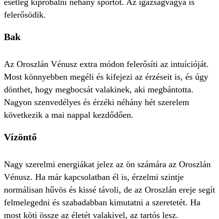
esetleg kipróbálni néhány sportot. Az igazságvágya is
felerősödik.
Bak
Az Oroszlán Vénusz extra módon felerősíti az intuícióját.
Most könnyebben megéli és kifejezi az érzéseit is, és úgy
dönthet, hogy megbocsát valakinek, aki megbántotta.
Nagyon szenvedélyes és érzéki néhány hét szerelem
következik a mai nappal kezdődően.
Vízöntő
Nagy szerelmi energiákat jelez az ön számára az Oroszlán
Vénusz. Ha már kapcsolatban él is, érzelmi szintje
normálisan hűvös és kissé távoli, de az Oroszlán ereje segít
felmelegedni és szabadabban kimutatni a szeretetét. Ha
most köti össze az életét valakivel, az tartós lesz.