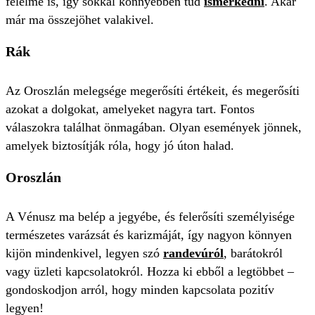
félelme is, így sokkal könnyebben tud
ismerkedni
. Akár
már ma összejöhet valakivel.
Rák
Az Oroszlán melegsége megerősíti értékeit, és megerősíti
azokat a dolgokat, amelyeket nagyra tart. Fontos
válaszokra találhat önmagában. Olyan események jönnek,
amelyek biztosítják róla, hogy jó úton halad.
Oroszlán
A Vénusz ma belép a jegyébe, és felerősíti személyisége
természetes varázsát és karizmáját, így nagyon könnyen
kijön mindenkivel, legyen szó
randevúról
, barátokról
vagy üzleti kapcsolatokról. Hozza ki ebből a legtöbbet –
gondoskodjon arról, hogy minden kapcsolata pozitív
legyen!