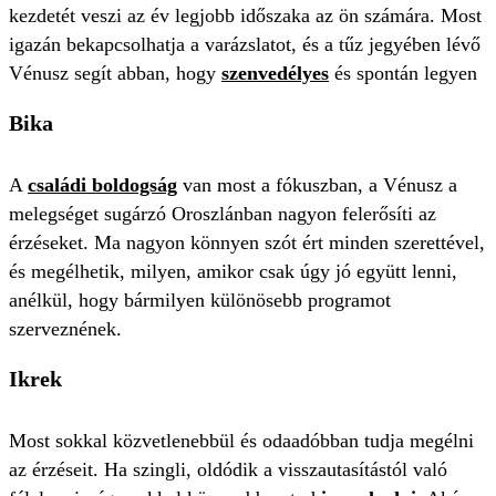
kezdetét veszi az év legjobb időszaka az ön számára. Most
igazán bekapcsolhatja a varázslatot, és a tűz jegyében lévő
Vénusz segít abban, hogy
szenvedélyes
és spontán legyen
Bika
A
családi boldogság
van most a fókuszban, a Vénusz a
melegséget sugárzó Oroszlánban nagyon felerősíti az
érzéseket. Ma nagyon könnyen szót ért minden szerettével,
és megélhetik, milyen, amikor csak úgy jó együtt lenni,
anélkül, hogy bármilyen különösebb programot
szerveznének.
Ikrek
Most sokkal közvetlenebbül és odaadóbban tudja megélni
az érzéseit. Ha szingli, oldódik a visszautasítástól való