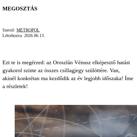
MEGOSZTÁS
Szerző:
METROPOL
Létrehozva:
2026.06.13.
CSILLAGJEGY
NAPI HOROSZKÓP
LEGJOBB
Ezt te is megérzed: az Oroszlán Vénusz elképesztő hatást
gyakorol szinte az összes csillagjegy szülöttére. Van,
akinél konkrétan ma kezdődik az év legjobb időszaka! Íme
a részletek!