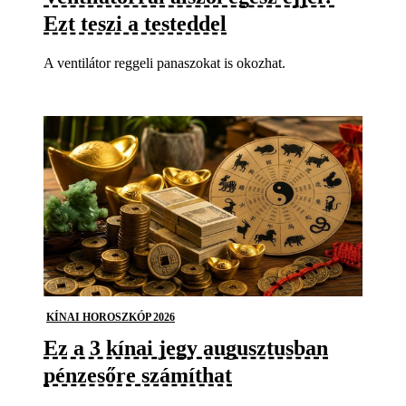
Ezt teszi a testeddel
A ventilátor reggeli panaszokat is okozhat.
KÍNAI HOROSZKÓP 2026
Ez a 3 kínai jegy augusztusban
pénzesőre számíthat