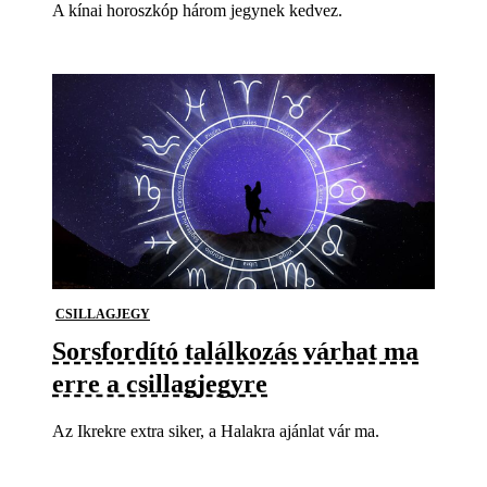
A kínai horoszkóp három jegynek kedvez.
CSILLAGJEGY
Sorsfordító találkozás várhat ma
erre a csillagjegyre
Az Ikrekre extra siker, a Halakra ajánlat vár ma.