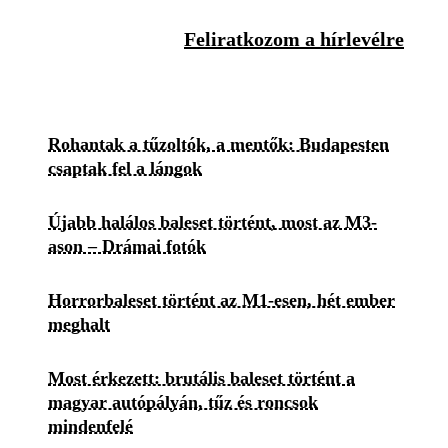
Feliratkozom a hírlevélre
Rohantak a tűzoltók, a mentők: Budapesten
csaptak fel a lángok
Újabb halálos baleset történt, most az M3-
ason – Drámai fotók
Horrorbaleset történt az M1-esen, hét ember
meghalt
Most érkezett: brutális baleset történt a
magyar autópályán, tűz és roncsok
mindenfelé