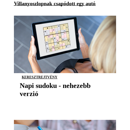
Villanyoszlopnak csapódott egy autó
KERESZTREJTVÉNY
Napi sudoku - nehezebb
verzió