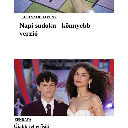
KERESZTREJTVÉNY
Napi sudoku - könnyebb
verzió
ZENDAYA
Újabb jel erősíti