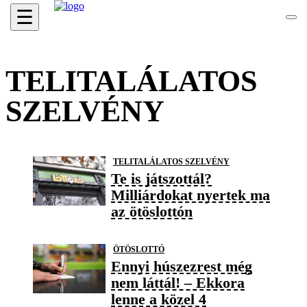
☰
TELITALÁLATOS
SZELVÉNY
TELITALÁLATOS SZELVÉNY
Te is játszottál?
Milliárdokat nyertek ma
az ötöslottón
ÖTÖSLOTTÓ
Ennyi húszezrest még
nem láttál! – Ekkora
lenne a közel 4