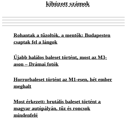
kihúzott számok
Rohantak a tűzoltók, a mentők: Budapesten
csaptak fel a lángok
Újabb halálos baleset történt, most az M3-
ason – Drámai fotók
Horrorbaleset történt az M1-esen, hét ember
meghalt
Most érkezett: brutális baleset történt a
magyar autópályán, tűz és roncsok
mindenfelé