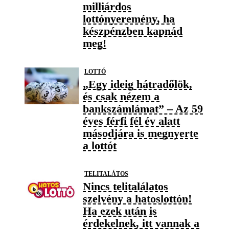
milliárdos
lottónyeremény, ha
készpénzben kapnád
meg!
LOTTÓ
„Egy ideig hátradőlök,
és csak nézem a
bankszámlámat” – Az 59
éves férfi fél év alatt
másodjára is megnyerte
a lottót
TELITALÁTOS
Nincs telitalálatos
szelvény a hatoslottón!
Ha ezek után is
érdekelnek, itt vannak a