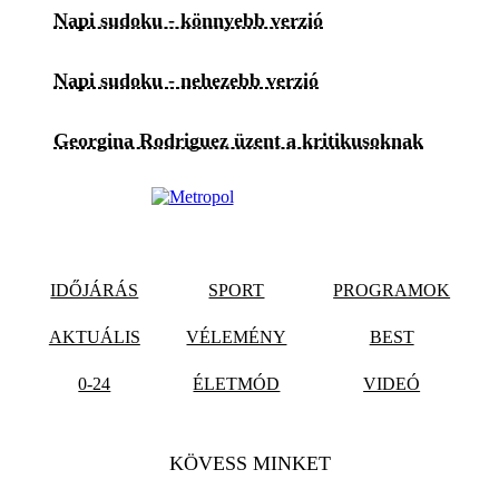
Napi sudoku - könnyebb verzió
Napi sudoku - nehezebb verzió
Georgina Rodriguez üzent a kritikusoknak
IDŐJÁRÁS
SPORT
PROGRAMOK
AKTUÁLIS
VÉLEMÉNY
BEST
0-24
ÉLETMÓD
VIDEÓ
KÖVESS MINKET