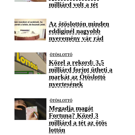
milliárd volt a tét
Az ötöslottón minden
eddiginél nagyobb
nyeremény vár rád
ÖTÖSLOTTÓ
Közel a rekord: 3,5
milliárd forint ütheti a
markát az Ötöslottó
nyertesének
ÖTÖSLOTTÓ
Megadja magát
Fortuna? Közel 3
milliárd a tét az ötös
lottón