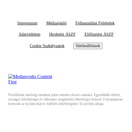
Impresszum
Médiaajánló
Felhasználási Feltételek
Adatvédelem
Hirdetési ÁSZF
Előfizetési ÁSZF
Cookie Szabályzatok
Sütibeállítások
Portfóliónk minőségi tartalmat jelent minden olvasó számára. Egyedülálló elérést,
országos lefedettséget és változatos megjelenési lehetőséget biztosít. Folyamatosan
keressük az új irányokat és fejlődési lehetőségeket. Ez jövőnk záloga.