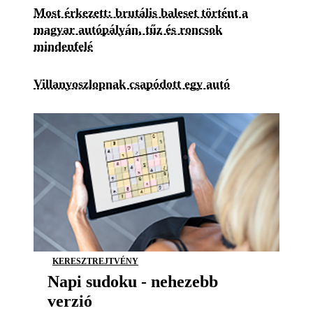
Most érkezett: brutális baleset történt a
magyar autópályán, tűz és roncsok
mindenfelé
Villanyoszlopnak csapódott egy autó
KERESZTREJTVÉNY
Napi sudoku - nehezebb
verzió