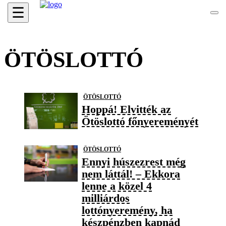
☰
ÖTÖSLOTTÓ
ÖTÖSLOTTÓ
Hoppá! Elvitték az
Ötöslottó főnyereményét
ÖTÖSLOTTÓ
Ennyi húszezrest még
nem láttál! – Ekkora
lenne a közel 4
milliárdos
lottónyeremény, ha
készpénzben kapnád