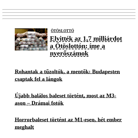
ÖTÖSLOTTÓ
Elvitték az 1,7 milliárdot
a Ötöslottón: íme a
nyerőszámok
Rohantak a tűzoltók, a mentők: Budapesten
csaptak fel a lángok
Újabb halálos baleset történt, most az M3-
ason – Drámai fotók
Horrorbaleset történt az M1-esen, hét ember
meghalt