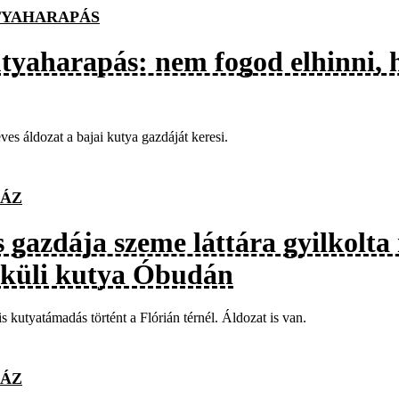
YAHARAPÁS
tyaharapás: nem fogod elhinni, h
ves áldozat a bajai kutya gazdáját keresi.
ÁZ
s gazdája szeme láttára gyilkolt
lküli kutya Óbudán
is kutyatámadás történt a Flórián térnél. Áldozat is van.
ÁZ