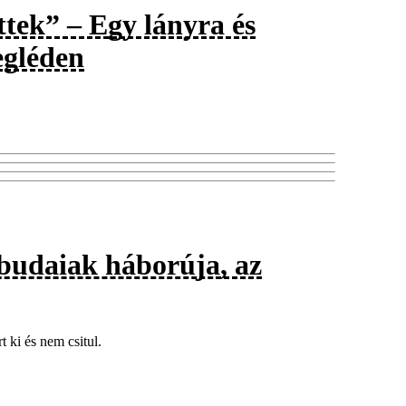
ttek” – Egy lányra és
egléden
 budaiak háborúja, az
 ki és nem csitul.