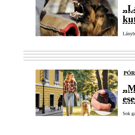
„L
ku
Lánybú
PÓR
„M
ese
Sok ga