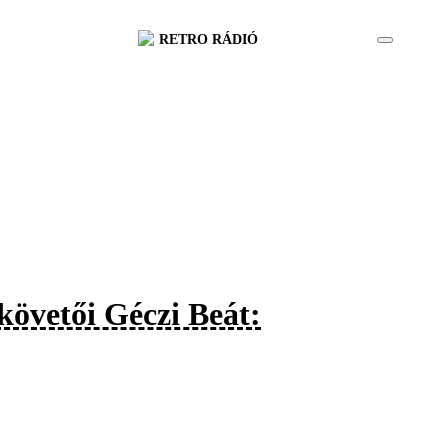
RETRO RÁDIÓ
követői Géczi Beát: