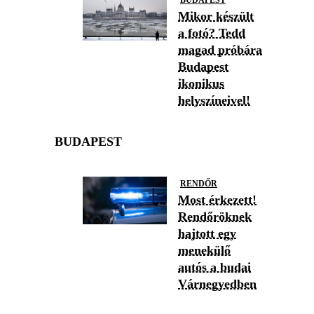
BUDAPEST
Mikor készült
a fotó? Tedd
magad próbára
Budapest
ikonikus
helyszíneivel!
BUDAPEST
RENDŐR
Most érkezett!
Rendőröknek
hajtott egy
menekülő
autós a budai
Várnegyedben