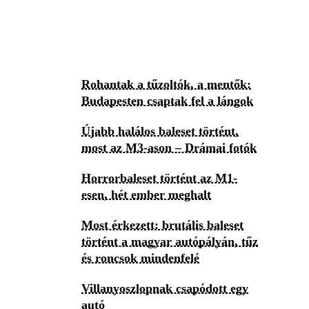
Rohantak a tűzoltók, a mentők:
Budapesten csaptak fel a lángok
Újabb halálos baleset történt,
most az M3-ason – Drámai fotók
Horrorbaleset történt az M1-
esen, hét ember meghalt
Most érkezett: brutális baleset
történt a magyar autópályán, tűz
és roncsok mindenfelé
Villanyoszlopnak csapódott egy
autó