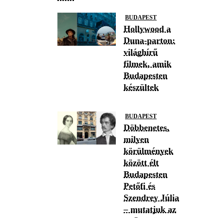
BUDAPEST
Hollywood a
Duna-parton:
világhírű
filmek, amik
Budapesten
készültek
BUDAPEST
Döbbenetes,
milyen
körülmények
között élt
Budapesten
Petőfi és
Szendrey Júlia
– mutatjuk az