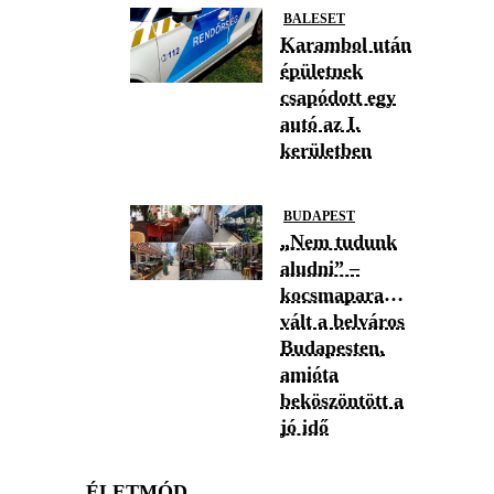
BALESET
Karambol után
épületnek
csapódott egy
autó az I.
kerületben
BUDAPEST
„Nem tudunk
aludni” –
kocsmaparadicsommá
vált a belváros
Budapesten,
amióta
beköszöntött a
jó idő
ÉLETMÓD