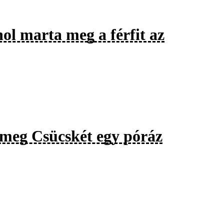
ol marta meg a férfit az
a meg Csücskét egy póráz