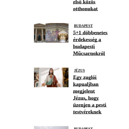
első közös
otthonukat
BUDAPEST
5+1 döbbenetes
érdekesség a
budapesti
Műcsarnokról
JÉZUS
Egy zuglói
kapualjban
megjelent
Jézus, hogy
üzenjen a pesti
testvéreknek