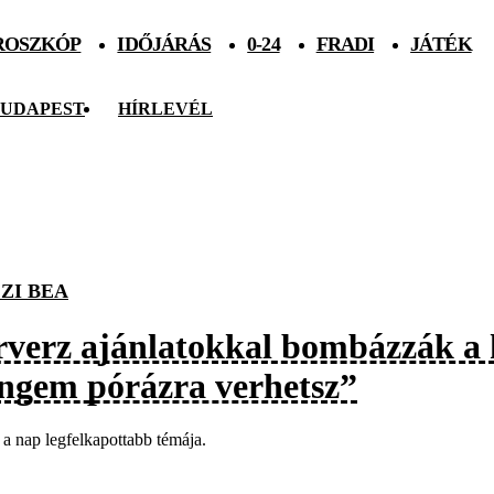
ROSZKÓP
IDŐJÁRÁS
0-24
FRADI
JÁTÉK
UDAPEST
HÍRLEVÉL
ZI BEA
rverz ajánlatokkal bombázzák a 
ngem pórázra verhetsz”
t a nap legfelkapottabb témája.