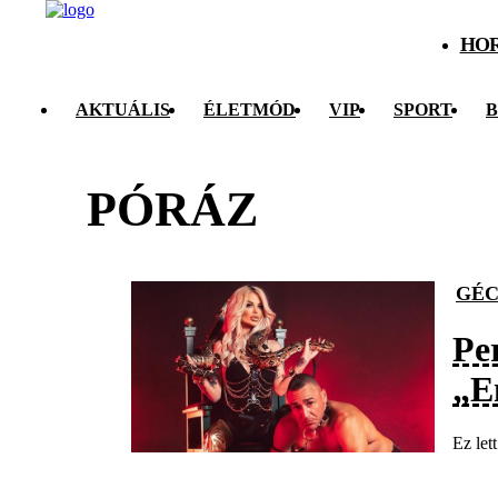
HO
AKTUÁLIS
ÉLETMÓD
VIP
SPORT
B
PÓRÁZ
GÉC
Pe
„E
Ez let