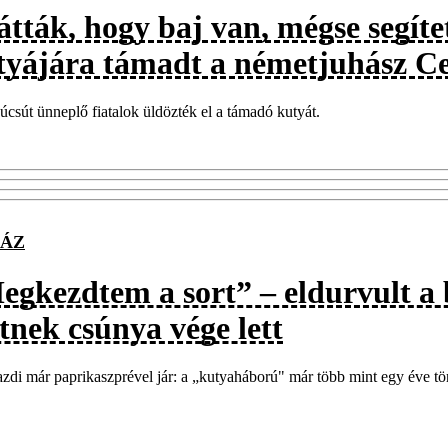
átták, hogy baj van, mégse segíte
tyájára támadt a németjuhász C
csút ünneplő fiatalok üldözték el a támadó kutyát.
ÁZ
egkezdtem a sort” – eldurvult a
tnek csúnya vége lett
zdi már paprikaszprével jár: a „kutyaháború" már több mint egy éve tört