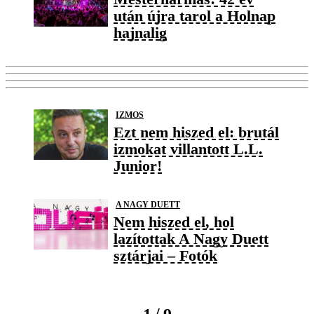
után újra tarol a Holnap
hajnalig
IZMOS
Ezt nem hiszed el: brutál
izmokat villantott L.L.
Junior!
A NAGY DUETT
Nem hiszed el, hol
lazítottak A Nagy Duett
sztárjai – Fotók