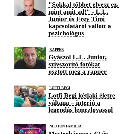
"Sokkal többet elvesz ez,
mint amit ad!" - L.L.
Junior és Frey Timi
kapcsolatáról vallott a
pszichológus
RAPPER
Gyászol L.L. Junior,
szívszorító fotókat
osztott meg a rapper
LOFTI BEGI
Lotfi Begi kétlaki életre
váltana – interjú a
legendás lemezlovassal
NEOTON FAMÍLIA
Mesterhármas: 42 év