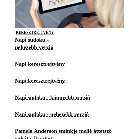
KERESZTREJTVÉNY
Napi sudoku -
nehezebb verzió
Napi keresztrejtvény
Napi keresztrejtvény
Napi sudoku - könnyebb verzió
Napi sudoku - nehezebb verzió
Pamela Anderson sminkje mellé áttetsző
ruhát választott