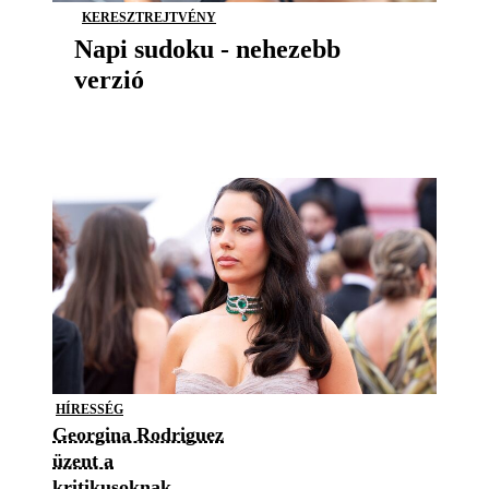
KERESZTREJTVÉNY
Napi sudoku - nehezebb
verzió
HÍRESSÉG
Georgina Rodriguez
üzent a
kritikusoknak