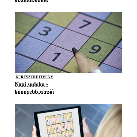
KERESZTREJTVÉNY
Napi sudoku -
könnyebb verzió