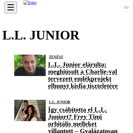
☰
L.L. JUNIOR
ZENÉSZ
L.L. Junior elárulta:
meghiúsult a Charlie-val
tervezett emlékprojekt
elhunyt kisfia tiszteletére
L.L. JUNIOR
Így csábította el L.L.
Juniort? Frey Timi
orbitális melleket
villantott – Gyalázatosan