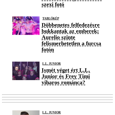
szexi fotó
TABLÓKÉP
Döbbenetes felfedezésre
bukkantak az emberek:
Aurelio szinte
felismerhetetlen a furcsa
fotón
L.L. JUNIOR
Ismét véget ért L.L.
Junior és Frey Timi
viharos románca?
L.L. JUNIOR