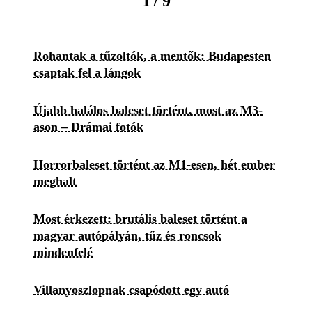
/
1
9
Rohantak a tűzoltók, a mentők: Budapesten
csaptak fel a lángok
Újabb halálos baleset történt, most az M3-
ason – Drámai fotók
Horrorbaleset történt az M1-esen, hét ember
meghalt
Most érkezett: brutális baleset történt a
magyar autópályán, tűz és roncsok
mindenfelé
Villanyoszlopnak csapódott egy autó