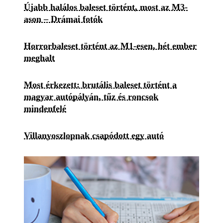
Újabb halálos baleset történt, most az M3-
ason – Drámai fotók
Horrorbaleset történt az M1-esen, hét ember
meghalt
Most érkezett: brutális baleset történt a
magyar autópályán, tűz és roncsok
mindenfelé
Villanyoszlopnak csapódott egy autó