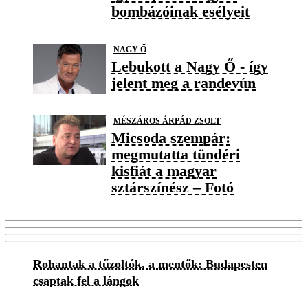
bombázóinak esélyeit
NAGY Ő
Lebukott a Nagy Ő - így
jelent meg a randevún
MÉSZÁROS ÁRPÁD ZSOLT
Micsoda szempár:
megmutatta tündéri
kisfiát a magyar
sztárszínész – Fotó
Rohantak a tűzoltók, a mentők: Budapesten
csaptak fel a lángok