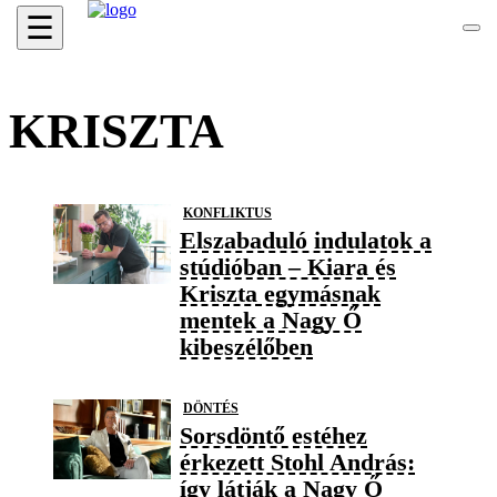
☰
KRISZTA
KONFLIKTUS
Elszabaduló indulatok a
stúdióban – Kiara és
Kriszta egymásnak
mentek a Nagy Ő
kibeszélőben
DÖNTÉS
Sorsdöntő estéhez
érkezett Stohl András:
így látják a Nagy Ő