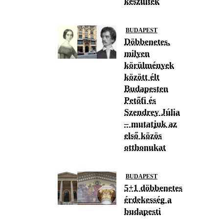
készültek
BUDAPEST
Döbbenetes,
milyen
körülmények
között élt
Budapesten
Petőfi és
Szendrey Júlia
– mutatjuk az
első közös
otthonukat
BUDAPEST
5+1 döbbenetes
érdekesség a
budapesti