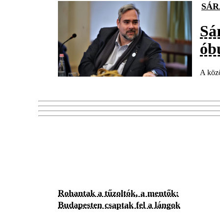
SÁR
Sá
ób
A közö
Rohantak a tűzoltók, a mentők:
Budapesten csaptak fel a lángok