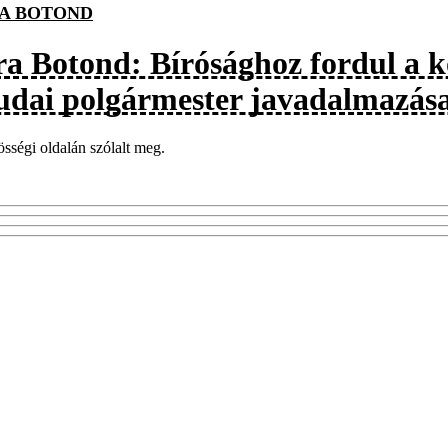
A BOTOND
ra Botond: Bírósághoz fordul a 
udai polgármester javadalmazása
sségi oldalán szólalt meg.