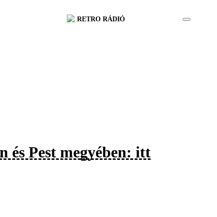
RETRO RÁDIÓ
 és Pest megyében: itt