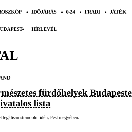
ROSZKÓP
IDŐJÁRÁS
0-24
FRADI
JÁTÉK
UDAPEST
HÍRLEVÉL
AL
AND
rmészetes fürdőhelyek Budapesten
ivatalos lista
het legálisan strandolni idén, Pest megyében.