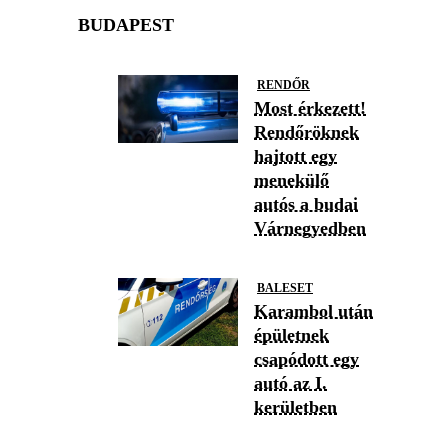
BUDAPEST
RENDŐR
Most érkezett!
Rendőröknek
hajtott egy
menekülő
autós a budai
Várnegyedben
BALESET
Karambol után
épületnek
csapódott egy
autó az I.
kerületben