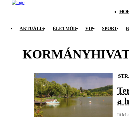
HO
AKTUÁLIS
ÉLETMÓD
VIP
SPORT
B
KORMÁNYHIVAT
STR
Te
a h
Itt le