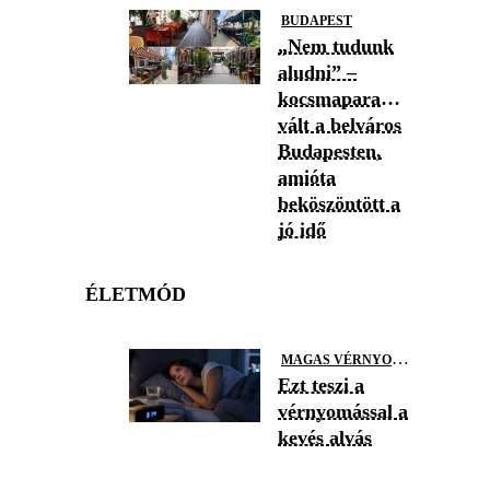
BUDAPEST
„Nem tudunk
aludni” –
kocsmaparadicsommá
vált a belváros
Budapesten,
amióta
beköszöntött a
jó idő
ÉLETMÓD
M
AGAS VÉRNYOMÁS
Ezt teszi a
vérnyomással a
kevés alvás