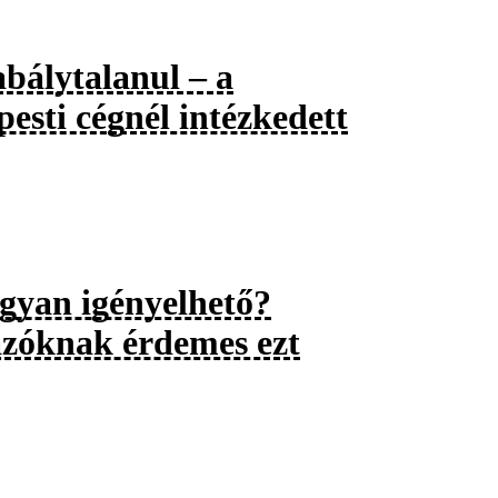
abálytalanul – a
sti cégnél intézkedett
ogyan igényelhető?
ázóknak érdemes ezt