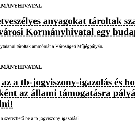
MÁNYHIVATAL
etveszélyes anyagokat tároltak sz
városi Kormányhivatal egy budape
ytalanul tároltak ammóniát a Városligeti Műjégpályán.
MÁNYHIVATAL
 az a tb-jogviszony-igazolás és h
ként az állami támogatásra pály
dni!
 szerezhető be a tb-jogviszony-igazolás?