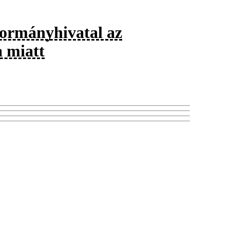
kormányhivatal az
 miatt