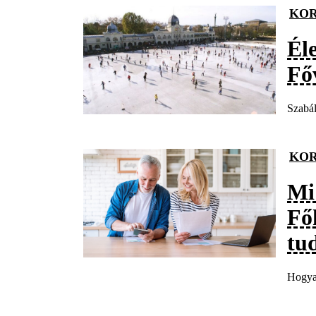
KOR
Él
Fő
Szabál
KOR
Mi
Fő
tu
Hogyan