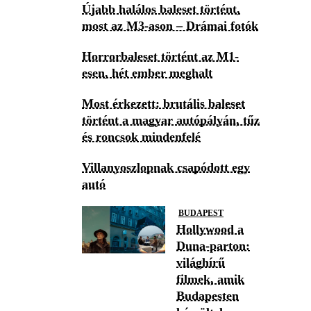
Újabb halálos baleset történt,
most az M3-ason – Drámai fotók
Horrorbaleset történt az M1-
esen, hét ember meghalt
Most érkezett: brutális baleset
történt a magyar autópályán, tűz
és roncsok mindenfelé
Villanyoszlopnak csapódott egy
autó
BUDAPEST
Hollywood a
Duna-parton:
világhírű
filmek, amik
Budapesten