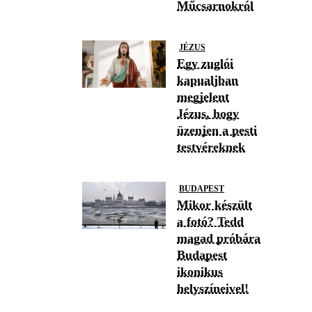
Műcsarnokról
JÉZUS
Egy zuglói
kapualjban
megjelent
Jézus, hogy
üzenjen a pesti
testvéreknek
BUDAPEST
Mikor készült
a fotó? Tedd
magad próbára
Budapest
ikonikus
helyszíneivel!