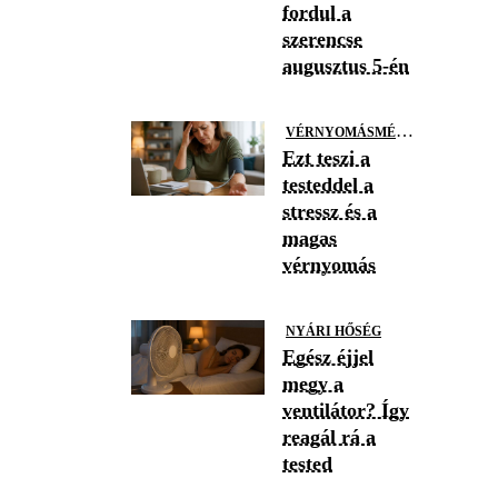
fordul a
szerencse
augusztus 5-én
V
ÉRNYOMÁSMÉRÉS
Ezt teszi a
testeddel a
stressz és a
magas
vérnyomás
NYÁRI HŐSÉG
Egész éjjel
megy a
ventilátor? Így
reagál rá a
tested