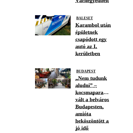
Várnegyedben
BALESET
Karambol után
épületnek
csapódott egy
autó az I.
kerületben
BUDAPEST
„Nem tudunk
aludni” –
kocsmaparadicsommá
vált a belváros
Budapesten,
amióta
beköszöntött a
jó idő