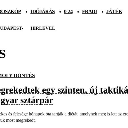
ROSZKÓP
IDŐJÁRÁS
0-24
FRADI
JÁTÉK
UDAPEST
HÍRLEVÉL
S
OLY DÖNTÉS
grekedtek egy szinten, új taktik
gyar sztárpár
kes és felesége hónapok óta tartják a diétát, amelynek meg is lett az er
suk most megrekedt.