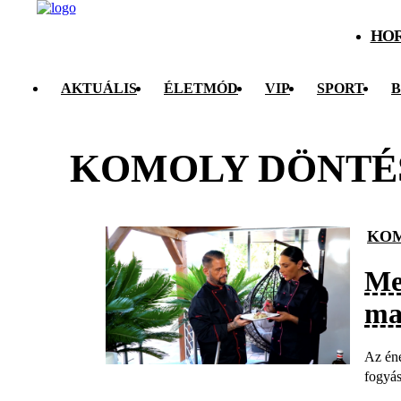
HO
AKTUÁLIS
ÉLETMÓD
VIP
SPORT
B
KOMOLY DÖNTÉ
KOM
Me
ma
Az éne
fogyá