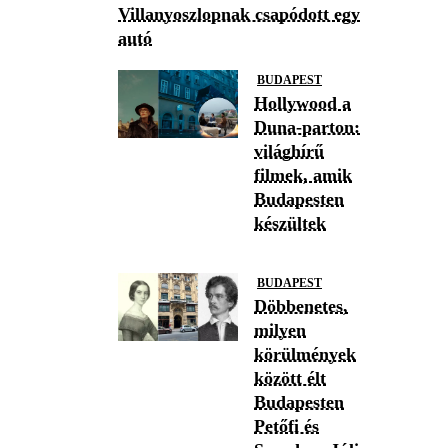
Villanyoszlopnak csapódott egy
autó
BUDAPEST
Hollywood a
Duna-parton:
világhírű
filmek, amik
Budapesten
készültek
BUDAPEST
Döbbenetes,
milyen
körülmények
között élt
Budapesten
Petőfi és