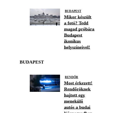
BUDAPEST
Mikor készült
a fotó? Tedd
magad próbára
Budapest
ikonikus
helyszíneivel!
BUDAPEST
RENDŐR
Most érkezett!
Rendőröknek
hajtott egy
menekülő
autós a budai