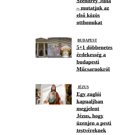
Szendrey Júlia
– mutatjuk az
első közös
otthonukat
BUDAPEST
5+1 döbbenetes
érdekesség a
budapesti
Műcsarnokról
JÉZUS
Egy zuglói
kapualjban
megjelent
Jézus, hogy
üzenjen a pesti
testvéreknek