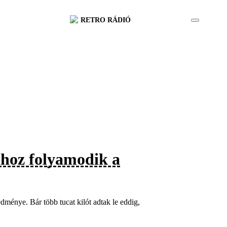
RETRO RÁDIÓ
ához folyamodik a
edménye. Bár több tucat kilót adtak le eddig,