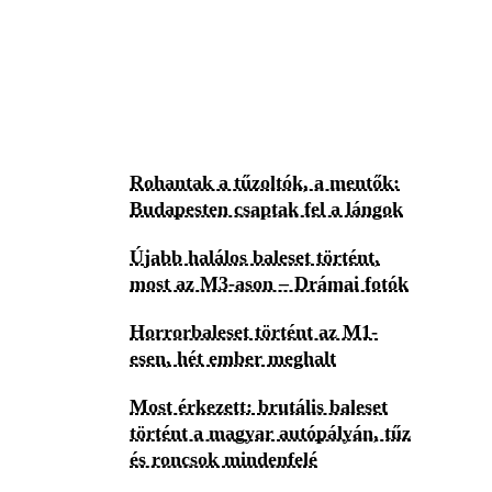
Rohantak a tűzoltók, a mentők:
Budapesten csaptak fel a lángok
Újabb halálos baleset történt,
most az M3-ason – Drámai fotók
Horrorbaleset történt az M1-
esen, hét ember meghalt
Most érkezett: brutális baleset
történt a magyar autópályán, tűz
és roncsok mindenfelé