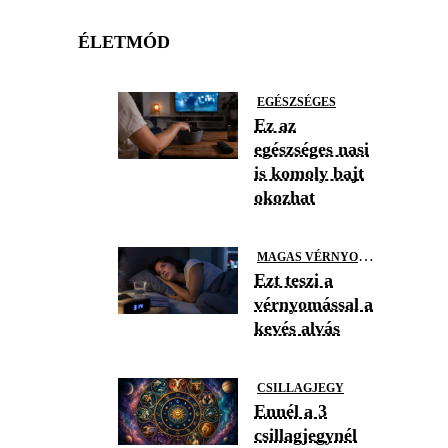
ÉLETMÓD
EGÉSZSÉGES
Ez az
egészséges nasi
is komoly bajt
okozhat
M
AGAS VÉRNYOMÁS
Ezt teszi a
vérnyomással a
kevés alvás
CSILLAGJEGY
Ennél a 3
csillagjegynél