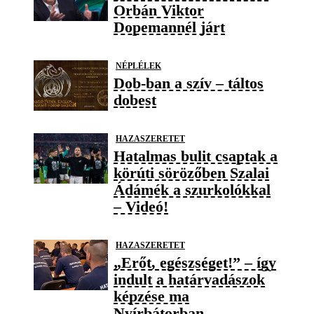
Orbán Viktor
Dopemannél járt
NÉPLÉLEK
Dob-ban a szív – táltos
dobest
HAZASZERETET
Hatalmas bulit csaptak a
körúti sörözőben Szalai
Ádámék a szurkolókkal
– Videó!
HAZASZERETET
„Erőt, egészséget!” – így
indult a határvadászok
képzése ma
Nyírbátorban