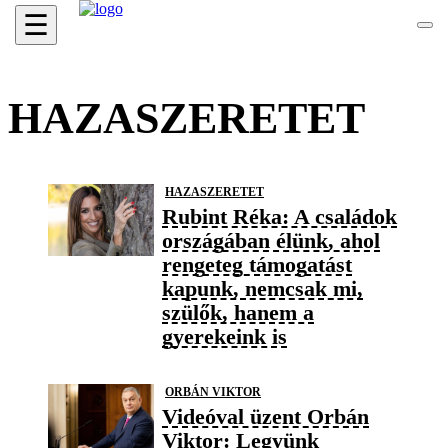
☰
HAZASZERETET
HAZASZERETET
Rubint Réka: A családok
országában élünk, ahol
rengeteg támogatást
kapunk, nemcsak mi,
szülők, hanem a
gyerekeink is
ORBÁN VIKTOR
Videóval üzent Orbán
Viktor: Legyünk