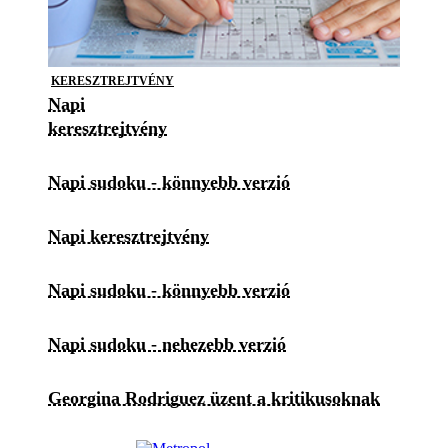
KERESZTREJTVÉNY
Napi
keresztrejtvény
Napi sudoku - könnyebb verzió
Napi keresztrejtvény
Napi sudoku - könnyebb verzió
Napi sudoku - nehezebb verzió
Georgina Rodriguez üzent a kritikusoknak