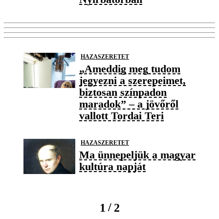
HAZASZERETET
„Ameddig meg tudom
jegyezni a szerepeimet,
biztosan színpadon
maradok” – a jövőről
vallott Tordai Teri
HAZASZERETET
Ma ünnepeljük a magyar
kultúra napját
/
1
2