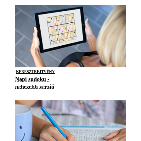
KERESZTREJTVÉNY
Napi sudoku -
nehezebb verzió