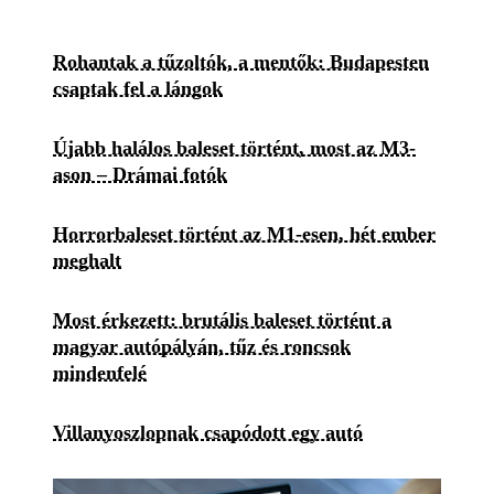
Rohantak a tűzoltók, a mentők: Budapesten
csaptak fel a lángok
Újabb halálos baleset történt, most az M3-
ason – Drámai fotók
Horrorbaleset történt az M1-esen, hét ember
meghalt
Most érkezett: brutális baleset történt a
magyar autópályán, tűz és roncsok
mindenfelé
Villanyoszlopnak csapódott egy autó