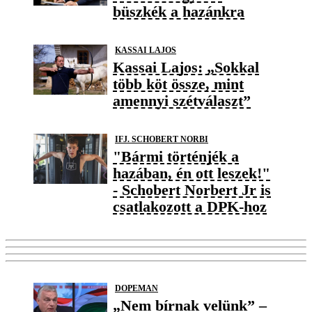
büszkék a hazánkra
KASSAI LAJOS
Kassai Lajos: „Sokkal
több köt össze, mint
amennyi szétválaszt”
IFJ. SCHOBERT NORBI
"Bármi történjék a
hazában, én ott leszek!"
- Schobert Norbert Jr is
csatlakozott a DPK-hoz
DOPEMAN
„Nem bírnak velünk” –