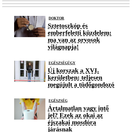
DOKTOR
Sztetoszkóp és
emberfeletti küzdelem:
ma van az orvosok
világnapja!
EGÉSZSÉGÜGY
Új korszak a XVI.
kerületben: teljesen
megújult a tüdőgondozó
EGÉSZSÉG
Ártalmatlan vagy intő
jel? Ezek az okai az
éjszakai mosdóra
járásnak