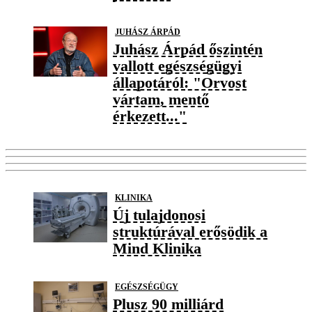
JUHÁSZ ÁRPÁD
Juhász Árpád őszintén
vallott egészségügyi
állapotáról: "Orvost
vártam, mentő
érkezett..."
KLINIKA
Új tulajdonosi
struktúrával erősödik a
Mind Klinika
EGÉSZSÉGÜGY
Plusz 90 milliárd