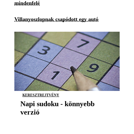
mindenfelé
Villanyoszlopnak csapódott egy autó
KERESZTREJTVÉNY
Napi sudoku - könnyebb
verzió