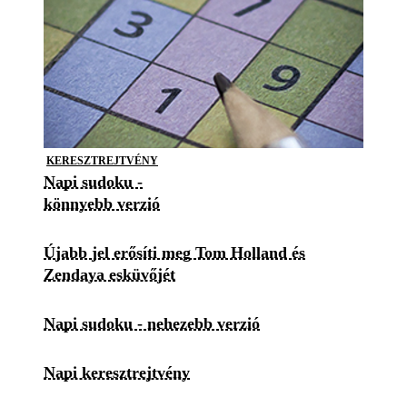
KERESZTREJTVÉNY
Napi sudoku -
könnyebb verzió
Újabb jel erősíti meg Tom Holland és
Zendaya esküvőjét
Napi sudoku - nehezebb verzió
Napi keresztrejtvény