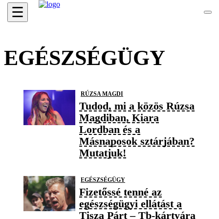
☰
EGÉSZSÉGÜGY
RÚZSA MAGDI
Tudod, mi a közös Rúzsa
Magdiban, Kiara
Lordban és a
Másnaposok sztárjában?
Mutatjuk!
EGÉSZSÉGÜGY
Fizetőssé tenné az
egészségügyi ellátást a
Tisza Párt – Tb-kártyára