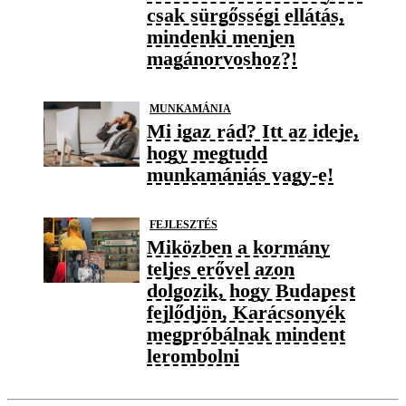
csak sürgősségi ellátás,
mindenki menjen
magánorvoshoz?!
MUNKAMÁNIA
Mi igaz rád? Itt az ideje,
hogy megtudd
munkamániás vagy-e!
FEJLESZTÉS
Miközben a kormány
teljes erővel azon
dolgozik, hogy Budapest
fejlődjön, Karácsonyék
megpróbálnak mindent
lerombolni