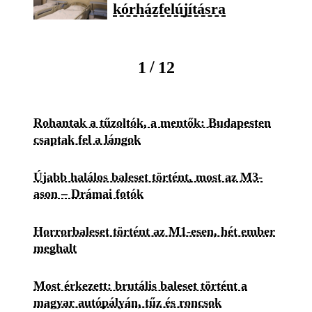
kórházfelújításra
/
1
12
Rohantak a tűzoltók, a mentők: Budapesten
csaptak fel a lángok
Újabb halálos baleset történt, most az M3-
ason – Drámai fotók
Horrorbaleset történt az M1-esen, hét ember
meghalt
Most érkezett: brutális baleset történt a
magyar autópályán, tűz és roncsok