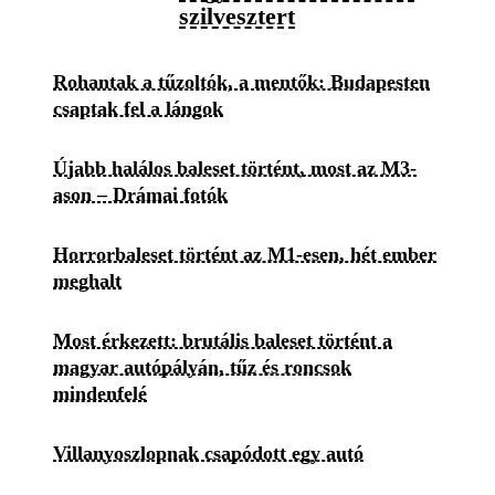
szilvesztert
Rohantak a tűzoltók, a mentők: Budapesten
csaptak fel a lángok
Újabb halálos baleset történt, most az M3-
ason – Drámai fotók
Horrorbaleset történt az M1-esen, hét ember
meghalt
Most érkezett: brutális baleset történt a
magyar autópályán, tűz és roncsok
mindenfelé
Villanyoszlopnak csapódott egy autó