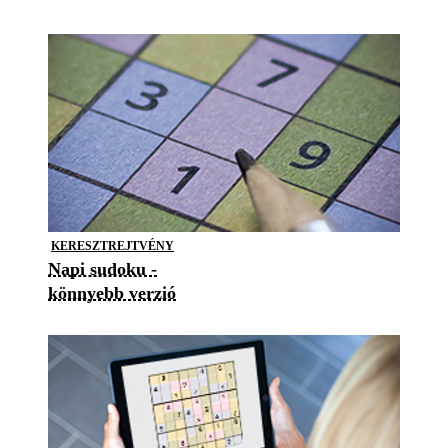
KERESZTREJTVÉNY
Napi sudoku -
könnyebb verzió