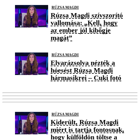
RÚZSA MAGDI
Rúzsa Magdi szívszorító
vallomása: „Kell, hogy
az ember jól kibőgje
magát”
RÚZSA MAGDI
Elvarázsolva nézték a
hóesést Rúzsa Magdi
hármasikrei – Cuki fotó
RÚZSA MAGDI
Kiderült, Rúzsa Magdi
miért is tartja fontosnak,
hogy külföldön töltse a