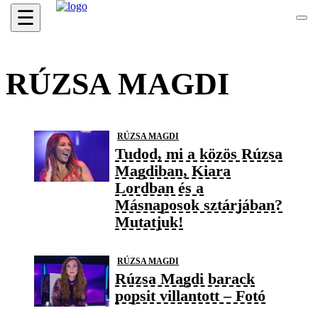
☰
RÚZSA MAGDI
RÚZSA MAGDI
Tudod, mi a közös Rúzsa
Magdiban, Kiara
Lordban és a
Másnaposok sztárjában?
Mutatjuk!
RÚZSA MAGDI
Rúzsa Magdi barack
popsit villantott – Fotó