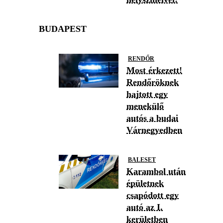
BUDAPEST
RENDŐR
Most érkezett!
Rendőröknek
hajtott egy
menekülő
autós a budai
Várnegyedben
BALESET
Karambol után
épületnek
csapódott egy
autó az I.
kerületben