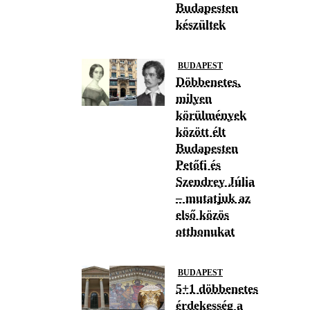
Budapesten
készültek
BUDAPEST
Döbbenetes,
milyen
körülmények
között élt
Budapesten
Petőfi és
Szendrey Júlia
– mutatjuk az
első közös
otthonukat
BUDAPEST
5+1 döbbenetes
érdekesség a