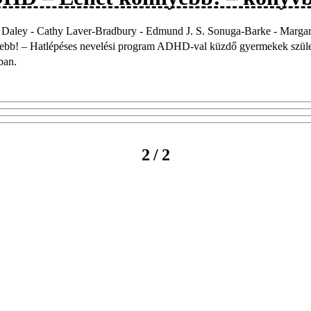
 Daley - Cathy Laver-Bradbury - Edmund J. S. Sonuga-Barke - Mar
ebb! – Hatlépéses nevelési program ADHD-val küzdő gyermekek szüle
ban.
/
2
2