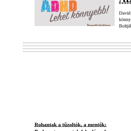
David
könny
Boltjá
Rohantak a tűzoltók, a mentők: