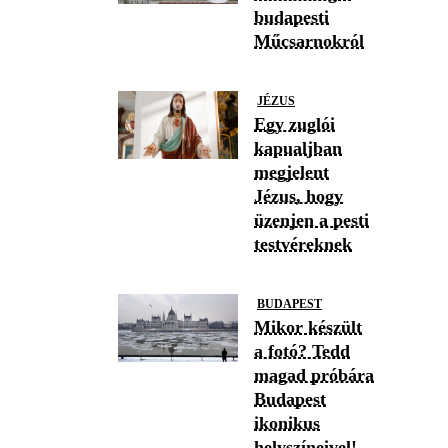
budapesti
Műcsarnokról
JÉZUS
Egy zuglói
kapualjban
megjelent
Jézus, hogy
üzenjen a pesti
testvéreknek
BUDAPEST
Mikor készült
a fotó? Tedd
magad próbára
Budapest
ikonikus
helyszíneivel!