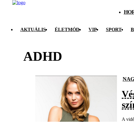
HO
AKTUÁLIS
ÉLETMÓD
VIP
SPORT
B
ADHD
NAG
Vé
sz
A vidé