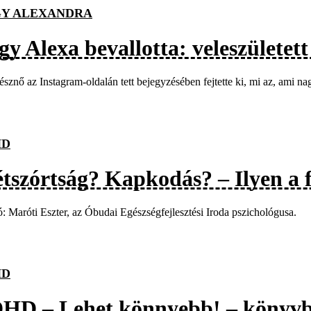
Y ALEXANDRA
gy Alexa bevallotta: veleszületet
észnő az Instagram-oldalán tett bejegyzésében fejtette ki, mi az, ami n
HD
étszórtság? Kapkodás? – Ilyen a
: Maróti Eszter, az Óbudai Egészségfejlesztési Iroda pszichológusa.
HD
HD – Lehet könnyebb! – könyv