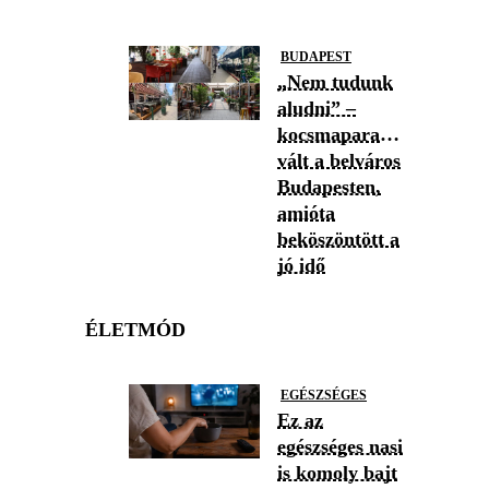
BUDAPEST
„Nem tudunk
aludni” –
kocsmaparadicsommá
vált a belváros
Budapesten,
amióta
beköszöntött a
jó idő
ÉLETMÓD
EGÉSZSÉGES
Ez az
egészséges nasi
is komoly bajt