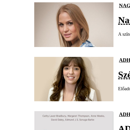
NAG
Na
A szín
AD
Sz
Előadó
AD
AD