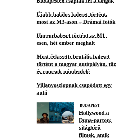
Budapesten csaptak fel a lángok
Újabb halálos baleset történt,
most az M3-ason – Drámai fotók
Horrorbaleset történt az M1-
esen, hét ember meghalt
Most érkezett: brutális baleset
történt a magyar autópályán, tűz
és roncsok mindenfelé
Villanyoszlopnak csapódott egy
autó
BUDAPEST
Hollywood a
Duna-parton:
világhírű
filmek, amik