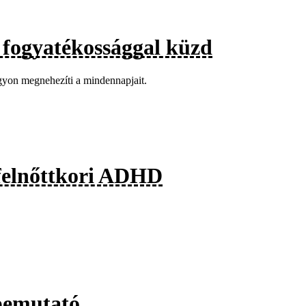
t fogyatékossággal küzd
agyon megnehezíti a mindennapjait.
 felnőttkori ADHD
bemutató