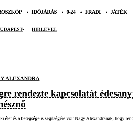
ROSZKÓP
IDŐJÁRÁS
0-24
FRADI
JÁTÉK
UDAPEST
HÍRLEVÉL
Y ALEXANDRA
gre rendezte kapcsolatát édesany
ínésznő
ki élet és a betegsége is segítségére volt Nagy Alexandrának, hogy ren