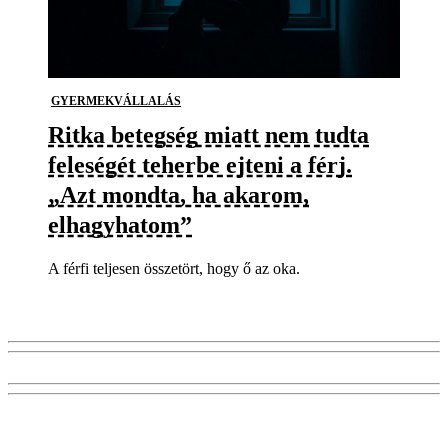
GYERMEKVÁLLALÁS
Ritka betegség miatt nem tudta
feleségét teherbe ejteni a férj.
„Azt mondta, ha akarom,
elhagyhatom”
A férfi teljesen összetört, hogy ő az oka.