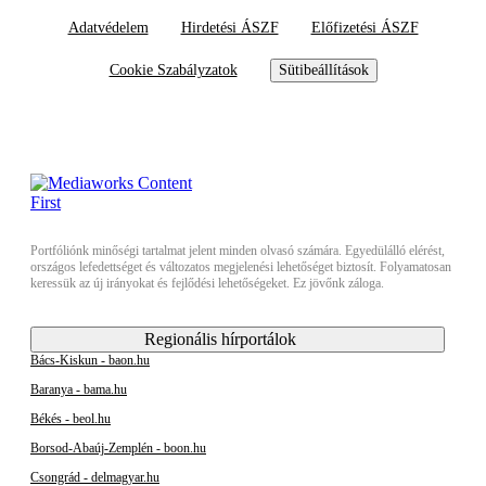
Adatvédelem
Hirdetési ÁSZF
Előfizetési ÁSZF
Cookie Szabályzatok
Sütibeállítások
Portfóliónk minőségi tartalmat jelent minden olvasó számára. Egyedülálló elérést,
országos lefedettséget és változatos megjelenési lehetőséget biztosít. Folyamatosan
keressük az új irányokat és fejlődési lehetőségeket. Ez jövőnk záloga.
Regionális hírportálok
Bács-Kiskun - baon.hu
Baranya - bama.hu
Békés - beol.hu
Borsod-Abaúj-Zemplén - boon.hu
Csongrád - delmagyar.hu