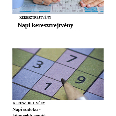
KERESZTREJTVÉNY
Napi keresztrejtvény
KERESZTREJTVÉNY
Napi sudoku -
könnyebb verzió