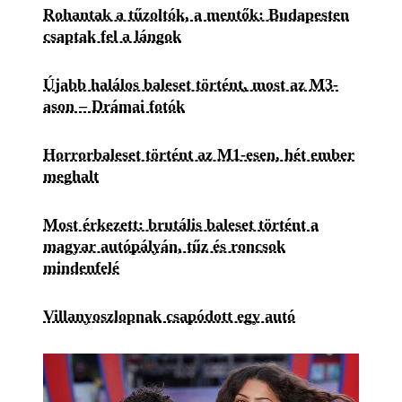
Rohantak a tűzoltók, a mentők: Budapesten
csaptak fel a lángok
Újabb halálos baleset történt, most az M3-
ason – Drámai fotók
Horrorbaleset történt az M1-esen, hét ember
meghalt
Most érkezett: brutális baleset történt a
magyar autópályán, tűz és roncsok
mindenfelé
Villanyoszlopnak csapódott egy autó