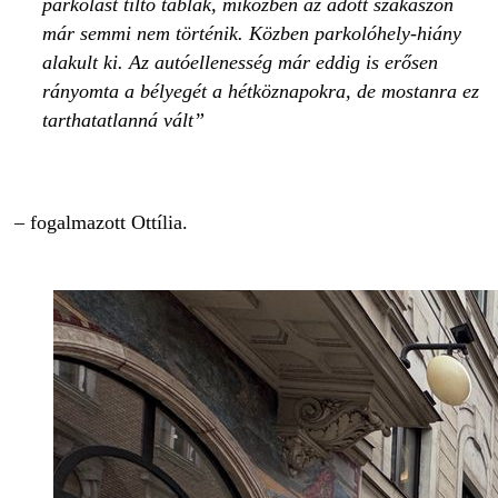
parkolást tiltó táblák, miközben az adott szakaszon
már semmi nem történik. Közben parkolóhely-hiány
alakult ki. Az autóellenesség már eddig is erősen
rányomta a bélyegét a hétköznapokra, de mostanra ez
tarthatatlanná vált
– fogalmazott Ottília.