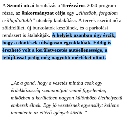
A
Szondi utcai
beruházás a
Terézváros
2030 program
része, az
önkormányzat célja
egy
„élhetőbb, forgalom
csillapítottabb”
utcakép kialakítása. A tervek szerint nő a
zöldfelület, új burkolatok készülnek, és a parkolási
rendszert is átalakítják.
A helyiek azonban úgy érzik,
hogy a döntések túlságosan egyoldalúak. Eddig is
érezhető volt a kerületvezetés autóellenessége, a
felújítással pedig még nagyobb mértéket öltött.
Az a gond, hogy a vezetés mintha csak egy
érdekközösség szempontjait venné figyelembe,
miközben a kerületben nagyon különböző élethelyzetű
emberek élnek. Egy jó vezetésnek egyensúlyt kellene
teremtenie az eltérő igények között.