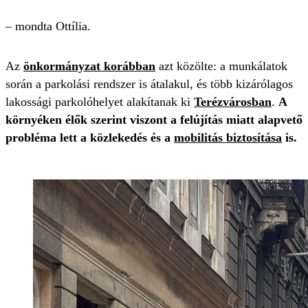
– mondta Ottília.
Az
önkormányzat korábban
azt közölte: a munkálatok
során a parkolási rendszer is átalakul, és több kizárólagos
lakossági parkolóhelyet alakítanak ki
Terézvárosban
.
A
környéken élők szerint viszont a felújítás miatt alapvető
probléma lett a közlekedés és a
mobilitás biztosítása
is.