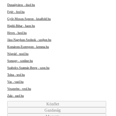
Dunaújváros - duol.hu
Fejér - feol.hu
Győr-Moson-Sopron - kisalfold.hu
Hajdú-Bihar - haon.hu
Heves - heol.hu
Jász-Nagykun-Szolnok - szoljon.hu
Komárom-Esztergom - kemma.hu
Nógrád - nool.hu
Somogy - sonline.hu
Szabolcs-Szatmár-Bereg - szon.hu
Tolna - teol.hu
Vas - vaol.hu
Veszprém - veol.hu
Zala - zaol.hu
Közélet
Gazdaság