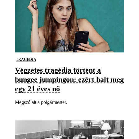
TRAGÉDIA
Végzetes tragédia történt a
bungee jumpingon: ezért halt meg
egy 21 éves nő
Megszólalt a polgármester.