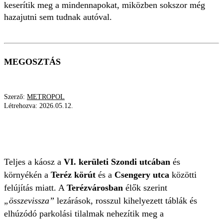
keserítik meg a mindennapokat, miközben sokszor még
hazajutni sem tudnak autóval.
MEGOSZTÁS
Szerző:
METROPOL
Létrehozva:
2026.05.12.
TERÉZVÁROS
ÖNKORMÁNYZAT
FELÚJÍTÁS
MOBILITÁS
KÁOSZ
Teljes a káosz a
VI. kerületi Szondi utcában
és
környékén a
Teréz körút
és a
Csengery utca
közötti
felújítás miatt. A
Terézvárosban
élők szerint
„összevissza”
lezárások, rosszul kihelyezett táblák és
elhúzódó parkolási tilalmak nehezítik meg a