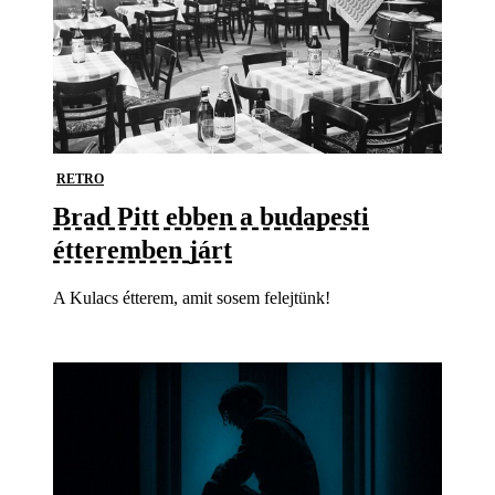
RETRO
Brad Pitt ebben a budapesti
étteremben járt
A Kulacs étterem, amit sosem felejtünk!