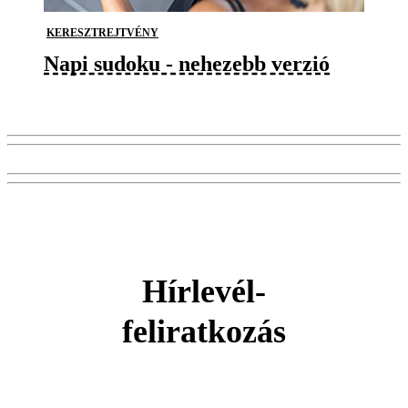
KERESZTREJTVÉNY
Napi sudoku - nehezebb verzió
Hírlevél-
feliratkozás