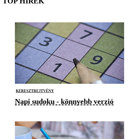
TOP HÍREK
KERESZTREJTVÉNY
Napi sudoku - könnyebb verzió