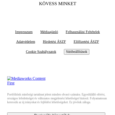
KÖVESS MINKET
Impresszum
Médiaajánló
Felhasználási Feltételek
Adatvédelem
Hirdetési ÁSZF
Előfizetési ÁSZF
Cookie Szabályzatok
Sütibeállítások
Portfóliónk minőségi tartalmat jelent minden olvasó számára. Egyedülálló elérést,
országos lefedettséget és változatos megjelenési lehetőséget biztosít. Folyamatosan
keressük az új irányokat és fejlődési lehetőségeket. Ez jövőnk záloga.