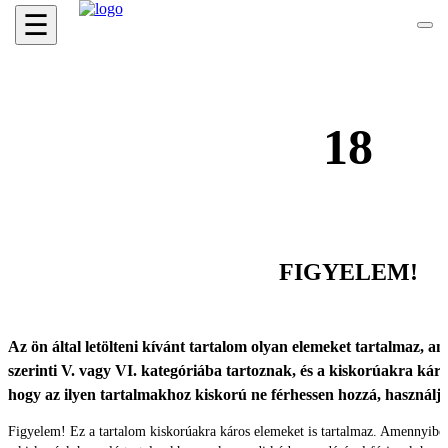
☰
18
FIGYELEM!
Az ön által letölteni kívánt tartalom olyan elemeket tartalmaz, ame
szerinti V. vagy VI. kategóriába tartoznak, és a kiskorúakra káro
hogy az ilyen tartalmakhoz kiskorú ne férhessen hozzá, használ
Figyelem! Ez a tartalom kiskorúakra káros elemeket is tartalmaz. Amennyibe