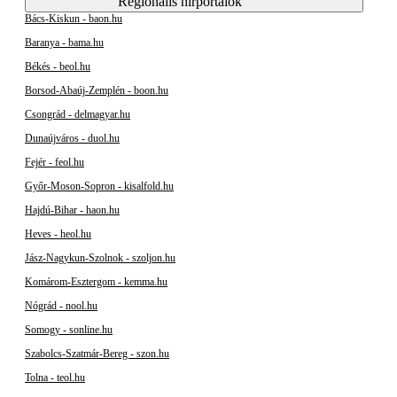
Regionális hírportálok
Bács-Kiskun - baon.hu
Baranya - bama.hu
Békés - beol.hu
Borsod-Abaúj-Zemplén - boon.hu
Csongrád - delmagyar.hu
Dunaújváros - duol.hu
Fejér - feol.hu
Győr-Moson-Sopron - kisalfold.hu
Hajdú-Bihar - haon.hu
Heves - heol.hu
Jász-Nagykun-Szolnok - szoljon.hu
Komárom-Esztergom - kemma.hu
Nógrád - nool.hu
Somogy - sonline.hu
Szabolcs-Szatmár-Bereg - szon.hu
Tolna - teol.hu