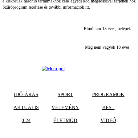
a kiskorúak hasonló tartalmakhoz csak egyedi kód megadásával férjenek hozz
Szűrőprogram letöltése és további információk itt.
Elmúltam 18 éves, belépek
Még nem vagyok 18 éves
IDŐJÁRÁS
SPORT
PROGRAMOK
AKTUÁLIS
VÉLEMÉNY
BEST
0-24
ÉLETMÓD
VIDEÓ